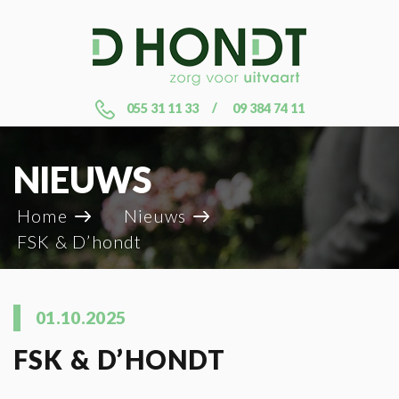
055 31 11 33
09 384 74 11
NIEUWS
Home
Nieuws
FSK & D’hondt
01.10.2025
FSK & D’HONDT