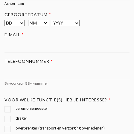
O
Achternaam
R
GEBOORTEDATUM
*
T
E
L
E
E-MAIL
*
F
O
O
N
TELEFOONNUMMER
*
N
U
M
Bij voorkeur GSM-nummer
M
E
R
VOOR WELKE FUNCTIE(S) HEB JE INTERESSE?
*
ceremoniemeester
drager
overbrenger (transport en verzorging overledenen)