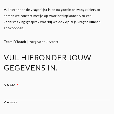
Vul hieronder de vragenlijst in en na goede ontvangst hiervan
nemen we contact met je op voor het inplannen van een
kennismakingsgesprek waarbij we ook op al je vragen kunnen
antwoorden.
Team D’hondt | zorg voor uitvaart
VUL HIERONDER JOUW
GEGEVENS IN.
N
NAAM
*
A
A
M
Voornaam
V
O