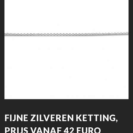
FIJNE ZILVEREN KETTING,
PRIJS VANAF 42 EURO