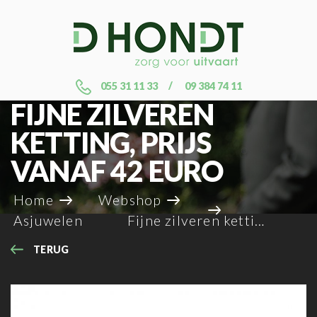
055 31 11 33
09 384 74 11
FIJNE ZILVEREN
KETTING, PRIJS
VANAF 42 EURO
Home
Webshop
Asjuwelen
Fijne zilveren ketting, prijs vanaf 42 euro
TERUG