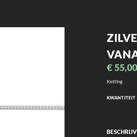
ZILV
VAN
€
55,0
Ketting
KWANTITEIT
BESCHRIJ