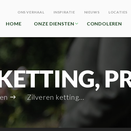
ONS VERHAAL
INSPIRATIE
NIEUWS
LOCATIES
HOME
ONZE DIENSTEN
CONDOLEREN
KETTING, P
len
Zilveren ketting, prijs vanaf