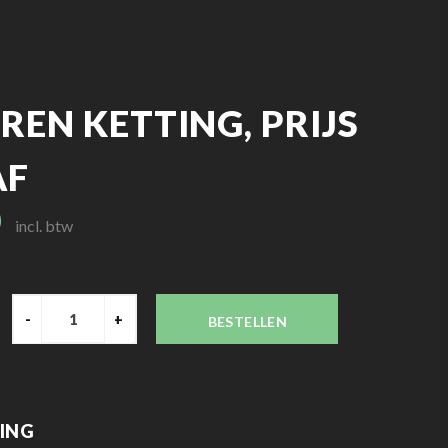
EREN KETTING, PRIJS
AF
0
incl. btw
-
+
BESTELLEN
VING