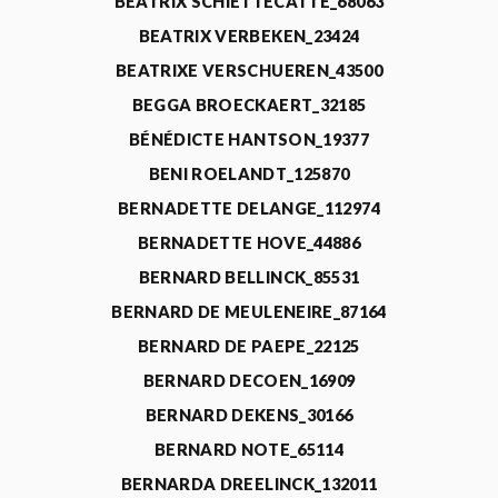
BEATRIX SCHIETTECATTE_68063
BEATRIX VERBEKEN_23424
BEATRIXE VERSCHUEREN_43500
BEGGA BROECKAERT_32185
BÉNÉDICTE HANTSON_19377
BENI ROELANDT_125870
BERNADETTE DELANGE_112974
BERNADETTE HOVE_44886
BERNARD BELLINCK_85531
BERNARD DE MEULENEIRE_87164
BERNARD DE PAEPE_22125
BERNARD DECOEN_16909
BERNARD DEKENS_30166
BERNARD NOTE_65114
BERNARDA DREELINCK_132011