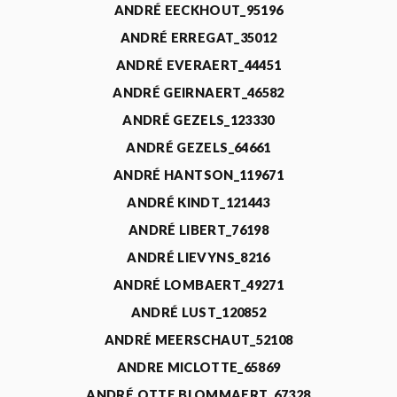
ANDRÉ EECKHOUT_95196
ANDRÉ ERREGAT_35012
ANDRÉ EVERAERT_44451
ANDRÉ GEIRNAERT_46582
ANDRÉ GEZELS_123330
ANDRÉ GEZELS_64661
ANDRÉ HANTSON_119671
ANDRÉ KINDT_121443
ANDRÉ LIBERT_76198
ANDRÉ LIEVYNS_8216
ANDRÉ LOMBAERT_49271
ANDRÉ LUST_120852
ANDRÉ MEERSCHAUT_52108
ANDRE MICLOTTE_65869
ANDRÉ OTTE BLOMMAERT_67328