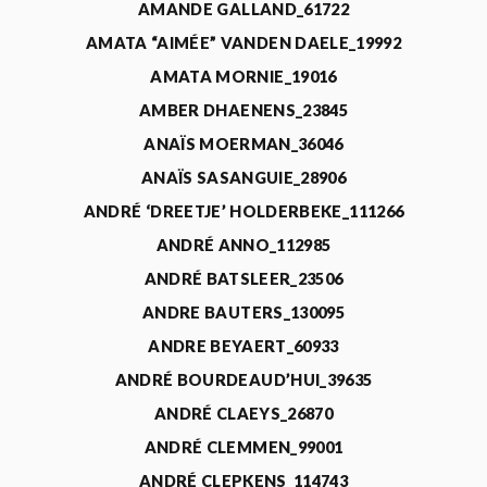
AMANDE GALLAND_61722
AMATA “AIMÉE” VANDEN DAELE_19992
AMATA MORNIE_19016
AMBER DHAENENS_23845
ANAÏS MOERMAN_36046
ANAÏS SASANGUIE_28906
ANDRÉ ‘DREETJE’ HOLDERBEKE_111266
ANDRÉ ANNO_112985
ANDRÉ BATSLEER_23506
ANDRE BAUTERS_130095
ANDRE BEYAERT_60933
ANDRÉ BOURDEAUD’HUI_39635
ANDRÉ CLAEYS_26870
ANDRÉ CLEMMEN_99001
ANDRÉ CLEPKENS_114743