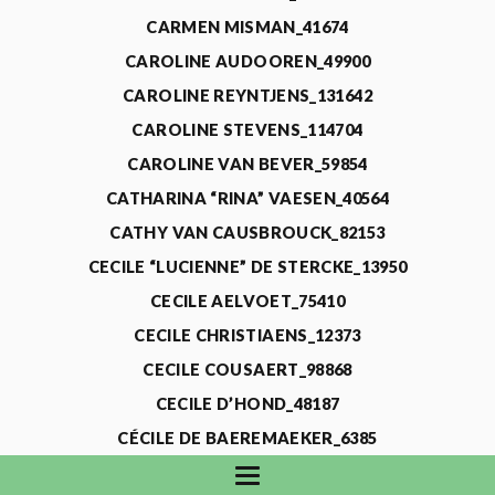
CARMEN MISMAN_41674
CAROLINE AUDOOREN_49900
CAROLINE REYNTJENS_131642
CAROLINE STEVENS_114704
CAROLINE VAN BEVER_59854
CATHARINA “RINA” VAESEN_40564
CATHY VAN CAUSBROUCK_82153
CECILE “LUCIENNE” DE STERCKE_13950
CECILE AELVOET_75410
CECILE CHRISTIAENS_12373
CECILE COUSAERT_98868
CECILE D’HOND_48187
CÉCILE DE BAEREMAEKER_6385
CECILE DE WAELE_4731