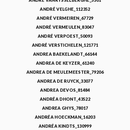
ANDRÉ VANRYSSELBERGHE_5301
ANDRÉ VELGHE_112352
ANDRÉ VERMEIREN_67729
ANDRÉ VERMEULEN_83047
ANDRÉ VERPOEST_50093
ANDRÉ VERSTICHELEN_121771
ANDREA BAEKELANDT_66144
ANDREA DE KEYZER_61240
ANDREA DE MEULEMEESTER_79206
ANDREA DE RUYCK_33077
ANDREA DEVOS_81484
ANDRÉA DHONT_43522
ANDREA GHYS_78017
ANDRÉA HOECKMAN_16203
ANDRÉA KINDTS_130999