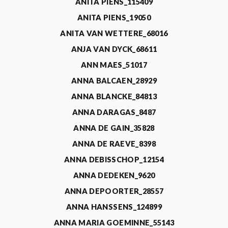
ANITA PIENS_115409
ANITA PIENS_19050
ANITA VAN WETTERE_68016
ANJA VAN DYCK_68611
ANN MAES_51017
ANNA BALCAEN_28929
ANNA BLANCKE_84813
ANNA DARAGAS_8487
ANNA DE GAIN_35828
ANNA DE RAEVE_8398
ANNA DEBISSCHOP_12154
ANNA DEDEKEN_9620
ANNA DEPOORTER_28557
ANNA HANSSENS_124899
ANNA MARIA GOEMINNE_55143