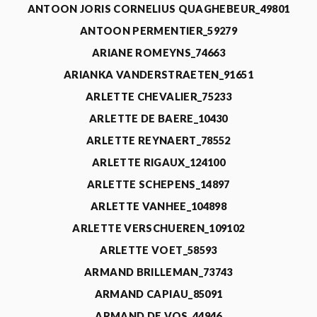
ANTOON JORIS CORNELIUS QUAGHEBEUR_49801
ANTOON PERMENTIER_59279
ARIANE ROMEYNS_74663
ARIANKA VANDERSTRAETEN_91651
ARLETTE CHEVALIER_75233
ARLETTE DE BAERE_10430
ARLETTE REYNAERT_78552
ARLETTE RIGAUX_124100
ARLETTE SCHEPENS_14897
ARLETTE VANHEE_104898
ARLETTE VERSCHUEREN_109102
ARLETTE VOET_58593
ARMAND BRILLEMAN_73743
ARMAND CAPIAU_85091
ARMAND DE VOS_44946