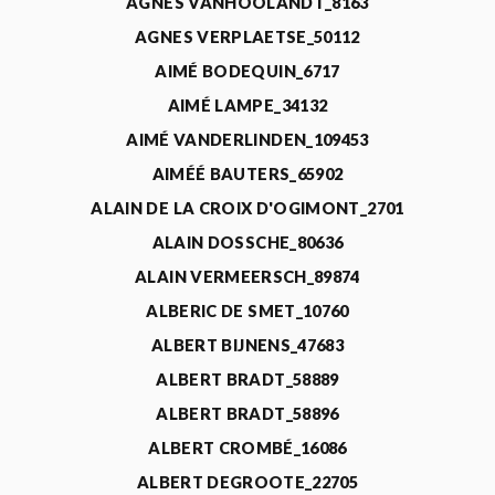
AGNÈS VANHOOLANDT_8163
AGNES VERPLAETSE_50112
AIMÉ BODEQUIN_6717
AIMÉ LAMPE_34132
AIMÉ VANDERLINDEN_109453
AIMÉÉ BAUTERS_65902
ALAIN DE LA CROIX D'OGIMONT_2701
ALAIN DOSSCHE_80636
ALAIN VERMEERSCH_89874
ALBERIC DE SMET_10760
ALBERT BIJNENS_47683
ALBERT BRADT_58889
ALBERT BRADT_58896
ALBERT CROMBÉ_16086
ALBERT DEGROOTE_22705