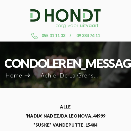
055 31 11 33
09 384 74 11
CONDOLEREN_MESSAG
Home
Achiel De La Grense_32963
ALLE
‘NADIA’ NADEZJDA LEONOVA_44999
“SUSKE” VANDEPUTTE_15484