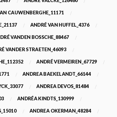
2487
ANDRÉ VALCKE_126460
VAN CAUWENBERGHE_11171
E_21137
ANDRÉ VAN HUFFEL_4376
DRÉ VANDEN BOSSCHE_88467
É VANDER STRAETEN_46093
HE_112352
ANDRÉ VERMEIREN_67729
1771
ANDREA BAEKELANDT_66144
YCK_33077
ANDREA DEVOS_81484
03
ANDRÉA KINDTS_130999
_15010
ANDREA OKERMAN_48284