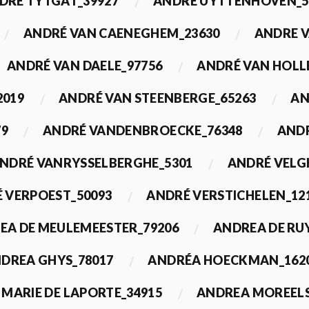
DRÉ TYTGAT_39927
ANDRÉ UYTTENHOVEN_5
ANDRÉ VAN CAENEGHEM_23630
ANDRE 
ANDRÉ VAN DAELE_97756
ANDRÉ VAN HOLL
2019
ANDRÉ VAN STEENBERGE_65263
AN
79
ANDRÉ VANDENBROECKE_76348
ANDR
NDRÉ VANRYSSELBERGHE_5301
ANDRÉ VELG
 VERPOEST_50093
ANDRÉ VERSTICHELEN_12
EA DE MEULEMEESTER_79206
ANDREA DE RU
DREA GHYS_78017
ANDRÉA HOECKMAN_162
MARIE DE LAPORTE_34915
ANDREA MOREELS