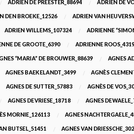
ADRIEN DE PREESTER_88694
ADRIEN DE V
N DEN BROEKE_12526
ADRIEN VAN HEUVERS
ADRIEN WILLEMS_107324
ADRIENNE “SIMO
ENNE DE GROOTE_6390
ADRIENNE ROOS_431
GNES “MARIA” DE BROUWER_88639
AGNES A
AGNES BAEKELANDT_3499
AGNÈS CLEMEN
AGNES DE SUTTER_57883
AGNÈS DE VOS_3
AGNES DEVRIESE_18718
AGNES DEWAELE_
ÈS MORNIE_126113
AGNES NACHTERGAELE_4
AN BUTSEL_51451
AGNES VAN DRIESSCHE_30