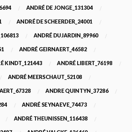
6694
ANDRÉ DE JONGE_131304
1
ANDRÉ DE SCHEERDER_24001
_106813
ANDRÉ DUJARDIN_89960
51
ANDRÉ GEIRNAERT_46582
É KINDT_121443
ANDRÉ LIBERT_76198
ANDRÉ MEERSCHAUT_52108
ERT_67328
ANDRE QUINTYN_37286
284
ANDRÉ SEYNAEVE_74473
ANDRÉ THEUNISSEN_116438