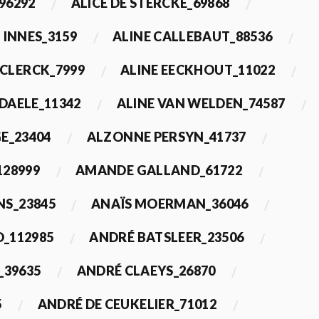
96292
ALICE DE STERCKE_69868
 INNES_3159
ALINE CALLEBAUT_88536
ECLERCK_7999
ALINE EECKHOUT_11022
 DAELE_11342
ALINE VAN WELDEN_74587
E_23404
ALZONNE PERSYN_41737
28999
AMANDE GALLAND_61722
S_23845
ANAÏS MOERMAN_36046
_112985
ANDRÉ BATSLEER_23506
_39635
ANDRÉ CLAEYS_26870
5
ANDRÉ DE CEUKELIER_71012