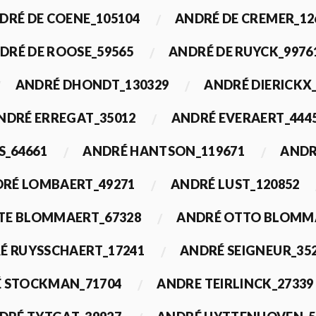
DRÉ DE COENE_105104
ANDRÉ DE CREMER_12
DRÉ DE ROOSE_59565
ANDRÉ DE RUYCK_9976
ANDRÉ DHONDT_130329
ANDRÉ DIERICKX
NDRÉ ERREGAT_35012
ANDRÉ EVERAERT_444
S_64661
ANDRÉ HANTSON_119671
ANDR
RÉ LOMBAERT_49271
ANDRÉ LUST_120852
TE BLOMMAERT_67328
ANDRÉ OTTO BLOMMA
É RUYSSCHAERT_17241
ANDRÉ SEIGNEUR_35
 STOCKMAN_71704
ANDRE TEIRLINCK_27339