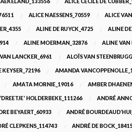
BAEKELAND_133556
ALICE CECILE DE CUBBER_
76511
ALICE NAESSENS_70559
ALICE VAN
ER_4355
ALINE DE RUYCK_4725
ALINE D
914
ALINE MOERMAN_32876
ALINE VAN
 VAN LANCKER_6961
ALOÏS VAN STEENBRUGG
 KEYSER_72196
AMANDA VANCOPPENOLLE_1
AMATA MORNIE_19016
AMBER DHAENEN
‘DREETJE’ HOLDERBEKE_111266
ANDRÉ ANNO
DRE BEYAERT_60933
ANDRÉ BOURDEAUD’HUI
RÉ CLEPKENS_114743
ANDRÉ DE BOCK_1841