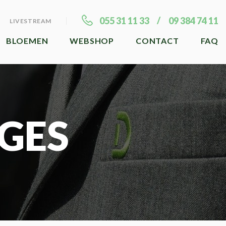
055 31 11 33
09 384 74 11
LIVESTREAM
BLOEMEN
WEBSHOP
CONTACT
FAQ
GES