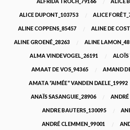
ALFRIDA TROCH_79166
ALICE 
ALICE DUPONT_103753
ALICE FORÊT_
ALINE COPPENS_85457
ALINE DE COST
ALINE GROENÉ_28263
ALINE LAMON_48
ALMA VINDEVOGEL_26191
ALOÏS
AMAAT DE VOS_94365
AMAND DE
AMATA “AIMÉE” VANDEN DAELE_19992
ANAÏS SASANGUIE_28906
ANDRÉ 
ANDRE BAUTERS_130095
AN
ANDRÉ CLEMMEN_99001
AND