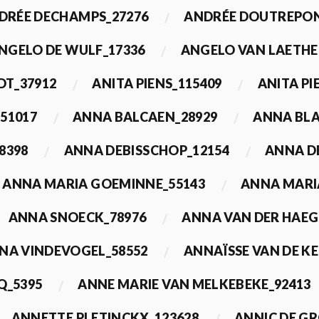
DRÉE DECHAMPS_27276
ANDRÉE DOUTREPON
NGELO DE WULF_17336
ANGELO VAN LAETHE
DT_37912
ANITA PIENS_115409
ANITA PI
51017
ANNA BALCAEN_28929
ANNA BLA
8398
ANNA DEBISSCHOP_12154
ANNA D
ANNA MARIA GOEMINNE_55143
ANNA MARI
ANNA SNOECK_78976
ANNA VAN DER HAEG
NA VINDEVOGEL_58552
ANNAÏSSE VAN DE K
Q_5395
ANNE MARIE VAN MELKEBEKE_92413
ANNETTE PLETINCKX_123628
ANNIC DE G