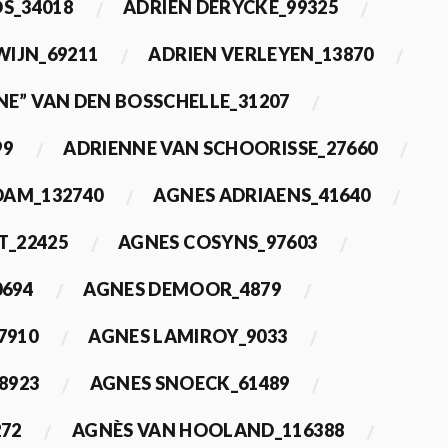
OS_34018
ADRIEN DERYCKE_99325
WIJN_69211
ADRIEN VERLEYEN_13870
NE” VAN DEN BOSSCHELLE_31207
99
ADRIENNE VAN SCHOORISSE_27660
DAM_132740
AGNES ADRIAENS_41640
T_22425
AGNES COSYNS_97603
0694
AGNES DEMOOR_4879
7910
AGNES LAMIROY_9033
8923
AGNES SNOECK_61489
272
AGNÈS VAN HOOLAND_116388