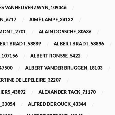
ÈS VANHEUVERZWYN_109346
N_6717
AIMÉ LAMPE_34132
IMONT_2701
ALAIN DOSSCHE_80636
ERT BRADT_58889
ALBERT BRADT_58896
_107156
ALBERT RONSSE_5422
47500
ALBERT VANDER BRUGGEN_18103
RTINE DE LEPELEIRE_32207
IERS_43892
ALEXANDER TACK_71170
_33054
ALFRED DE ROUCK_43344