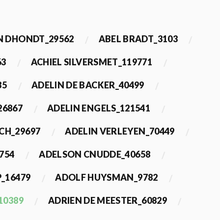
 DHONDT_29562
ABEL BRADT_3103
63
ACHIEL SILVERSMET_119771
35
ADELIN DE BACKER_40499
26867
ADELIN ENGELS_121541
CH_29697
ADELIN VERLEYEN_70449
754
ADELSON CNUDDE_40658
_16479
ADOLF HUYSMAN_9782
10389
ADRIEN DE MEESTER_60829