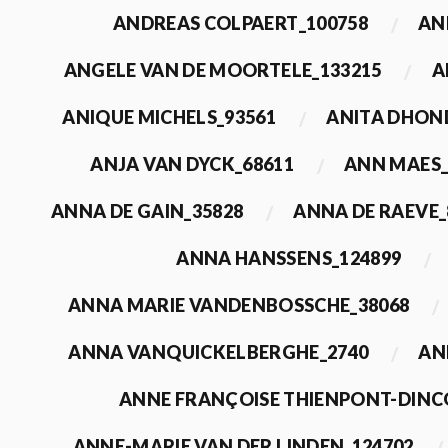
ANDREAS COLPAERT_100758
AN
ANGELE VAN DE MOORTELE_133215
A
ANIQUE MICHELS_93561
ANITA DHON
ANJA VAN DYCK_68611
ANN MAES_
ANNA DE GAIN_35828
ANNA DE RAEVE_
ANNA HANSSENS_124899
ANNA MARIE VANDENBOSSCHE_38068
ANNA VANQUICKELBERGHE_2740
AN
ANNE FRANÇOISE THIENPONT-DINC
ANNE-MARIE VAN DER LINDEN_124702