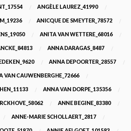
T_17554
ANGÈLE LAUREZ_41990
M_19236
ANICQUE DE SMEYTER_78572
ENS_19050
ANITA VAN WETTERE_68016
NCKE_84813
ANNA DARAGAS_8487
EDEKEN_9620
ANNA DEPOORTER_28557
A VAN CAUWENBERGHE_72666
HEN_11133
ANNA VAN DORPE_135356
ERCKHOVE_58062
ANNE BEGINE_83380
ANNE-MARIE SCHOLLAERT_2817
ROOTE_51870
ANNIE AELGOET_101583