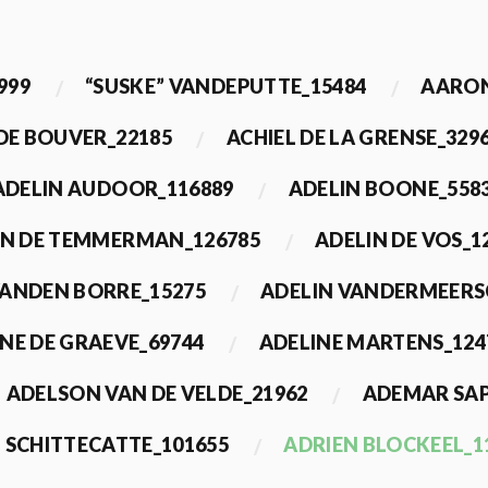
999
“SUSKE” VANDEPUTTE_15484
AARON
 DE BOUVER_22185
ACHIEL DE LA GRENSE_329
ADELIN AUDOOR_116889
ADELIN BOONE_558
IN DE TEMMERMAN_126785
ADELIN DE VOS_1
VANDEN BORRE_15275
ADELIN VANDERMEERS
NE DE GRAEVE_69744
ADELINE MARTENS_124
ADELSON VAN DE VELDE_21962
ADEMAR SAP
 SCHITTECATTE_101655
ADRIEN BLOCKEEL_1