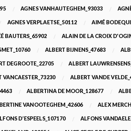
95
AGNES VANHAUTEGHEM_93033
AGN
AGNES VERPLAETSE_50112
AIMÉ BODEQUI
É BAUTERS_65902
ALAIN DE LA CROIX D'OG
 SMET_10760
ALBERT BIJNENS_47683
ALB
RT DEGROOTE_22705
ALBERT LAUWRENSENS
T VANCAESTER_73230
ALBERT VANDE VELDE_
4463
ALBERTINA DE MOOR_128677
ALBE
BERTINE VANOOTEGHEM_42606
ALEX MERCH
LFONS D’ESPEELS_107170
ALFONS VANDAELE