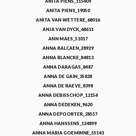
ANITA PIENS_115409
ANITA PIENS_19050
ANITA VAN WETTERE_68016
ANJA VAN DYCK_68611
ANN MAES_51017
ANNA BALCAEN_28929
ANNA BLANCKE_84813
ANNA DARAGAS_8487
ANNA DE GAIN_35828
ANNA DE RAEVE_8398
ANNA DEBISSCHOP_12154
ANNA DEDEKEN_9620
ANNA DEPOORTER_28557
ANNA HANSSENS_124899
ANNA MARIA GOEMINNE_55143