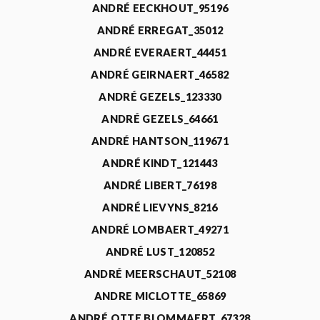
ANDRÉ EECKHOUT_95196
ANDRÉ ERREGAT_35012
ANDRÉ EVERAERT_44451
ANDRÉ GEIRNAERT_46582
ANDRÉ GEZELS_123330
ANDRÉ GEZELS_64661
ANDRÉ HANTSON_119671
ANDRÉ KINDT_121443
ANDRÉ LIBERT_76198
ANDRÉ LIEVYNS_8216
ANDRÉ LOMBAERT_49271
ANDRÉ LUST_120852
ANDRÉ MEERSCHAUT_52108
ANDRE MICLOTTE_65869
ANDRÉ OTTE BLOMMAERT_67328