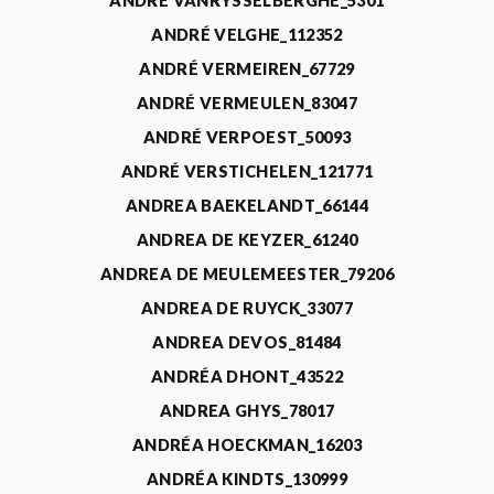
ANDRÉ VANRYSSELBERGHE_5301
ANDRÉ VELGHE_112352
ANDRÉ VERMEIREN_67729
ANDRÉ VERMEULEN_83047
ANDRÉ VERPOEST_50093
ANDRÉ VERSTICHELEN_121771
ANDREA BAEKELANDT_66144
ANDREA DE KEYZER_61240
ANDREA DE MEULEMEESTER_79206
ANDREA DE RUYCK_33077
ANDREA DEVOS_81484
ANDRÉA DHONT_43522
ANDREA GHYS_78017
ANDRÉA HOECKMAN_16203
ANDRÉA KINDTS_130999