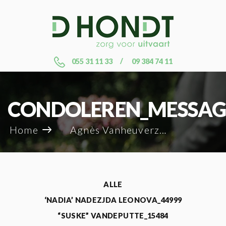
055 31 11 33
09 384 74 11
CONDOLEREN_MESSAG
Home
Agnès Vanheuverzwyn_109346
ALLE
‘NADIA’ NADEZJDA LEONOVA_44999
“SUSKE” VANDEPUTTE_15484