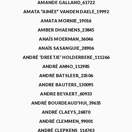
AMANDE GALLAND_61722
AMATA “AIMÉE” VANDEN DAELE_19992
AMATA MORNIE_19016
AMBER DHAENENS_23845
ANAÏS MOERMAN_36046
ANAÏS SASANGUIE_28906
ANDRÉ ‘DREETJE’ HOLDERBEKE_111266
ANDRÉ ANNO_112985
ANDRÉ BATSLEER_23506
ANDRE BAUTERS_130095
ANDRE BEYAERT_60933
ANDRÉ BOURDEAUD’HUI_39635
ANDRÉ CLAEYS_26870
ANDRÉ CLEMMEN_99001
ANDRÉ CLEPKENS_114743