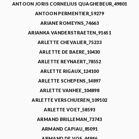
ANTOON JORIS CORNELIUS QUAGHEBEUR_49801
ANTOON PERMENTIER_59279
ARIANE ROMEYNS_74663
ARIANKA VANDERSTRAETEN_91651
ARLETTE CHEVALIER_75233
ARLETTE DE BAERE_10430
ARLETTE REYNAERT_78552
ARLETTE RIGAUX_124100
ARLETTE SCHEPENS_14897
ARLETTE VANHEE_104898
ARLETTE VERSCHUEREN_109102
ARLETTE VOET_58593
ARMAND BRILLEMAN_73743
ARMAND CAPIAU_85091
ARMAND DE VOS_44946