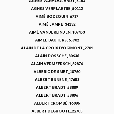
AGNÈS VANHOOLANDT_8163
AGNES VERPLAETSE_50112
AIMÉ BODEQUIN_6717
AIMÉ LAMPE_34132
AIMÉ VANDERLINDEN_109453
AIMÉÉ BAUTERS_65902
ALAIN DE LA CROIX D'OGIMONT_2701
ALAIN DOSSCHE_80636
ALAIN VERMEERSCH_89874
ALBERIC DE SMET_10760
ALBERT BIJNENS_47683
ALBERT BRADT_58889
ALBERT BRADT_58896
ALBERT CROMBÉ_16086
ALBERT DEGROOTE_22705