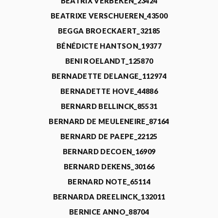
BEATRIX VERBEKEN_23424
BEATRIXE VERSCHUEREN_43500
BEGGA BROECKAERT_32185
BÉNÉDICTE HANTSON_19377
BENI ROELANDT_125870
BERNADETTE DELANGE_112974
BERNADETTE HOVE_44886
BERNARD BELLINCK_85531
BERNARD DE MEULENEIRE_87164
BERNARD DE PAEPE_22125
BERNARD DECOEN_16909
BERNARD DEKENS_30166
BERNARD NOTE_65114
BERNARDA DREELINCK_132011
BERNICE ANNO_88704