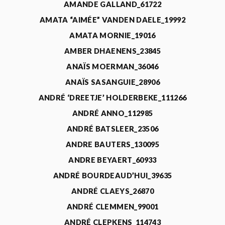
AMANDE GALLAND_61722
AMATA “AIMÉE” VANDEN DAELE_19992
AMATA MORNIE_19016
AMBER DHAENENS_23845
ANAÏS MOERMAN_36046
ANAÏS SASANGUIE_28906
ANDRÉ ‘DREETJE’ HOLDERBEKE_111266
ANDRÉ ANNO_112985
ANDRÉ BATSLEER_23506
ANDRE BAUTERS_130095
ANDRE BEYAERT_60933
ANDRÉ BOURDEAUD’HUI_39635
ANDRÉ CLAEYS_26870
ANDRÉ CLEMMEN_99001
ANDRÉ CLEPKENS_114743