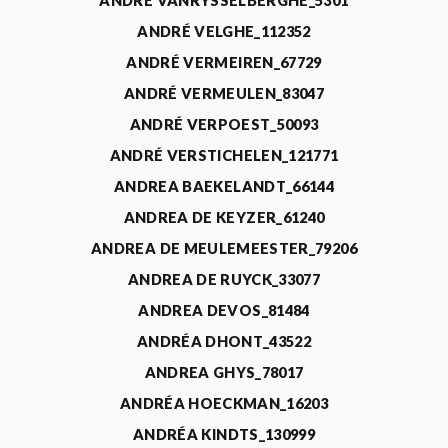
ANDRÉ VANRYSSELBERGHE_5301
ANDRÉ VELGHE_112352
ANDRÉ VERMEIREN_67729
ANDRÉ VERMEULEN_83047
ANDRÉ VERPOEST_50093
ANDRÉ VERSTICHELEN_121771
ANDREA BAEKELANDT_66144
ANDREA DE KEYZER_61240
ANDREA DE MEULEMEESTER_79206
ANDREA DE RUYCK_33077
ANDREA DEVOS_81484
ANDRÉA DHONT_43522
ANDREA GHYS_78017
ANDRÉA HOECKMAN_16203
ANDRÉA KINDTS_130999