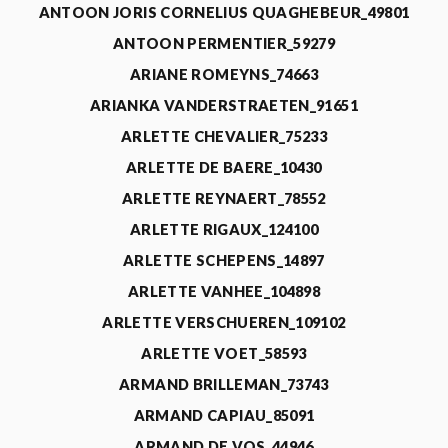
ANTOON JORIS CORNELIUS QUAGHEBEUR_49801
ANTOON PERMENTIER_59279
ARIANE ROMEYNS_74663
ARIANKA VANDERSTRAETEN_91651
ARLETTE CHEVALIER_75233
ARLETTE DE BAERE_10430
ARLETTE REYNAERT_78552
ARLETTE RIGAUX_124100
ARLETTE SCHEPENS_14897
ARLETTE VANHEE_104898
ARLETTE VERSCHUEREN_109102
ARLETTE VOET_58593
ARMAND BRILLEMAN_73743
ARMAND CAPIAU_85091
ARMAND DE VOS_44946