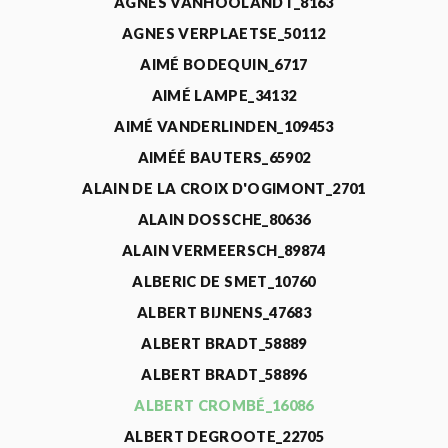
AGNÈS VANHOOLANDT_8163
AGNES VERPLAETSE_50112
AIMÉ BODEQUIN_6717
AIMÉ LAMPE_34132
AIMÉ VANDERLINDEN_109453
AIMÉÉ BAUTERS_65902
ALAIN DE LA CROIX D'OGIMONT_2701
ALAIN DOSSCHE_80636
ALAIN VERMEERSCH_89874
ALBERIC DE SMET_10760
ALBERT BIJNENS_47683
ALBERT BRADT_58889
ALBERT BRADT_58896
ALBERT CROMBÉ_16086
ALBERT DEGROOTE_22705