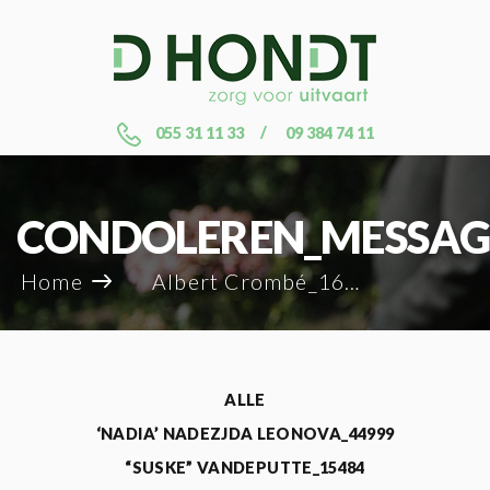
055 31 11 33
09 384 74 11
CONDOLEREN_MESSAG
Home
Albert Crombé_16086
ALLE
‘NADIA’ NADEZJDA LEONOVA_44999
“SUSKE” VANDEPUTTE_15484