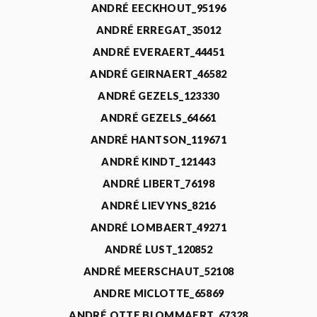
ANDRÉ EECKHOUT_95196
ANDRÉ ERREGAT_35012
ANDRÉ EVERAERT_44451
ANDRÉ GEIRNAERT_46582
ANDRÉ GEZELS_123330
ANDRÉ GEZELS_64661
ANDRÉ HANTSON_119671
ANDRÉ KINDT_121443
ANDRÉ LIBERT_76198
ANDRÉ LIEVYNS_8216
ANDRÉ LOMBAERT_49271
ANDRÉ LUST_120852
ANDRÉ MEERSCHAUT_52108
ANDRE MICLOTTE_65869
ANDRÉ OTTE BLOMMAERT_67328