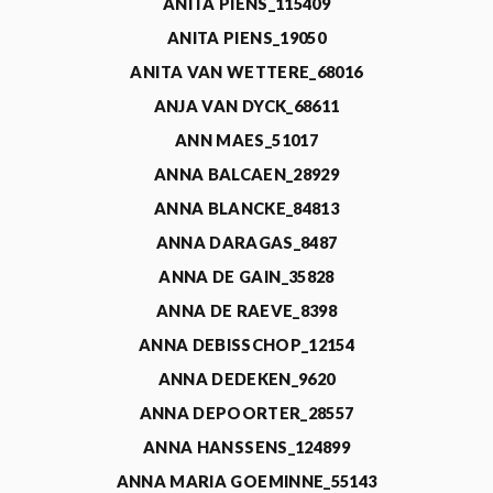
ANITA PIENS_115409
ANITA PIENS_19050
ANITA VAN WETTERE_68016
ANJA VAN DYCK_68611
ANN MAES_51017
ANNA BALCAEN_28929
ANNA BLANCKE_84813
ANNA DARAGAS_8487
ANNA DE GAIN_35828
ANNA DE RAEVE_8398
ANNA DEBISSCHOP_12154
ANNA DEDEKEN_9620
ANNA DEPOORTER_28557
ANNA HANSSENS_124899
ANNA MARIA GOEMINNE_55143