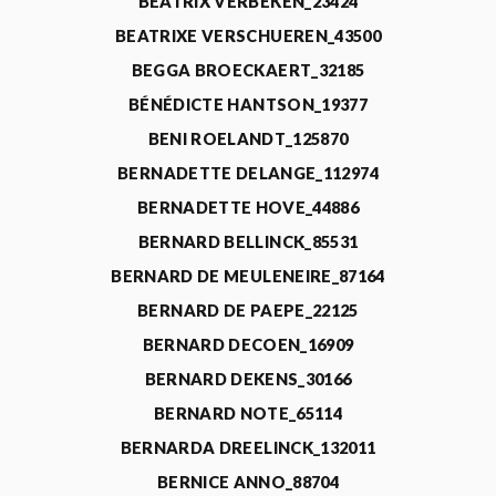
BEATRIX VERBEKEN_23424
BEATRIXE VERSCHUEREN_43500
BEGGA BROECKAERT_32185
BÉNÉDICTE HANTSON_19377
BENI ROELANDT_125870
BERNADETTE DELANGE_112974
BERNADETTE HOVE_44886
BERNARD BELLINCK_85531
BERNARD DE MEULENEIRE_87164
BERNARD DE PAEPE_22125
BERNARD DECOEN_16909
BERNARD DEKENS_30166
BERNARD NOTE_65114
BERNARDA DREELINCK_132011
BERNICE ANNO_88704