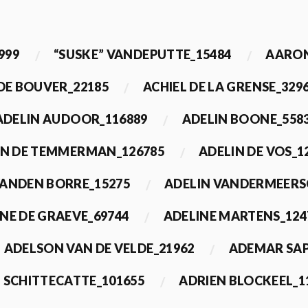
999
“SUSKE” VANDEPUTTE_15484
AARON
 DE BOUVER_22185
ACHIEL DE LA GRENSE_329
ADELIN AUDOOR_116889
ADELIN BOONE_558
IN DE TEMMERMAN_126785
ADELIN DE VOS_1
VANDEN BORRE_15275
ADELIN VANDERMEERS
NE DE GRAEVE_69744
ADELINE MARTENS_124
ADELSON VAN DE VELDE_21962
ADEMAR SAP
 SCHITTECATTE_101655
ADRIEN BLOCKEEL_1