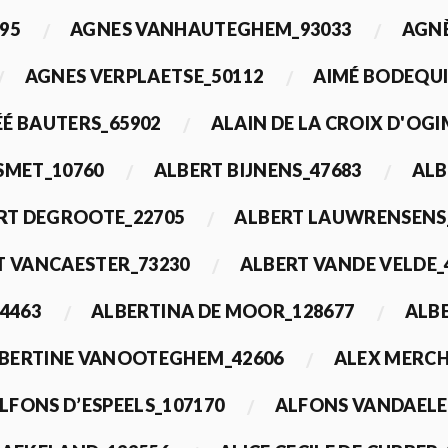
95
AGNES VANHAUTEGHEM_93033
AGN
AGNES VERPLAETSE_50112
AIMÉ BODEQUI
É BAUTERS_65902
ALAIN DE LA CROIX D'OG
 SMET_10760
ALBERT BIJNENS_47683
ALB
RT DEGROOTE_22705
ALBERT LAUWRENSENS
T VANCAESTER_73230
ALBERT VANDE VELDE_
4463
ALBERTINA DE MOOR_128677
ALBE
BERTINE VANOOTEGHEM_42606
ALEX MERCH
LFONS D’ESPEELS_107170
ALFONS VANDAELE