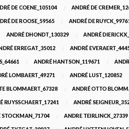
DRÉ DE COENE_105104
ANDRÉ DE CREMER_12
DRÉ DE ROOSE_59565
ANDRÉ DE RUYCK_9976
ANDRÉ DHONDT_130329
ANDRÉ DIERICKX
NDRÉ ERREGAT_35012
ANDRÉ EVERAERT_444
S_64661
ANDRÉ HANTSON_119671
ANDR
RÉ LOMBAERT_49271
ANDRÉ LUST_120852
TE BLOMMAERT_67328
ANDRÉ OTTO BLOMMA
É RUYSSCHAERT_17241
ANDRÉ SEIGNEUR_35
 STOCKMAN_71704
ANDRE TEIRLINCK_27339