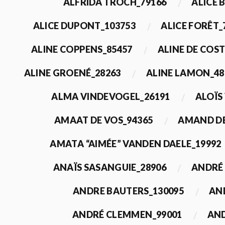
ALFRIDA TROCH_79166
ALICE 
ALICE DUPONT_103753
ALICE FORÊT_
ALINE COPPENS_85457
ALINE DE COST
ALINE GROENÉ_28263
ALINE LAMON_48
ALMA VINDEVOGEL_26191
ALOÏS
AMAAT DE VOS_94365
AMAND DE
AMATA “AIMÉE” VANDEN DAELE_19992
ANAÏS SASANGUIE_28906
ANDRÉ 
ANDRE BAUTERS_130095
AN
ANDRÉ CLEMMEN_99001
AND