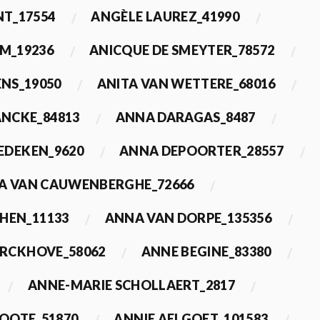
T_17554
ANGÈLE LAUREZ_41990
M_19236
ANICQUE DE SMEYTER_78572
ENS_19050
ANITA VAN WETTERE_68016
NCKE_84813
ANNA DARAGAS_8487
EDEKEN_9620
ANNA DEPOORTER_28557
A VAN CAUWENBERGHE_72666
HEN_11133
ANNA VAN DORPE_135356
ERCKHOVE_58062
ANNE BEGINE_83380
ANNE-MARIE SCHOLLAERT_2817
ROOTE_51870
ANNIE AELGOET_101583