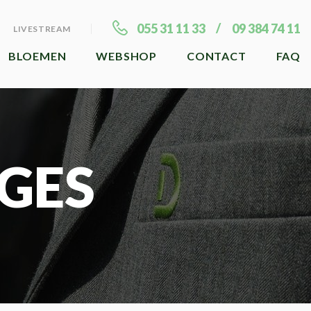
055 31 11 33
09 384 74 11
LIVESTREAM
BLOEMEN
WEBSHOP
CONTACT
FAQ
GES