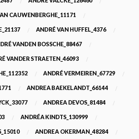
2487
ANDRÉ VALCKE_126460
VAN CAUWENBERGHE_11171
E_21137
ANDRÉ VAN HUFFEL_4376
DRÉ VANDEN BOSSCHE_88467
É VANDER STRAETEN_46093
HE_112352
ANDRÉ VERMEIREN_67729
1771
ANDREA BAEKELANDT_66144
YCK_33077
ANDREA DEVOS_81484
03
ANDRÉA KINDTS_130999
_15010
ANDREA OKERMAN_48284