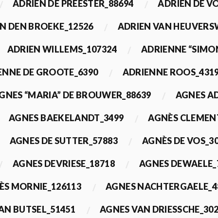
ADRIEN DE PREESTER_88694
ADRIEN DE V
N DEN BROEKE_12526
ADRIEN VAN HEUVERS
ADRIEN WILLEMS_107324
ADRIENNE “SIMO
ENNE DE GROOTE_6390
ADRIENNE ROOS_431
GNES “MARIA” DE BROUWER_88639
AGNES A
AGNES BAEKELANDT_3499
AGNÈS CLEMEN
AGNES DE SUTTER_57883
AGNÈS DE VOS_3
AGNES DEVRIESE_18718
AGNES DEWAELE_
ÈS MORNIE_126113
AGNES NACHTERGAELE_4
AN BUTSEL_51451
AGNES VAN DRIESSCHE_30