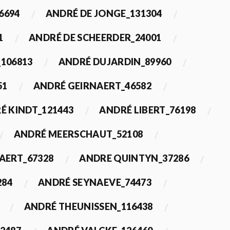
6694
ANDRÉ DE JONGE_131304
1
ANDRÉ DE SCHEERDER_24001
_106813
ANDRÉ DUJARDIN_89960
51
ANDRÉ GEIRNAERT_46582
É KINDT_121443
ANDRÉ LIBERT_76198
ANDRÉ MEERSCHAUT_52108
ERT_67328
ANDRE QUINTYN_37286
284
ANDRÉ SEYNAEVE_74473
ANDRÉ THEUNISSEN_116438