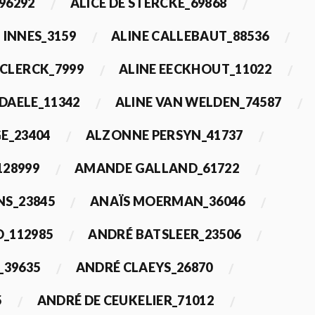
96292
ALICE DE STERCKE_69868
 INNES_3159
ALINE CALLEBAUT_88536
ECLERCK_7999
ALINE EECKHOUT_11022
 DAELE_11342
ALINE VAN WELDEN_74587
E_23404
ALZONNE PERSYN_41737
28999
AMANDE GALLAND_61722
S_23845
ANAÏS MOERMAN_36046
_112985
ANDRÉ BATSLEER_23506
_39635
ANDRÉ CLAEYS_26870
5
ANDRÉ DE CEUKELIER_71012