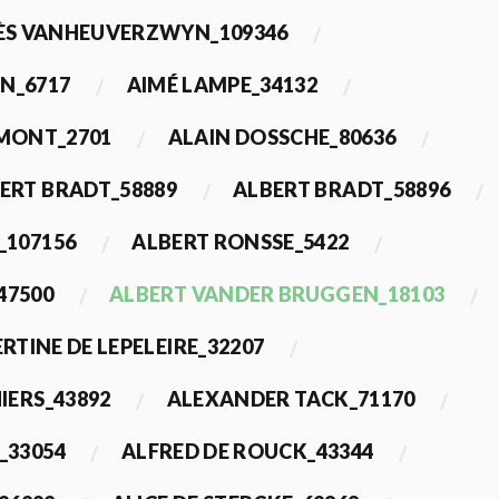
ÈS VANHEUVERZWYN_109346
N_6717
AIMÉ LAMPE_34132
IMONT_2701
ALAIN DOSSCHE_80636
ERT BRADT_58889
ALBERT BRADT_58896
_107156
ALBERT RONSSE_5422
47500
ALBERT VANDER BRUGGEN_18103
RTINE DE LEPELEIRE_32207
IERS_43892
ALEXANDER TACK_71170
_33054
ALFRED DE ROUCK_43344