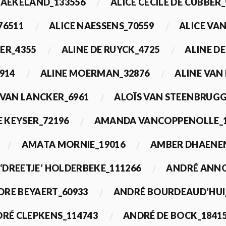
BAEKELAND_133556
ALICE CECILE DE CUBBER_
76511
ALICE NAESSENS_70559
ALICE VAN
ER_4355
ALINE DE RUYCK_4725
ALINE D
914
ALINE MOERMAN_32876
ALINE VAN
 VAN LANCKER_6961
ALOÏS VAN STEENBRUGG
 KEYSER_72196
AMANDA VANCOPPENOLLE_1
AMATA MORNIE_19016
AMBER DHAENEN
‘DREETJE’ HOLDERBEKE_111266
ANDRÉ ANNO
DRE BEYAERT_60933
ANDRÉ BOURDEAUD’HUI
RÉ CLEPKENS_114743
ANDRÉ DE BOCK_1841