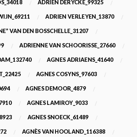
OS_34018
ADRIEN DERYCKE_99325
WIJN_69211
ADRIEN VERLEYEN_13870
NE” VAN DEN BOSSCHELLE_31207
99
ADRIENNE VAN SCHOORISSE_27660
DAM_132740
AGNES ADRIAENS_41640
T_22425
AGNES COSYNS_97603
0694
AGNES DEMOOR_4879
7910
AGNES LAMIROY_9033
8923
AGNES SNOECK_61489
272
AGNÈS VAN HOOLAND_116388