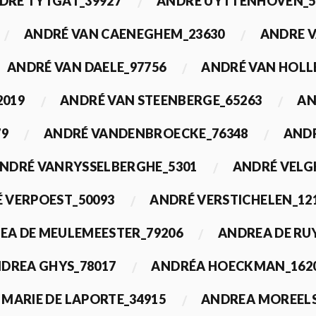
DRÉ TYTGAT_39927
ANDRÉ UYTTENHOVEN_5
ANDRÉ VAN CAENEGHEM_23630
ANDRE 
ANDRÉ VAN DAELE_97756
ANDRÉ VAN HOLL
2019
ANDRÉ VAN STEENBERGE_65263
AN
79
ANDRÉ VANDENBROECKE_76348
ANDR
NDRÉ VANRYSSELBERGHE_5301
ANDRÉ VELG
 VERPOEST_50093
ANDRÉ VERSTICHELEN_12
EA DE MEULEMEESTER_79206
ANDREA DE RU
DREA GHYS_78017
ANDRÉA HOECKMAN_162
MARIE DE LAPORTE_34915
ANDREA MOREELS