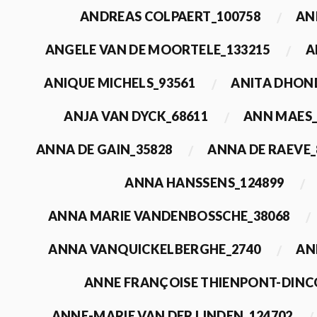
ANDREAS COLPAERT_100758
AN
ANGELE VAN DE MOORTELE_133215
A
ANIQUE MICHELS_93561
ANITA DHON
ANJA VAN DYCK_68611
ANN MAES_
ANNA DE GAIN_35828
ANNA DE RAEVE_
ANNA HANSSENS_124899
ANNA MARIE VANDENBOSSCHE_38068
ANNA VANQUICKELBERGHE_2740
AN
ANNE FRANÇOISE THIENPONT-DINC
ANNE-MARIE VAN DER LINDEN_124702