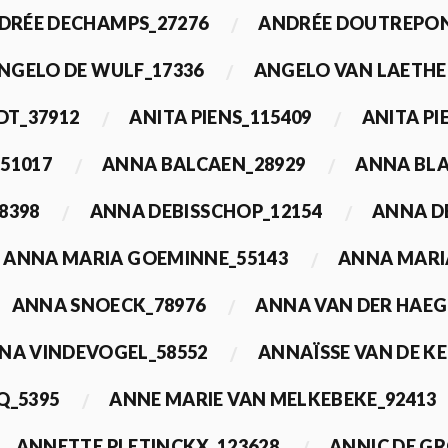
DRÉE DECHAMPS_27276
ANDRÉE DOUTREPON
NGELO DE WULF_17336
ANGELO VAN LAETHE
DT_37912
ANITA PIENS_115409
ANITA PI
51017
ANNA BALCAEN_28929
ANNA BLA
8398
ANNA DEBISSCHOP_12154
ANNA D
ANNA MARIA GOEMINNE_55143
ANNA MARI
ANNA SNOECK_78976
ANNA VAN DER HAEG
NA VINDEVOGEL_58552
ANNAÏSSE VAN DE K
Q_5395
ANNE MARIE VAN MELKEBEKE_92413
ANNETTE PLETINCKX_123628
ANNIC DE G