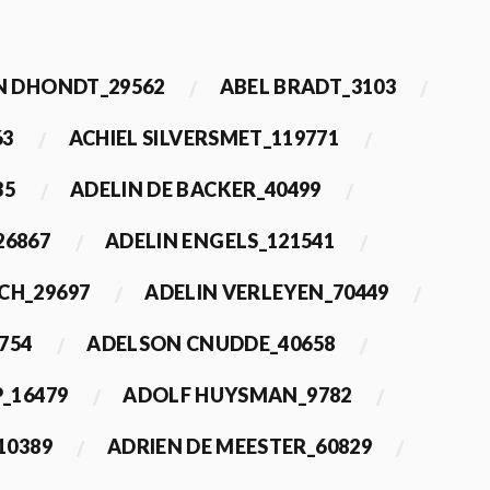
 DHONDT_29562
ABEL BRADT_3103
63
ACHIEL SILVERSMET_119771
35
ADELIN DE BACKER_40499
26867
ADELIN ENGELS_121541
CH_29697
ADELIN VERLEYEN_70449
754
ADELSON CNUDDE_40658
_16479
ADOLF HUYSMAN_9782
10389
ADRIEN DE MEESTER_60829