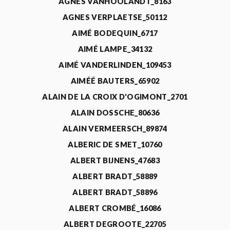
AGNÈS VANHOOLANDT_8163
AGNES VERPLAETSE_50112
AIMÉ BODEQUIN_6717
AIMÉ LAMPE_34132
AIMÉ VANDERLINDEN_109453
AIMÉÉ BAUTERS_65902
ALAIN DE LA CROIX D'OGIMONT_2701
ALAIN DOSSCHE_80636
ALAIN VERMEERSCH_89874
ALBERIC DE SMET_10760
ALBERT BIJNENS_47683
ALBERT BRADT_58889
ALBERT BRADT_58896
ALBERT CROMBÉ_16086
ALBERT DEGROOTE_22705