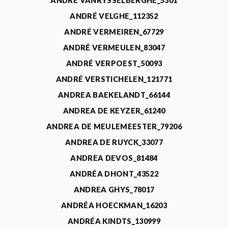
ANDRÉ VANRYSSELBERGHE_5301
ANDRÉ VELGHE_112352
ANDRÉ VERMEIREN_67729
ANDRÉ VERMEULEN_83047
ANDRÉ VERPOEST_50093
ANDRÉ VERSTICHELEN_121771
ANDREA BAEKELANDT_66144
ANDREA DE KEYZER_61240
ANDREA DE MEULEMEESTER_79206
ANDREA DE RUYCK_33077
ANDREA DEVOS_81484
ANDRÉA DHONT_43522
ANDREA GHYS_78017
ANDRÉA HOECKMAN_16203
ANDRÉA KINDTS_130999