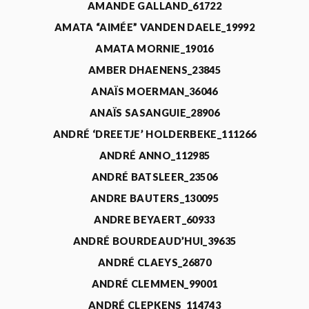
AMANDE GALLAND_61722
AMATA “AIMÉE” VANDEN DAELE_19992
AMATA MORNIE_19016
AMBER DHAENENS_23845
ANAÏS MOERMAN_36046
ANAÏS SASANGUIE_28906
ANDRÉ ‘DREETJE’ HOLDERBEKE_111266
ANDRÉ ANNO_112985
ANDRÉ BATSLEER_23506
ANDRE BAUTERS_130095
ANDRE BEYAERT_60933
ANDRÉ BOURDEAUD’HUI_39635
ANDRÉ CLAEYS_26870
ANDRÉ CLEMMEN_99001
ANDRÉ CLEPKENS_114743