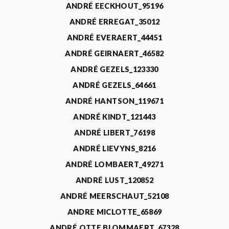
ANDRÉ EECKHOUT_95196
ANDRÉ ERREGAT_35012
ANDRÉ EVERAERT_44451
ANDRÉ GEIRNAERT_46582
ANDRÉ GEZELS_123330
ANDRÉ GEZELS_64661
ANDRÉ HANTSON_119671
ANDRÉ KINDT_121443
ANDRÉ LIBERT_76198
ANDRÉ LIEVYNS_8216
ANDRÉ LOMBAERT_49271
ANDRÉ LUST_120852
ANDRÉ MEERSCHAUT_52108
ANDRE MICLOTTE_65869
ANDRÉ OTTE BLOMMAERT_67328