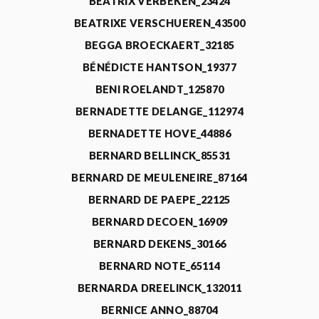
BEATRIX VERBEKEN_23424
BEATRIXE VERSCHUEREN_43500
BEGGA BROECKAERT_32185
BÉNÉDICTE HANTSON_19377
BENI ROELANDT_125870
BERNADETTE DELANGE_112974
BERNADETTE HOVE_44886
BERNARD BELLINCK_85531
BERNARD DE MEULENEIRE_87164
BERNARD DE PAEPE_22125
BERNARD DECOEN_16909
BERNARD DEKENS_30166
BERNARD NOTE_65114
BERNARDA DREELINCK_132011
BERNICE ANNO_88704