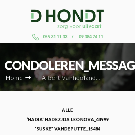
055 31 11 33
09 384 74 11
CONDOLEREN_MESSAG
Home
Albert Vanhoolandt_34463
ALLE
‘NADIA’ NADEZJDA LEONOVA_44999
“SUSKE” VANDEPUTTE_15484