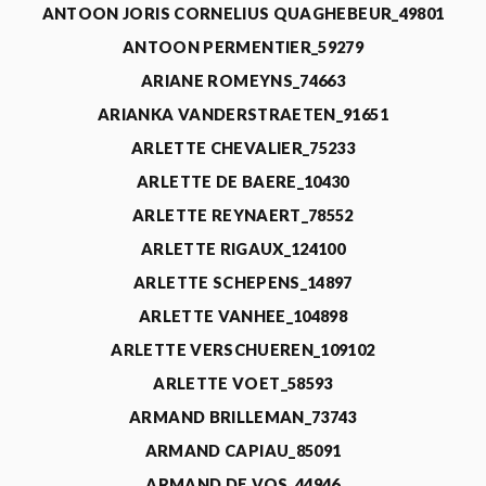
ANTOON JORIS CORNELIUS QUAGHEBEUR_49801
ANTOON PERMENTIER_59279
ARIANE ROMEYNS_74663
ARIANKA VANDERSTRAETEN_91651
ARLETTE CHEVALIER_75233
ARLETTE DE BAERE_10430
ARLETTE REYNAERT_78552
ARLETTE RIGAUX_124100
ARLETTE SCHEPENS_14897
ARLETTE VANHEE_104898
ARLETTE VERSCHUEREN_109102
ARLETTE VOET_58593
ARMAND BRILLEMAN_73743
ARMAND CAPIAU_85091
ARMAND DE VOS_44946