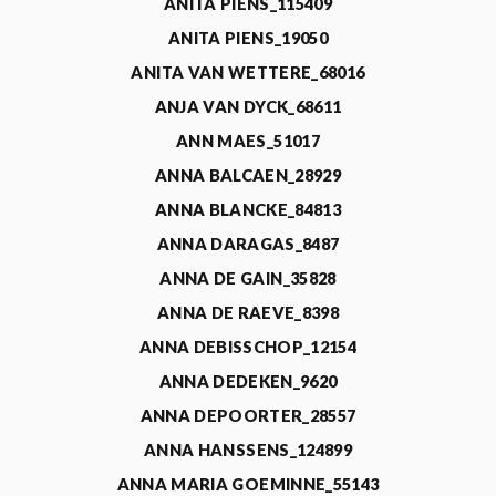
ANITA PIENS_115409
ANITA PIENS_19050
ANITA VAN WETTERE_68016
ANJA VAN DYCK_68611
ANN MAES_51017
ANNA BALCAEN_28929
ANNA BLANCKE_84813
ANNA DARAGAS_8487
ANNA DE GAIN_35828
ANNA DE RAEVE_8398
ANNA DEBISSCHOP_12154
ANNA DEDEKEN_9620
ANNA DEPOORTER_28557
ANNA HANSSENS_124899
ANNA MARIA GOEMINNE_55143