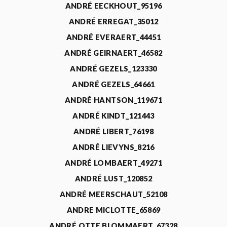
ANDRÉ EECKHOUT_95196
ANDRÉ ERREGAT_35012
ANDRÉ EVERAERT_44451
ANDRÉ GEIRNAERT_46582
ANDRÉ GEZELS_123330
ANDRÉ GEZELS_64661
ANDRÉ HANTSON_119671
ANDRÉ KINDT_121443
ANDRÉ LIBERT_76198
ANDRÉ LIEVYNS_8216
ANDRÉ LOMBAERT_49271
ANDRÉ LUST_120852
ANDRÉ MEERSCHAUT_52108
ANDRE MICLOTTE_65869
ANDRÉ OTTE BLOMMAERT_67328