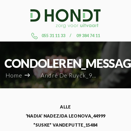
055 31 11 33
09 384 74 11
CONDOLEREN_MESSAG
Home
André De Ruyck_99761
ALLE
‘NADIA’ NADEZJDA LEONOVA_44999
“SUSKE” VANDEPUTTE_15484