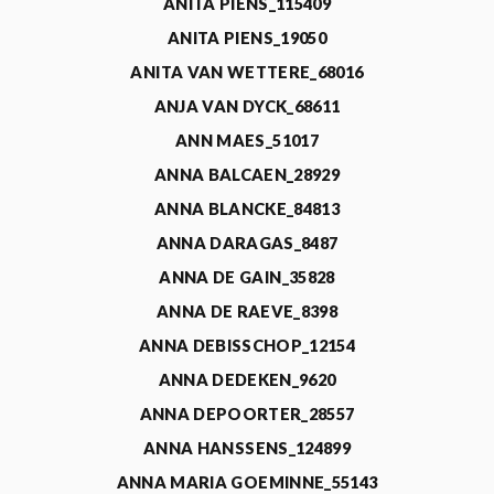
ANITA PIENS_115409
ANITA PIENS_19050
ANITA VAN WETTERE_68016
ANJA VAN DYCK_68611
ANN MAES_51017
ANNA BALCAEN_28929
ANNA BLANCKE_84813
ANNA DARAGAS_8487
ANNA DE GAIN_35828
ANNA DE RAEVE_8398
ANNA DEBISSCHOP_12154
ANNA DEDEKEN_9620
ANNA DEPOORTER_28557
ANNA HANSSENS_124899
ANNA MARIA GOEMINNE_55143