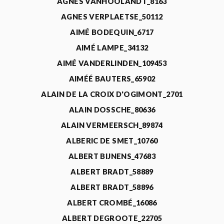
AGNÈS VANHOOLANDT_8163
AGNES VERPLAETSE_50112
AIMÉ BODEQUIN_6717
AIMÉ LAMPE_34132
AIMÉ VANDERLINDEN_109453
AIMÉÉ BAUTERS_65902
ALAIN DE LA CROIX D'OGIMONT_2701
ALAIN DOSSCHE_80636
ALAIN VERMEERSCH_89874
ALBERIC DE SMET_10760
ALBERT BIJNENS_47683
ALBERT BRADT_58889
ALBERT BRADT_58896
ALBERT CROMBÉ_16086
ALBERT DEGROOTE_22705