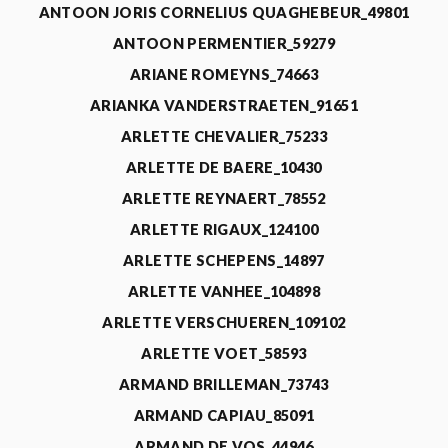
ANTOON JORIS CORNELIUS QUAGHEBEUR_49801
ANTOON PERMENTIER_59279
ARIANE ROMEYNS_74663
ARIANKA VANDERSTRAETEN_91651
ARLETTE CHEVALIER_75233
ARLETTE DE BAERE_10430
ARLETTE REYNAERT_78552
ARLETTE RIGAUX_124100
ARLETTE SCHEPENS_14897
ARLETTE VANHEE_104898
ARLETTE VERSCHUEREN_109102
ARLETTE VOET_58593
ARMAND BRILLEMAN_73743
ARMAND CAPIAU_85091
ARMAND DE VOS_44946