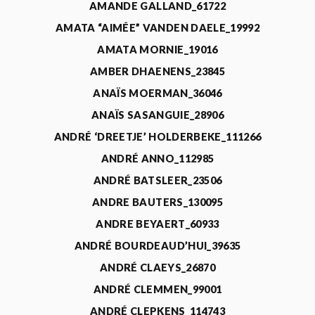
AMANDE GALLAND_61722
AMATA “AIMÉE” VANDEN DAELE_19992
AMATA MORNIE_19016
AMBER DHAENENS_23845
ANAÏS MOERMAN_36046
ANAÏS SASANGUIE_28906
ANDRÉ ‘DREETJE’ HOLDERBEKE_111266
ANDRÉ ANNO_112985
ANDRÉ BATSLEER_23506
ANDRE BAUTERS_130095
ANDRE BEYAERT_60933
ANDRÉ BOURDEAUD’HUI_39635
ANDRÉ CLAEYS_26870
ANDRÉ CLEMMEN_99001
ANDRÉ CLEPKENS_114743