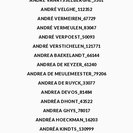
ANDRÉ VANRYSSELBERGHE_5301
ANDRÉ VELGHE_112352
ANDRÉ VERMEIREN_67729
ANDRÉ VERMEULEN_83047
ANDRÉ VERPOEST_50093
ANDRÉ VERSTICHELEN_121771
ANDREA BAEKELANDT_66144
ANDREA DE KEYZER_61240
ANDREA DE MEULEMEESTER_79206
ANDREA DE RUYCK_33077
ANDREA DEVOS_81484
ANDRÉA DHONT_43522
ANDREA GHYS_78017
ANDRÉA HOECKMAN_16203
ANDRÉA KINDTS_130999