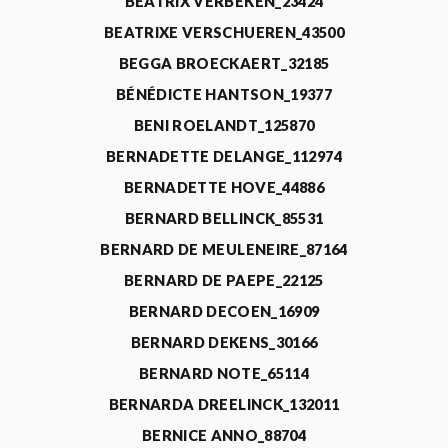
BEATRIX VERBEKEN_23424
BEATRIXE VERSCHUEREN_43500
BEGGA BROECKAERT_32185
BÉNÉDICTE HANTSON_19377
BENI ROELANDT_125870
BERNADETTE DELANGE_112974
BERNADETTE HOVE_44886
BERNARD BELLINCK_85531
BERNARD DE MEULENEIRE_87164
BERNARD DE PAEPE_22125
BERNARD DECOEN_16909
BERNARD DEKENS_30166
BERNARD NOTE_65114
BERNARDA DREELINCK_132011
BERNICE ANNO_88704