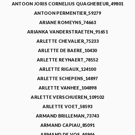
ANTOON JORIS CORNELIUS QUAGHEBEUR_49801
ANTOON PERMENTIER_59279
ARIANE ROMEYNS_74663
ARIANKA VANDERSTRAETEN_91651
ARLETTE CHEVALIER_75233
ARLETTE DE BAERE_10430
ARLETTE REYNAERT_78552
ARLETTE RIGAUX_124100
ARLETTE SCHEPENS_14897
ARLETTE VANHEE_104898
ARLETTE VERSCHUEREN_109102
ARLETTE VOET_58593
ARMAND BRILLEMAN_73743
ARMAND CAPIAU_85091
ARMAND DE VOS_44946