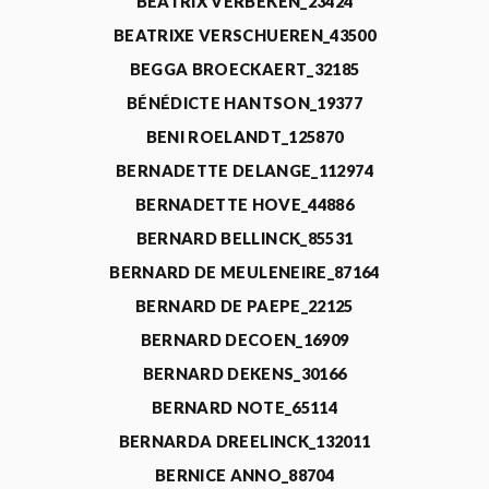
BEATRIX VERBEKEN_23424
BEATRIXE VERSCHUEREN_43500
BEGGA BROECKAERT_32185
BÉNÉDICTE HANTSON_19377
BENI ROELANDT_125870
BERNADETTE DELANGE_112974
BERNADETTE HOVE_44886
BERNARD BELLINCK_85531
BERNARD DE MEULENEIRE_87164
BERNARD DE PAEPE_22125
BERNARD DECOEN_16909
BERNARD DEKENS_30166
BERNARD NOTE_65114
BERNARDA DREELINCK_132011
BERNICE ANNO_88704