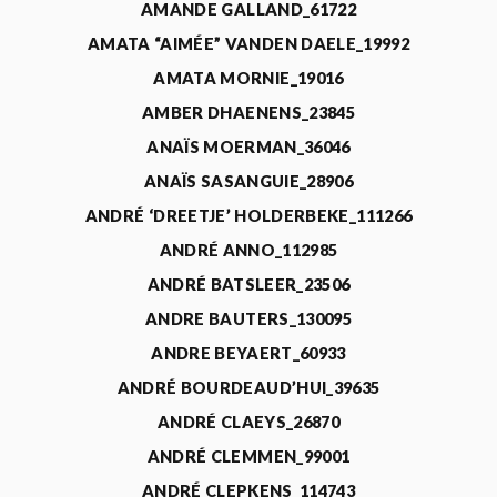
AMANDE GALLAND_61722
AMATA “AIMÉE” VANDEN DAELE_19992
AMATA MORNIE_19016
AMBER DHAENENS_23845
ANAÏS MOERMAN_36046
ANAÏS SASANGUIE_28906
ANDRÉ ‘DREETJE’ HOLDERBEKE_111266
ANDRÉ ANNO_112985
ANDRÉ BATSLEER_23506
ANDRE BAUTERS_130095
ANDRE BEYAERT_60933
ANDRÉ BOURDEAUD’HUI_39635
ANDRÉ CLAEYS_26870
ANDRÉ CLEMMEN_99001
ANDRÉ CLEPKENS_114743