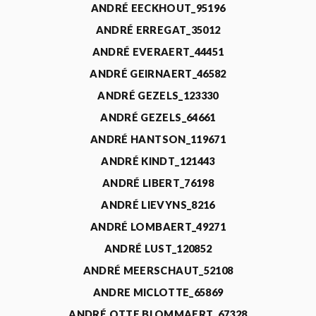
ANDRÉ EECKHOUT_95196
ANDRÉ ERREGAT_35012
ANDRÉ EVERAERT_44451
ANDRÉ GEIRNAERT_46582
ANDRÉ GEZELS_123330
ANDRÉ GEZELS_64661
ANDRÉ HANTSON_119671
ANDRÉ KINDT_121443
ANDRÉ LIBERT_76198
ANDRÉ LIEVYNS_8216
ANDRÉ LOMBAERT_49271
ANDRÉ LUST_120852
ANDRÉ MEERSCHAUT_52108
ANDRE MICLOTTE_65869
ANDRÉ OTTE BLOMMAERT_67328