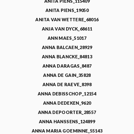
ANITA PIENS_115409
ANITA PIENS_19050
ANITA VAN WETTERE_68016
ANJA VAN DYCK_68611
ANN MAES_51017
ANNA BALCAEN_28929
ANNA BLANCKE_84813
ANNA DARAGAS_8487
ANNA DE GAIN_35828
ANNA DE RAEVE_8398
ANNA DEBISSCHOP_12154
ANNA DEDEKEN_9620
ANNA DEPOORTER_28557
ANNA HANSSENS_124899
ANNA MARIA GOEMINNE_55143