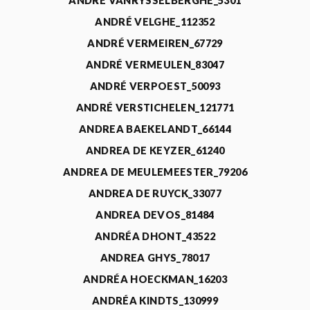
ANDRÉ VANRYSSELBERGHE_5301
ANDRÉ VELGHE_112352
ANDRÉ VERMEIREN_67729
ANDRÉ VERMEULEN_83047
ANDRÉ VERPOEST_50093
ANDRÉ VERSTICHELEN_121771
ANDREA BAEKELANDT_66144
ANDREA DE KEYZER_61240
ANDREA DE MEULEMEESTER_79206
ANDREA DE RUYCK_33077
ANDREA DEVOS_81484
ANDRÉA DHONT_43522
ANDREA GHYS_78017
ANDRÉA HOECKMAN_16203
ANDRÉA KINDTS_130999