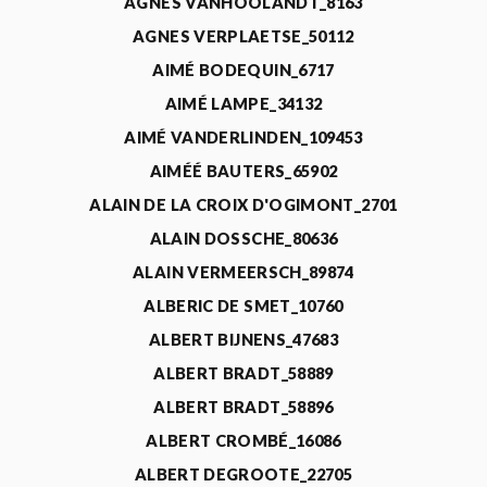
AGNÈS VANHOOLANDT_8163
AGNES VERPLAETSE_50112
AIMÉ BODEQUIN_6717
AIMÉ LAMPE_34132
AIMÉ VANDERLINDEN_109453
AIMÉÉ BAUTERS_65902
ALAIN DE LA CROIX D'OGIMONT_2701
ALAIN DOSSCHE_80636
ALAIN VERMEERSCH_89874
ALBERIC DE SMET_10760
ALBERT BIJNENS_47683
ALBERT BRADT_58889
ALBERT BRADT_58896
ALBERT CROMBÉ_16086
ALBERT DEGROOTE_22705