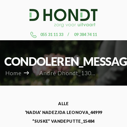
055 31 11 33
09 384 74 11
CONDOLEREN_MESSAG
Home
André Dhondt_130329
ALLE
‘NADIA’ NADEZJDA LEONOVA_44999
“SUSKE” VANDEPUTTE_15484