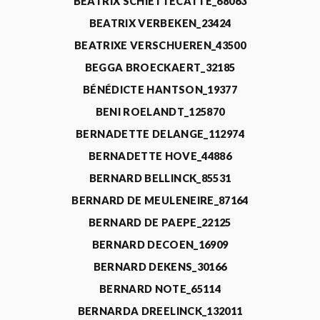
BEATRIX SCHIETTECATTE_68063
BEATRIX VERBEKEN_23424
BEATRIXE VERSCHUEREN_43500
BEGGA BROECKAERT_32185
BÉNÉDICTE HANTSON_19377
BENI ROELANDT_125870
BERNADETTE DELANGE_112974
BERNADETTE HOVE_44886
BERNARD BELLINCK_85531
BERNARD DE MEULENEIRE_87164
BERNARD DE PAEPE_22125
BERNARD DECOEN_16909
BERNARD DEKENS_30166
BERNARD NOTE_65114
BERNARDA DREELINCK_132011