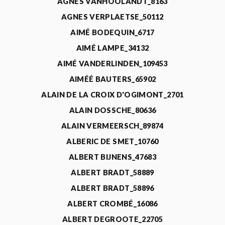
AGNÈS VANHOOLANDT_8163
AGNES VERPLAETSE_50112
AIMÉ BODEQUIN_6717
AIMÉ LAMPE_34132
AIMÉ VANDERLINDEN_109453
AIMÉÉ BAUTERS_65902
ALAIN DE LA CROIX D'OGIMONT_2701
ALAIN DOSSCHE_80636
ALAIN VERMEERSCH_89874
ALBERIC DE SMET_10760
ALBERT BIJNENS_47683
ALBERT BRADT_58889
ALBERT BRADT_58896
ALBERT CROMBÉ_16086
ALBERT DEGROOTE_22705