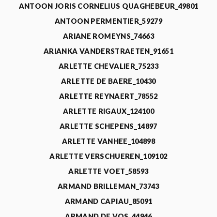
ANTOON JORIS CORNELIUS QUAGHEBEUR_49801
ANTOON PERMENTIER_59279
ARIANE ROMEYNS_74663
ARIANKA VANDERSTRAETEN_91651
ARLETTE CHEVALIER_75233
ARLETTE DE BAERE_10430
ARLETTE REYNAERT_78552
ARLETTE RIGAUX_124100
ARLETTE SCHEPENS_14897
ARLETTE VANHEE_104898
ARLETTE VERSCHUEREN_109102
ARLETTE VOET_58593
ARMAND BRILLEMAN_73743
ARMAND CAPIAU_85091
ARMAND DE VOS_44946