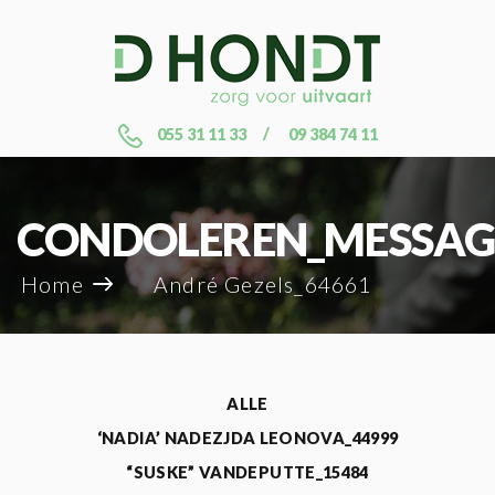
055 31 11 33
09 384 74 11
CONDOLEREN_MESSAG
Home
André Gezels_64661
ALLE
‘NADIA’ NADEZJDA LEONOVA_44999
“SUSKE” VANDEPUTTE_15484