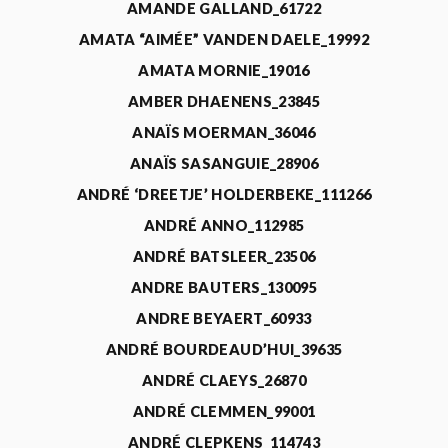
AMANDE GALLAND_61722
AMATA “AIMÉE” VANDEN DAELE_19992
AMATA MORNIE_19016
AMBER DHAENENS_23845
ANAÏS MOERMAN_36046
ANAÏS SASANGUIE_28906
ANDRÉ ‘DREETJE’ HOLDERBEKE_111266
ANDRÉ ANNO_112985
ANDRÉ BATSLEER_23506
ANDRE BAUTERS_130095
ANDRE BEYAERT_60933
ANDRÉ BOURDEAUD’HUI_39635
ANDRÉ CLAEYS_26870
ANDRÉ CLEMMEN_99001
ANDRÉ CLEPKENS_114743