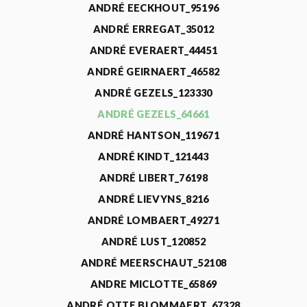
ANDRÉ EECKHOUT_95196
ANDRÉ ERREGAT_35012
ANDRÉ EVERAERT_44451
ANDRÉ GEIRNAERT_46582
ANDRÉ GEZELS_123330
ANDRÉ GEZELS_64661
ANDRÉ HANTSON_119671
ANDRÉ KINDT_121443
ANDRÉ LIBERT_76198
ANDRÉ LIEVYNS_8216
ANDRÉ LOMBAERT_49271
ANDRÉ LUST_120852
ANDRÉ MEERSCHAUT_52108
ANDRE MICLOTTE_65869
ANDRÉ OTTE BLOMMAERT_67328