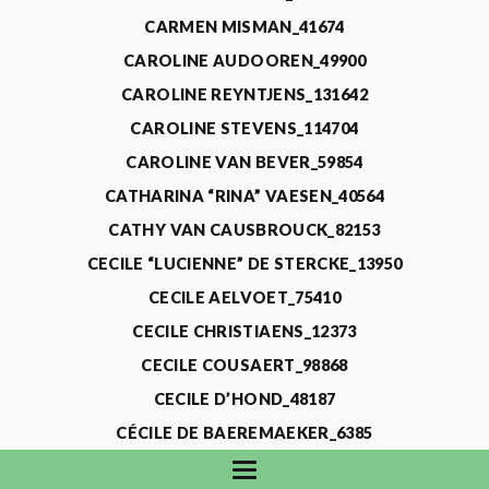
CARMEN MISMAN_41674
CAROLINE AUDOOREN_49900
CAROLINE REYNTJENS_131642
CAROLINE STEVENS_114704
CAROLINE VAN BEVER_59854
CATHARINA “RINA” VAESEN_40564
CATHY VAN CAUSBROUCK_82153
CECILE “LUCIENNE” DE STERCKE_13950
CECILE AELVOET_75410
CECILE CHRISTIAENS_12373
CECILE COUSAERT_98868
CECILE D’HOND_48187
CÉCILE DE BAEREMAEKER_6385
CECILE DE WAELE_4731