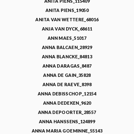
ANITA PIENS_115409
ANITA PIENS_19050
ANITA VAN WETTERE_68016
ANJA VAN DYCK_68611
ANN MAES_51017
ANNA BALCAEN_28929
ANNA BLANCKE_84813
ANNA DARAGAS_8487
ANNA DE GAIN_35828
ANNA DE RAEVE_8398
ANNA DEBISSCHOP_12154
ANNA DEDEKEN_9620
ANNA DEPOORTER_28557
ANNA HANSSENS_124899
ANNA MARIA GOEMINNE_55143