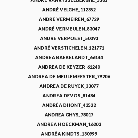
ANDRÉ VANRYSSELBERGHE_5301
ANDRÉ VELGHE_112352
ANDRÉ VERMEIREN_67729
ANDRÉ VERMEULEN_83047
ANDRÉ VERPOEST_50093
ANDRÉ VERSTICHELEN_121771
ANDREA BAEKELANDT_66144
ANDREA DE KEYZER_61240
ANDREA DE MEULEMEESTER_79206
ANDREA DE RUYCK_33077
ANDREA DEVOS_81484
ANDRÉA DHONT_43522
ANDREA GHYS_78017
ANDRÉA HOECKMAN_16203
ANDRÉA KINDTS_130999