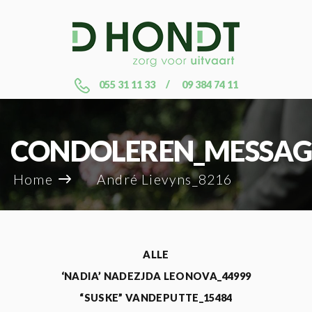
055 31 11 33
09 384 74 11
CONDOLEREN_MESSAG
Home
André Lievyns_8216
ALLE
‘NADIA’ NADEZJDA LEONOVA_44999
“SUSKE” VANDEPUTTE_15484