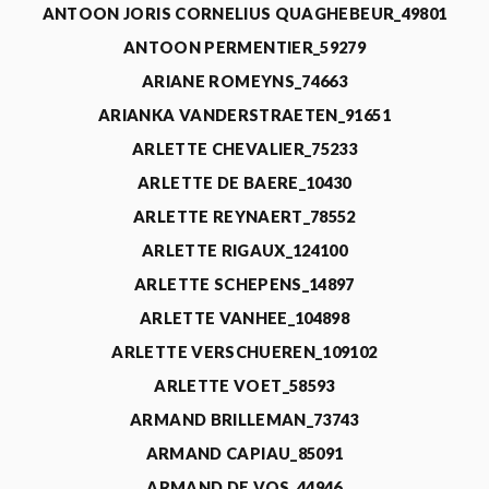
ANTOON JORIS CORNELIUS QUAGHEBEUR_49801
ANTOON PERMENTIER_59279
ARIANE ROMEYNS_74663
ARIANKA VANDERSTRAETEN_91651
ARLETTE CHEVALIER_75233
ARLETTE DE BAERE_10430
ARLETTE REYNAERT_78552
ARLETTE RIGAUX_124100
ARLETTE SCHEPENS_14897
ARLETTE VANHEE_104898
ARLETTE VERSCHUEREN_109102
ARLETTE VOET_58593
ARMAND BRILLEMAN_73743
ARMAND CAPIAU_85091
ARMAND DE VOS_44946