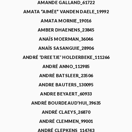
AMANDE GALLAND_61722
AMATA “AIMÉE” VANDEN DAELE_19992
AMATA MORNIE_19016
AMBER DHAENENS_23845
ANAÏS MOERMAN_36046
ANAÏS SASANGUIE_28906
ANDRÉ ‘DREETJE’ HOLDERBEKE_111266
ANDRÉ ANNO_112985
ANDRÉ BATSLEER_23506
ANDRE BAUTERS_130095
ANDRE BEYAERT_60933
ANDRÉ BOURDEAUD’HUI_39635
ANDRÉ CLAEYS_26870
ANDRÉ CLEMMEN_99001
ANDRÉ CLEPKENS_114743