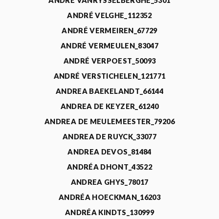
ANDRÉ VANRYSSELBERGHE_5301
ANDRÉ VELGHE_112352
ANDRÉ VERMEIREN_67729
ANDRÉ VERMEULEN_83047
ANDRÉ VERPOEST_50093
ANDRÉ VERSTICHELEN_121771
ANDREA BAEKELANDT_66144
ANDREA DE KEYZER_61240
ANDREA DE MEULEMEESTER_79206
ANDREA DE RUYCK_33077
ANDREA DEVOS_81484
ANDRÉA DHONT_43522
ANDREA GHYS_78017
ANDRÉA HOECKMAN_16203
ANDRÉA KINDTS_130999