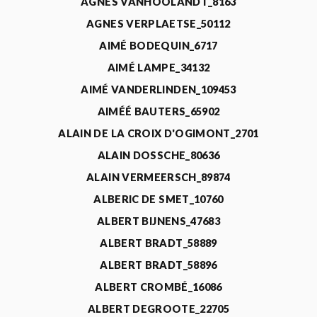
AGNÈS VANHOOLANDT_8163
AGNES VERPLAETSE_50112
AIMÉ BODEQUIN_6717
AIMÉ LAMPE_34132
AIMÉ VANDERLINDEN_109453
AIMÉÉ BAUTERS_65902
ALAIN DE LA CROIX D'OGIMONT_2701
ALAIN DOSSCHE_80636
ALAIN VERMEERSCH_89874
ALBERIC DE SMET_10760
ALBERT BIJNENS_47683
ALBERT BRADT_58889
ALBERT BRADT_58896
ALBERT CROMBÉ_16086
ALBERT DEGROOTE_22705