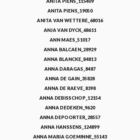
ANITA PIENS_115409
ANITA PIENS_19050
ANITA VAN WETTERE_68016
ANJA VAN DYCK_68611
ANN MAES_51017
ANNA BALCAEN_28929
ANNA BLANCKE_84813
ANNA DARAGAS_8487
ANNA DE GAIN_35828
ANNA DE RAEVE_8398
ANNA DEBISSCHOP_12154
ANNA DEDEKEN_9620
ANNA DEPOORTER_28557
ANNA HANSSENS_124899
ANNA MARIA GOEMINNE_55143