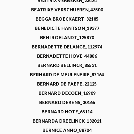
BEATRIX VERBEKEN_23424
BEATRIXE VERSCHUEREN_43500
BEGGA BROECKAERT_32185
BÉNÉDICTE HANTSON_19377
BENI ROELANDT_125870
BERNADETTE DELANGE_112974
BERNADETTE HOVE_44886
BERNARD BELLINCK_85531
BERNARD DE MEULENEIRE_87164
BERNARD DE PAEPE_22125
BERNARD DECOEN_16909
BERNARD DEKENS_30166
BERNARD NOTE_65114
BERNARDA DREELINCK_132011
BERNICE ANNO_88704