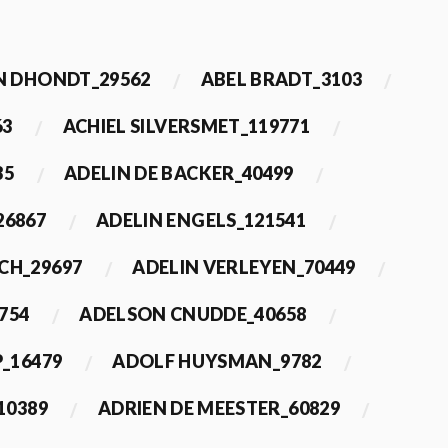
 DHONDT_29562
ABEL BRADT_3103
63
ACHIEL SILVERSMET_119771
35
ADELIN DE BACKER_40499
26867
ADELIN ENGELS_121541
CH_29697
ADELIN VERLEYEN_70449
754
ADELSON CNUDDE_40658
_16479
ADOLF HUYSMAN_9782
10389
ADRIEN DE MEESTER_60829