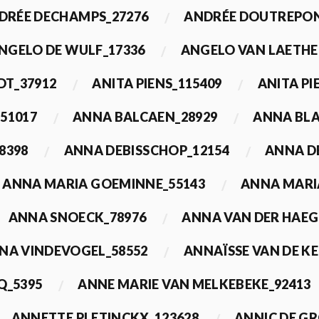
DRÉE DECHAMPS_27276
ANDRÉE DOUTREPON
NGELO DE WULF_17336
ANGELO VAN LAETHE
DT_37912
ANITA PIENS_115409
ANITA PI
51017
ANNA BALCAEN_28929
ANNA BLA
8398
ANNA DEBISSCHOP_12154
ANNA D
ANNA MARIA GOEMINNE_55143
ANNA MARI
ANNA SNOECK_78976
ANNA VAN DER HAEG
NA VINDEVOGEL_58552
ANNAÏSSE VAN DE K
Q_5395
ANNE MARIE VAN MELKEBEKE_92413
ANNETTE PLETINCKX_123628
ANNIC DE G