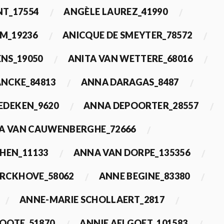
T_17554
ANGÈLE LAUREZ_41990
M_19236
ANICQUE DE SMEYTER_78572
ENS_19050
ANITA VAN WETTERE_68016
NCKE_84813
ANNA DARAGAS_8487
EDEKEN_9620
ANNA DEPOORTER_28557
A VAN CAUWENBERGHE_72666
HEN_11133
ANNA VAN DORPE_135356
ERCKHOVE_58062
ANNE BEGINE_83380
ANNE-MARIE SCHOLLAERT_2817
ROOTE_51870
ANNIE AELGOET_101583