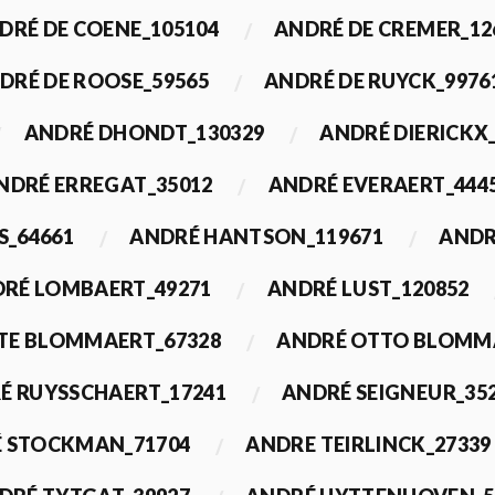
DRÉ DE COENE_105104
ANDRÉ DE CREMER_12
DRÉ DE ROOSE_59565
ANDRÉ DE RUYCK_9976
ANDRÉ DHONDT_130329
ANDRÉ DIERICKX
NDRÉ ERREGAT_35012
ANDRÉ EVERAERT_444
S_64661
ANDRÉ HANTSON_119671
ANDR
RÉ LOMBAERT_49271
ANDRÉ LUST_120852
TE BLOMMAERT_67328
ANDRÉ OTTO BLOMMA
É RUYSSCHAERT_17241
ANDRÉ SEIGNEUR_35
 STOCKMAN_71704
ANDRE TEIRLINCK_27339