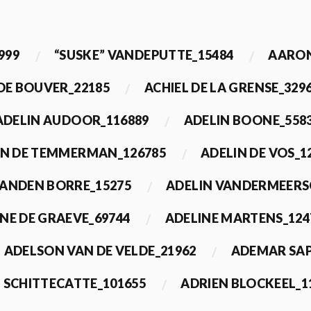
999
“SUSKE” VANDEPUTTE_15484
AARON
 DE BOUVER_22185
ACHIEL DE LA GRENSE_329
ADELIN AUDOOR_116889
ADELIN BOONE_558
IN DE TEMMERMAN_126785
ADELIN DE VOS_1
VANDEN BORRE_15275
ADELIN VANDERMEERS
NE DE GRAEVE_69744
ADELINE MARTENS_124
ADELSON VAN DE VELDE_21962
ADEMAR SAP
 SCHITTECATTE_101655
ADRIEN BLOCKEEL_1