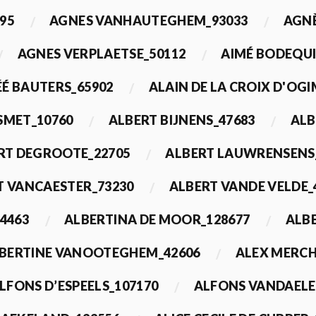
95
AGNES VANHAUTEGHEM_93033
AGN
AGNES VERPLAETSE_50112
AIMÉ BODEQUI
É BAUTERS_65902
ALAIN DE LA CROIX D'OG
 SMET_10760
ALBERT BIJNENS_47683
ALB
RT DEGROOTE_22705
ALBERT LAUWRENSENS
T VANCAESTER_73230
ALBERT VANDE VELDE_
4463
ALBERTINA DE MOOR_128677
ALBE
BERTINE VANOOTEGHEM_42606
ALEX MERCH
LFONS D’ESPEELS_107170
ALFONS VANDAELE