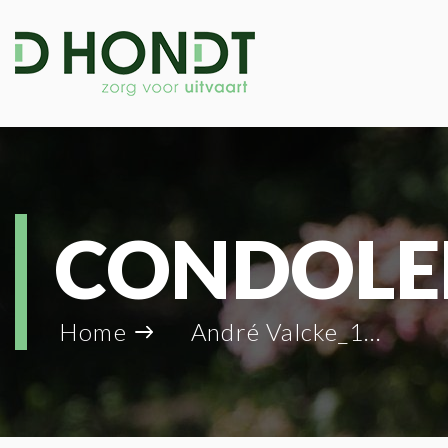
CONDOLE
Home
André Valcke_126460