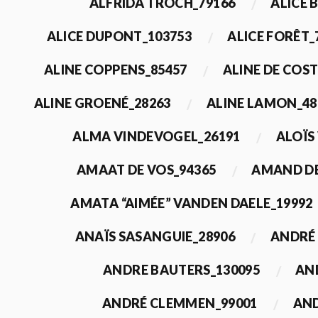
ALFRIDA TROCH_79166
ALICE 
ALICE DUPONT_103753
ALICE FORÊT_
ALINE COPPENS_85457
ALINE DE COST
ALINE GROENÉ_28263
ALINE LAMON_48
ALMA VINDEVOGEL_26191
ALOÏS
AMAAT DE VOS_94365
AMAND DE
AMATA “AIMÉE” VANDEN DAELE_19992
ANAÏS SASANGUIE_28906
ANDRÉ 
ANDRE BAUTERS_130095
AN
ANDRÉ CLEMMEN_99001
AND