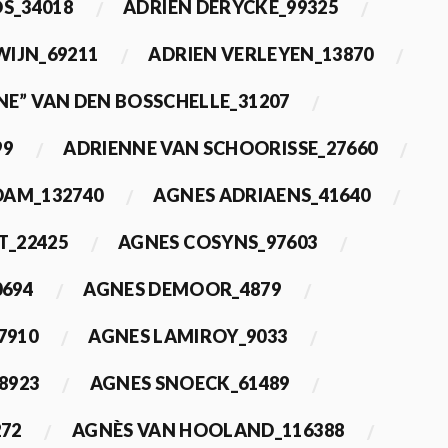
OS_34018
ADRIEN DERYCKE_99325
WIJN_69211
ADRIEN VERLEYEN_13870
NE” VAN DEN BOSSCHELLE_31207
99
ADRIENNE VAN SCHOORISSE_27660
DAM_132740
AGNES ADRIAENS_41640
T_22425
AGNES COSYNS_97603
0694
AGNES DEMOOR_4879
7910
AGNES LAMIROY_9033
8923
AGNES SNOECK_61489
272
AGNÈS VAN HOOLAND_116388