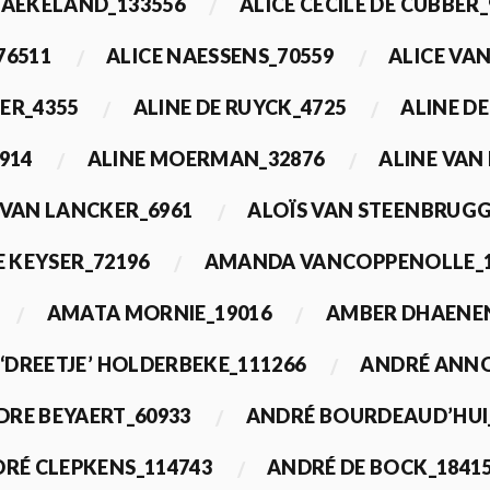
BAEKELAND_133556
ALICE CECILE DE CUBBER_
76511
ALICE NAESSENS_70559
ALICE VAN
ER_4355
ALINE DE RUYCK_4725
ALINE D
914
ALINE MOERMAN_32876
ALINE VAN
 VAN LANCKER_6961
ALOÏS VAN STEENBRUGG
 KEYSER_72196
AMANDA VANCOPPENOLLE_1
AMATA MORNIE_19016
AMBER DHAENEN
‘DREETJE’ HOLDERBEKE_111266
ANDRÉ ANNO
DRE BEYAERT_60933
ANDRÉ BOURDEAUD’HUI
RÉ CLEPKENS_114743
ANDRÉ DE BOCK_1841