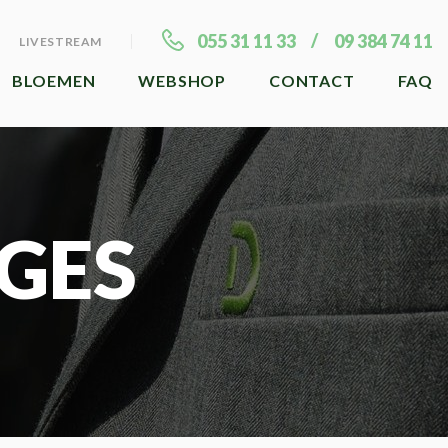
055 31 11 33
09 384 74 11
LIVESTREAM
BLOEMEN
WEBSHOP
CONTACT
FAQ
GES