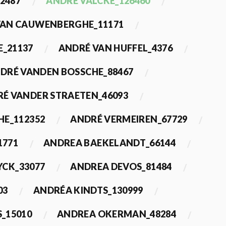
2487
ANDRÉ VALCKE_126460
VAN CAUWENBERGHE_11171
E_21137
ANDRÉ VAN HUFFEL_4376
DRÉ VANDEN BOSSCHE_88467
É VANDER STRAETEN_46093
HE_112352
ANDRÉ VERMEIREN_67729
1771
ANDREA BAEKELANDT_66144
YCK_33077
ANDREA DEVOS_81484
03
ANDRÉA KINDTS_130999
_15010
ANDREA OKERMAN_48284