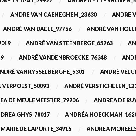
DRÉ TYTGAT_39927
ANDRÉ UYTTENHOVEN_5
ANDRÉ VAN CAENEGHEM_23630
ANDRE 
ANDRÉ VAN DAELE_97756
ANDRÉ VAN HOLL
2019
ANDRÉ VAN STEENBERGE_65263
AN
79
ANDRÉ VANDENBROECKE_76348
ANDR
NDRÉ VANRYSSELBERGHE_5301
ANDRÉ VELG
 VERPOEST_50093
ANDRÉ VERSTICHELEN_12
EA DE MEULEMEESTER_79206
ANDREA DE RU
DREA GHYS_78017
ANDRÉA HOECKMAN_162
MARIE DE LAPORTE_34915
ANDREA MOREELS