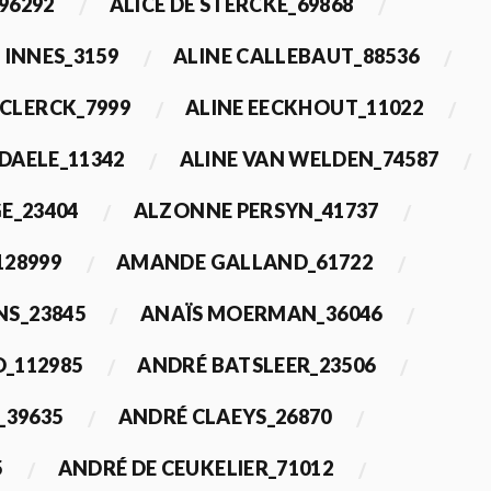
96292
ALICE DE STERCKE_69868
 INNES_3159
ALINE CALLEBAUT_88536
ECLERCK_7999
ALINE EECKHOUT_11022
 DAELE_11342
ALINE VAN WELDEN_74587
E_23404
ALZONNE PERSYN_41737
28999
AMANDE GALLAND_61722
S_23845
ANAÏS MOERMAN_36046
_112985
ANDRÉ BATSLEER_23506
_39635
ANDRÉ CLAEYS_26870
5
ANDRÉ DE CEUKELIER_71012