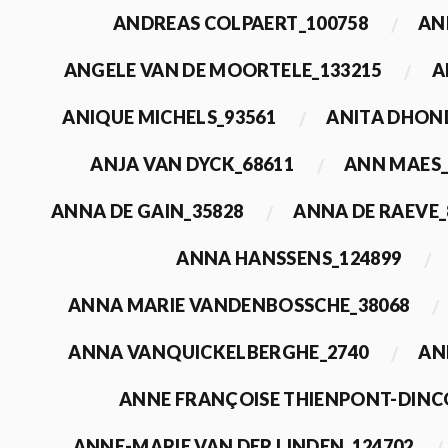
ANDREAS COLPAERT_100758
AN
ANGELE VAN DE MOORTELE_133215
A
ANIQUE MICHELS_93561
ANITA DHON
ANJA VAN DYCK_68611
ANN MAES_
ANNA DE GAIN_35828
ANNA DE RAEVE_
ANNA HANSSENS_124899
ANNA MARIE VANDENBOSSCHE_38068
ANNA VANQUICKELBERGHE_2740
AN
ANNE FRANÇOISE THIENPONT-DINC
ANNE-MARIE VAN DER LINDEN_124702