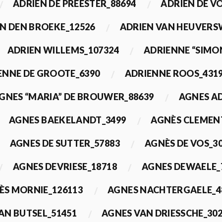
ADRIEN DE PREESTER_88694
ADRIEN DE V
N DEN BROEKE_12526
ADRIEN VAN HEUVERS
ADRIEN WILLEMS_107324
ADRIENNE “SIMO
ENNE DE GROOTE_6390
ADRIENNE ROOS_431
GNES “MARIA” DE BROUWER_88639
AGNES A
AGNES BAEKELANDT_3499
AGNÈS CLEMEN
AGNES DE SUTTER_57883
AGNÈS DE VOS_3
AGNES DEVRIESE_18718
AGNES DEWAELE_
ÈS MORNIE_126113
AGNES NACHTERGAELE_4
AN BUTSEL_51451
AGNES VAN DRIESSCHE_30