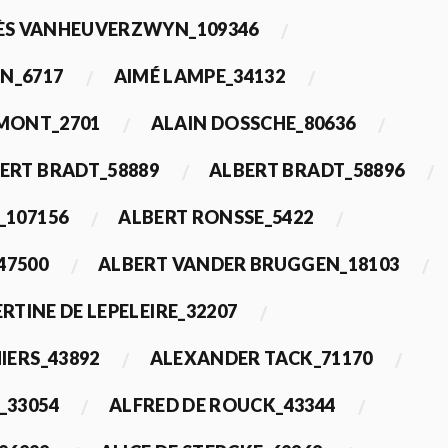
ÈS VANHEUVERZWYN_109346
N_6717
AIMÉ LAMPE_34132
IMONT_2701
ALAIN DOSSCHE_80636
ERT BRADT_58889
ALBERT BRADT_58896
_107156
ALBERT RONSSE_5422
47500
ALBERT VANDER BRUGGEN_18103
RTINE DE LEPELEIRE_32207
IERS_43892
ALEXANDER TACK_71170
_33054
ALFRED DE ROUCK_43344