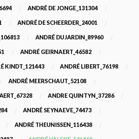
6694
ANDRÉ DE JONGE_131304
1
ANDRÉ DE SCHEERDER_24001
_106813
ANDRÉ DUJARDIN_89960
51
ANDRÉ GEIRNAERT_46582
É KINDT_121443
ANDRÉ LIBERT_76198
ANDRÉ MEERSCHAUT_52108
ERT_67328
ANDRE QUINTYN_37286
284
ANDRÉ SEYNAEVE_74473
ANDRÉ THEUNISSEN_116438