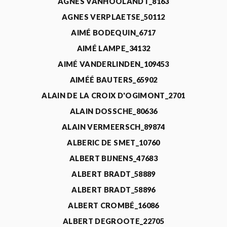
AGNÈS VANHOOLANDT_8163
AGNES VERPLAETSE_50112
AIMÉ BODEQUIN_6717
AIMÉ LAMPE_34132
AIMÉ VANDERLINDEN_109453
AIMÉÉ BAUTERS_65902
ALAIN DE LA CROIX D'OGIMONT_2701
ALAIN DOSSCHE_80636
ALAIN VERMEERSCH_89874
ALBERIC DE SMET_10760
ALBERT BIJNENS_47683
ALBERT BRADT_58889
ALBERT BRADT_58896
ALBERT CROMBÉ_16086
ALBERT DEGROOTE_22705