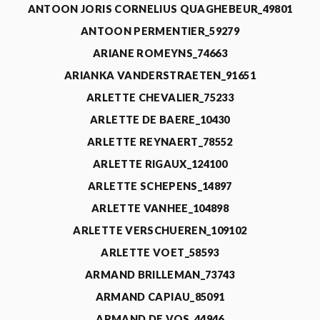
ANTOON JORIS CORNELIUS QUAGHEBEUR_49801
ANTOON PERMENTIER_59279
ARIANE ROMEYNS_74663
ARIANKA VANDERSTRAETEN_91651
ARLETTE CHEVALIER_75233
ARLETTE DE BAERE_10430
ARLETTE REYNAERT_78552
ARLETTE RIGAUX_124100
ARLETTE SCHEPENS_14897
ARLETTE VANHEE_104898
ARLETTE VERSCHUEREN_109102
ARLETTE VOET_58593
ARMAND BRILLEMAN_73743
ARMAND CAPIAU_85091
ARMAND DE VOS_44946