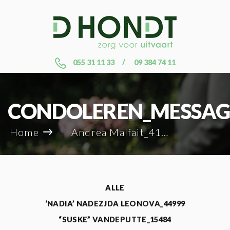
055 31 11 33
09 384 74 11
CONDOLEREN_MESSAG
Home
Andrea Malfait_41529
ALLE
‘NADIA’ NADEZJDA LEONOVA_44999
“SUSKE” VANDEPUTTE_15484