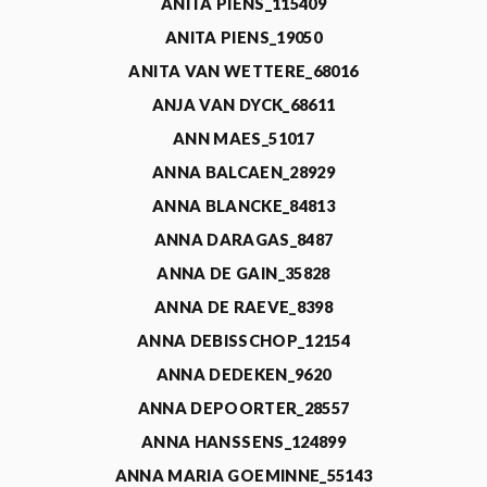
ANITA PIENS_115409
ANITA PIENS_19050
ANITA VAN WETTERE_68016
ANJA VAN DYCK_68611
ANN MAES_51017
ANNA BALCAEN_28929
ANNA BLANCKE_84813
ANNA DARAGAS_8487
ANNA DE GAIN_35828
ANNA DE RAEVE_8398
ANNA DEBISSCHOP_12154
ANNA DEDEKEN_9620
ANNA DEPOORTER_28557
ANNA HANSSENS_124899
ANNA MARIA GOEMINNE_55143