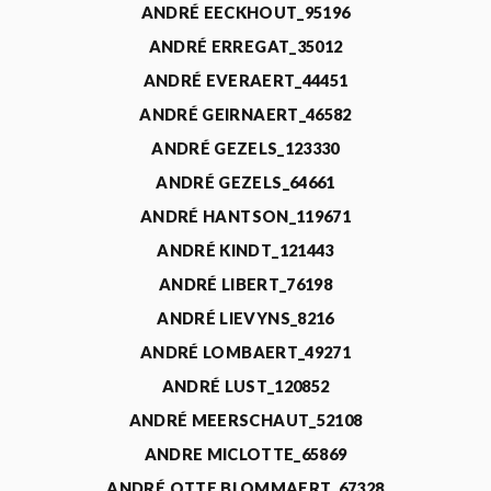
ANDRÉ EECKHOUT_95196
ANDRÉ ERREGAT_35012
ANDRÉ EVERAERT_44451
ANDRÉ GEIRNAERT_46582
ANDRÉ GEZELS_123330
ANDRÉ GEZELS_64661
ANDRÉ HANTSON_119671
ANDRÉ KINDT_121443
ANDRÉ LIBERT_76198
ANDRÉ LIEVYNS_8216
ANDRÉ LOMBAERT_49271
ANDRÉ LUST_120852
ANDRÉ MEERSCHAUT_52108
ANDRE MICLOTTE_65869
ANDRÉ OTTE BLOMMAERT_67328