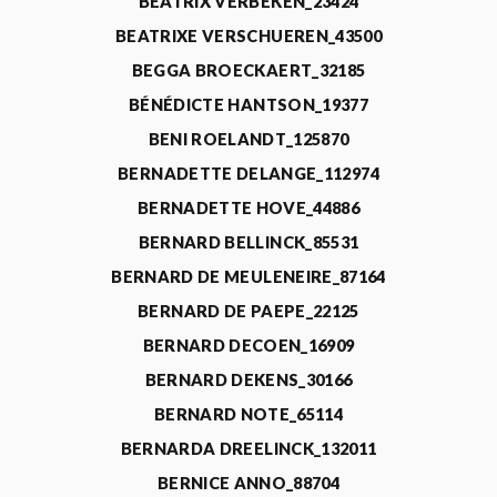
BEATRIX VERBEKEN_23424
BEATRIXE VERSCHUEREN_43500
BEGGA BROECKAERT_32185
BÉNÉDICTE HANTSON_19377
BENI ROELANDT_125870
BERNADETTE DELANGE_112974
BERNADETTE HOVE_44886
BERNARD BELLINCK_85531
BERNARD DE MEULENEIRE_87164
BERNARD DE PAEPE_22125
BERNARD DECOEN_16909
BERNARD DEKENS_30166
BERNARD NOTE_65114
BERNARDA DREELINCK_132011
BERNICE ANNO_88704