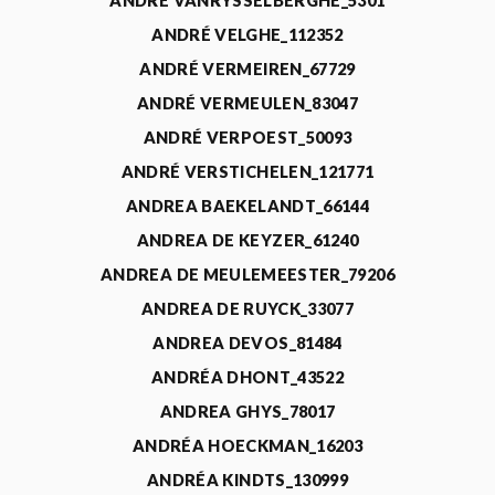
ANDRÉ VANRYSSELBERGHE_5301
ANDRÉ VELGHE_112352
ANDRÉ VERMEIREN_67729
ANDRÉ VERMEULEN_83047
ANDRÉ VERPOEST_50093
ANDRÉ VERSTICHELEN_121771
ANDREA BAEKELANDT_66144
ANDREA DE KEYZER_61240
ANDREA DE MEULEMEESTER_79206
ANDREA DE RUYCK_33077
ANDREA DEVOS_81484
ANDRÉA DHONT_43522
ANDREA GHYS_78017
ANDRÉA HOECKMAN_16203
ANDRÉA KINDTS_130999