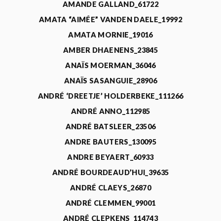
AMANDE GALLAND_61722
AMATA “AIMÉE” VANDEN DAELE_19992
AMATA MORNIE_19016
AMBER DHAENENS_23845
ANAÏS MOERMAN_36046
ANAÏS SASANGUIE_28906
ANDRÉ ‘DREETJE’ HOLDERBEKE_111266
ANDRÉ ANNO_112985
ANDRÉ BATSLEER_23506
ANDRE BAUTERS_130095
ANDRE BEYAERT_60933
ANDRÉ BOURDEAUD’HUI_39635
ANDRÉ CLAEYS_26870
ANDRÉ CLEMMEN_99001
ANDRÉ CLEPKENS_114743