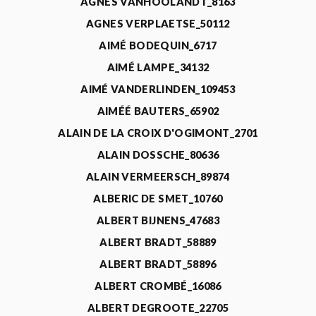
AGNÈS VANHOOLANDT_8163
AGNES VERPLAETSE_50112
AIMÉ BODEQUIN_6717
AIMÉ LAMPE_34132
AIMÉ VANDERLINDEN_109453
AIMÉÉ BAUTERS_65902
ALAIN DE LA CROIX D'OGIMONT_2701
ALAIN DOSSCHE_80636
ALAIN VERMEERSCH_89874
ALBERIC DE SMET_10760
ALBERT BIJNENS_47683
ALBERT BRADT_58889
ALBERT BRADT_58896
ALBERT CROMBÉ_16086
ALBERT DEGROOTE_22705