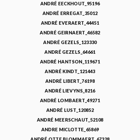
ANDRÉ EECKHOUT_95196
ANDRÉ ERREGAT_35012
ANDRÉ EVERAERT_44451
ANDRÉ GEIRNAERT_46582
ANDRÉ GEZELS_123330
ANDRÉ GEZELS_64661
ANDRÉ HANTSON_119671
ANDRÉ KINDT_121443
ANDRÉ LIBERT_76198
ANDRÉ LIEVYNS_8216
ANDRÉ LOMBAERT_49271
ANDRÉ LUST_120852
ANDRÉ MEERSCHAUT_52108
ANDRE MICLOTTE_65869
ANDRÉ OTTE BLOMMAERT_67328