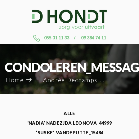
055 31 11 33
09 384 74 11
CONDOLEREN_MESSAG
Home
Andrée Dechamps_27276
ALLE
‘NADIA’ NADEZJDA LEONOVA_44999
“SUSKE” VANDEPUTTE_15484