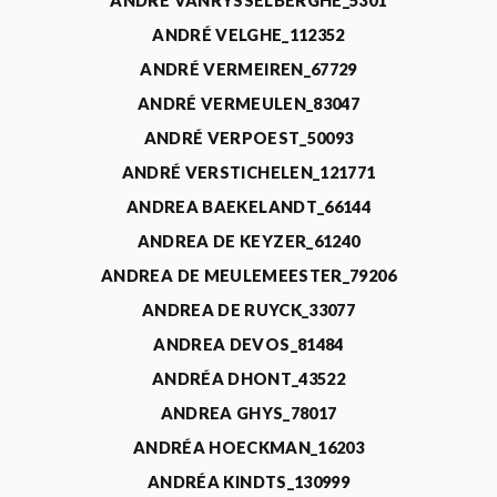
ANDRÉ VANRYSSELBERGHE_5301
ANDRÉ VELGHE_112352
ANDRÉ VERMEIREN_67729
ANDRÉ VERMEULEN_83047
ANDRÉ VERPOEST_50093
ANDRÉ VERSTICHELEN_121771
ANDREA BAEKELANDT_66144
ANDREA DE KEYZER_61240
ANDREA DE MEULEMEESTER_79206
ANDREA DE RUYCK_33077
ANDREA DEVOS_81484
ANDRÉA DHONT_43522
ANDREA GHYS_78017
ANDRÉA HOECKMAN_16203
ANDRÉA KINDTS_130999