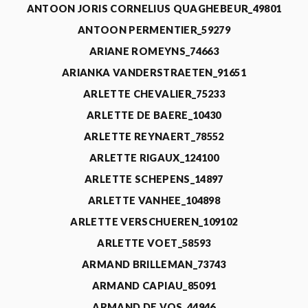
ANTOON JORIS CORNELIUS QUAGHEBEUR_49801
ANTOON PERMENTIER_59279
ARIANE ROMEYNS_74663
ARIANKA VANDERSTRAETEN_91651
ARLETTE CHEVALIER_75233
ARLETTE DE BAERE_10430
ARLETTE REYNAERT_78552
ARLETTE RIGAUX_124100
ARLETTE SCHEPENS_14897
ARLETTE VANHEE_104898
ARLETTE VERSCHUEREN_109102
ARLETTE VOET_58593
ARMAND BRILLEMAN_73743
ARMAND CAPIAU_85091
ARMAND DE VOS_44946