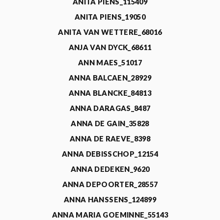
ANITA PIENS_115409
ANITA PIENS_19050
ANITA VAN WETTERE_68016
ANJA VAN DYCK_68611
ANN MAES_51017
ANNA BALCAEN_28929
ANNA BLANCKE_84813
ANNA DARAGAS_8487
ANNA DE GAIN_35828
ANNA DE RAEVE_8398
ANNA DEBISSCHOP_12154
ANNA DEDEKEN_9620
ANNA DEPOORTER_28557
ANNA HANSSENS_124899
ANNA MARIA GOEMINNE_55143