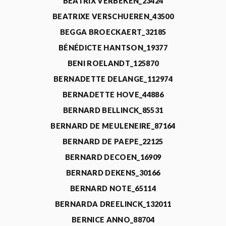
BEATRIX VERBEKEN_23424
BEATRIXE VERSCHUEREN_43500
BEGGA BROECKAERT_32185
BÉNÉDICTE HANTSON_19377
BENI ROELANDT_125870
BERNADETTE DELANGE_112974
BERNADETTE HOVE_44886
BERNARD BELLINCK_85531
BERNARD DE MEULENEIRE_87164
BERNARD DE PAEPE_22125
BERNARD DECOEN_16909
BERNARD DEKENS_30166
BERNARD NOTE_65114
BERNARDA DREELINCK_132011
BERNICE ANNO_88704