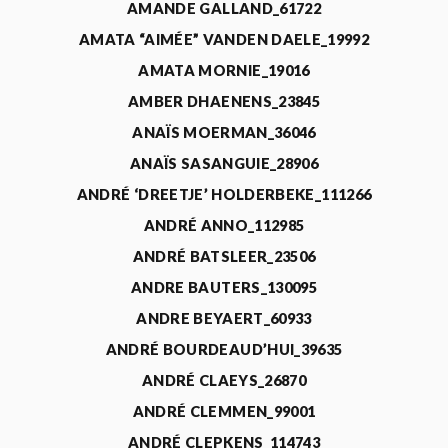
AMANDE GALLAND_61722
AMATA “AIMÉE” VANDEN DAELE_19992
AMATA MORNIE_19016
AMBER DHAENENS_23845
ANAÏS MOERMAN_36046
ANAÏS SASANGUIE_28906
ANDRÉ ‘DREETJE’ HOLDERBEKE_111266
ANDRÉ ANNO_112985
ANDRÉ BATSLEER_23506
ANDRE BAUTERS_130095
ANDRE BEYAERT_60933
ANDRÉ BOURDEAUD’HUI_39635
ANDRÉ CLAEYS_26870
ANDRÉ CLEMMEN_99001
ANDRÉ CLEPKENS_114743