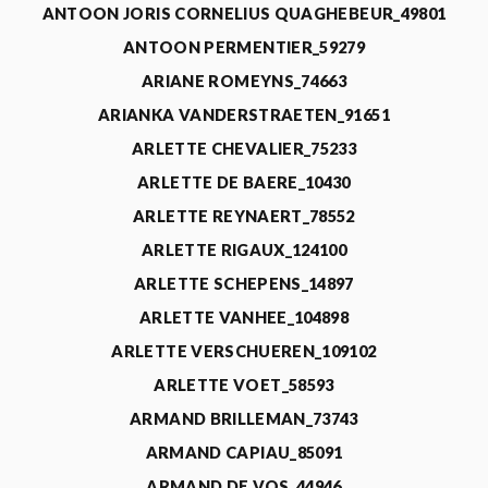
ANTOON JORIS CORNELIUS QUAGHEBEUR_49801
ANTOON PERMENTIER_59279
ARIANE ROMEYNS_74663
ARIANKA VANDERSTRAETEN_91651
ARLETTE CHEVALIER_75233
ARLETTE DE BAERE_10430
ARLETTE REYNAERT_78552
ARLETTE RIGAUX_124100
ARLETTE SCHEPENS_14897
ARLETTE VANHEE_104898
ARLETTE VERSCHUEREN_109102
ARLETTE VOET_58593
ARMAND BRILLEMAN_73743
ARMAND CAPIAU_85091
ARMAND DE VOS_44946