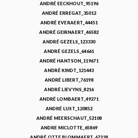
ANDRÉ EECKHOUT_95196
ANDRÉ ERREGAT_35012
ANDRÉ EVERAERT_44451
ANDRÉ GEIRNAERT_46582
ANDRÉ GEZELS_123330
ANDRÉ GEZELS_64661
ANDRÉ HANTSON_119671
ANDRÉ KINDT_121443
ANDRÉ LIBERT_76198
ANDRÉ LIEVYNS_8216
ANDRÉ LOMBAERT_49271
ANDRÉ LUST_120852
ANDRÉ MEERSCHAUT_52108
ANDRE MICLOTTE_65869
ANDRÉ OTTE BLOMMAERT_67328