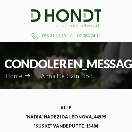
055 31 11 33
09 384 74 11
CONDOLEREN_MESSAG
Home
Anna De Gain_35828
ALLE
‘NADIA’ NADEZJDA LEONOVA_44999
“SUSKE” VANDEPUTTE_15484