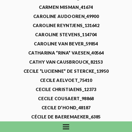
CARMEN MISMAN_41674
CAROLINE AUDOOREN_49900
CAROLINE REYNTJENS_131642
CAROLINE STEVENS_114704
CAROLINE VAN BEVER_59854
CATHARINA “RINA” VAESEN_40564
CATHY VAN CAUSBROUCK_82153
CECILE “LUCIENNE” DE STERCKE_13950
CECILE AELVOET_75410
CECILE CHRISTIAENS_12373
CECILE COUSAERT_98868
CECILE D’HOND_48187
CÉCILE DE BAEREMAEKER_6385
CECILE DE WAELE_4731