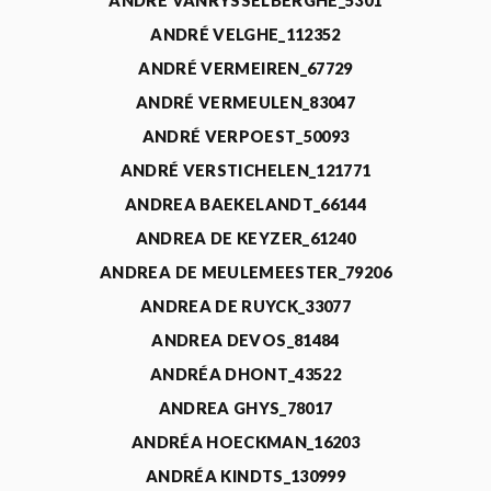
ANDRÉ VANRYSSELBERGHE_5301
ANDRÉ VELGHE_112352
ANDRÉ VERMEIREN_67729
ANDRÉ VERMEULEN_83047
ANDRÉ VERPOEST_50093
ANDRÉ VERSTICHELEN_121771
ANDREA BAEKELANDT_66144
ANDREA DE KEYZER_61240
ANDREA DE MEULEMEESTER_79206
ANDREA DE RUYCK_33077
ANDREA DEVOS_81484
ANDRÉA DHONT_43522
ANDREA GHYS_78017
ANDRÉA HOECKMAN_16203
ANDRÉA KINDTS_130999