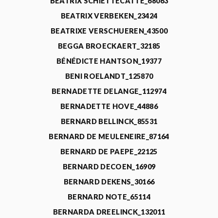
BEATRIX SCHIETTECATTE_68063
BEATRIX VERBEKEN_23424
BEATRIXE VERSCHUEREN_43500
BEGGA BROECKAERT_32185
BÉNÉDICTE HANTSON_19377
BENI ROELANDT_125870
BERNADETTE DELANGE_112974
BERNADETTE HOVE_44886
BERNARD BELLINCK_85531
BERNARD DE MEULENEIRE_87164
BERNARD DE PAEPE_22125
BERNARD DECOEN_16909
BERNARD DEKENS_30166
BERNARD NOTE_65114
BERNARDA DREELINCK_132011