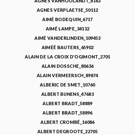
AGNÈS VANHOOLANDT_8163
AGNES VERPLAETSE_50112
AIMÉ BODEQUIN_6717
AIMÉ LAMPE_34132
AIMÉ VANDERLINDEN_109453
AIMÉÉ BAUTERS_65902
ALAIN DE LA CROIX D'OGIMONT_2701
ALAIN DOSSCHE_80636
ALAIN VERMEERSCH_89874
ALBERIC DE SMET_10760
ALBERT BIJNENS_47683
ALBERT BRADT_58889
ALBERT BRADT_58896
ALBERT CROMBÉ_16086
ALBERT DEGROOTE_22705