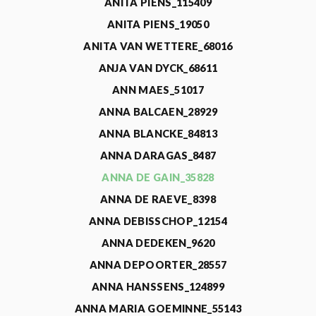
ANITA PIENS_115409
ANITA PIENS_19050
ANITA VAN WETTERE_68016
ANJA VAN DYCK_68611
ANN MAES_51017
ANNA BALCAEN_28929
ANNA BLANCKE_84813
ANNA DARAGAS_8487
ANNA DE GAIN_35828
ANNA DE RAEVE_8398
ANNA DEBISSCHOP_12154
ANNA DEDEKEN_9620
ANNA DEPOORTER_28557
ANNA HANSSENS_124899
ANNA MARIA GOEMINNE_55143