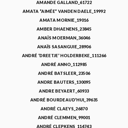
AMANDE GALLAND_61722
AMATA “AIMÉE” VANDEN DAELE_19992
AMATA MORNIE_19016
AMBER DHAENENS_23845
ANAÏS MOERMAN_36046
ANAÏS SASANGUIE_28906
ANDRÉ ‘DREETJE’ HOLDERBEKE_111266
ANDRÉ ANNO_112985
ANDRÉ BATSLEER_23506
ANDRE BAUTERS_130095
ANDRE BEYAERT_60933
ANDRÉ BOURDEAUD’HUI_39635
ANDRÉ CLAEYS_26870
ANDRÉ CLEMMEN_99001
ANDRÉ CLEPKENS_114743