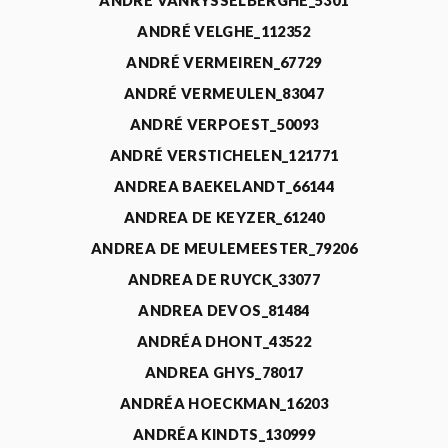
ANDRÉ VANRYSSELBERGHE_5301
ANDRÉ VELGHE_112352
ANDRÉ VERMEIREN_67729
ANDRÉ VERMEULEN_83047
ANDRÉ VERPOEST_50093
ANDRÉ VERSTICHELEN_121771
ANDREA BAEKELANDT_66144
ANDREA DE KEYZER_61240
ANDREA DE MEULEMEESTER_79206
ANDREA DE RUYCK_33077
ANDREA DEVOS_81484
ANDRÉA DHONT_43522
ANDREA GHYS_78017
ANDRÉA HOECKMAN_16203
ANDRÉA KINDTS_130999