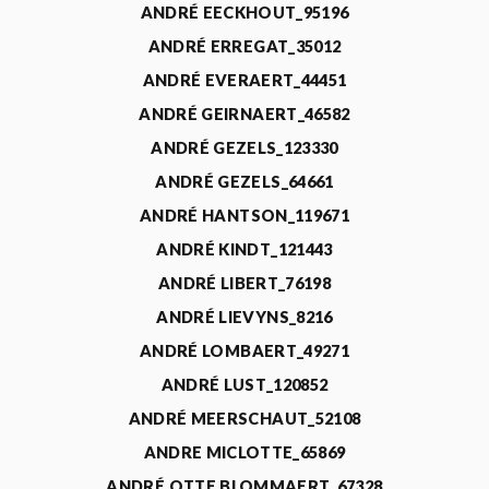
ANDRÉ EECKHOUT_95196
ANDRÉ ERREGAT_35012
ANDRÉ EVERAERT_44451
ANDRÉ GEIRNAERT_46582
ANDRÉ GEZELS_123330
ANDRÉ GEZELS_64661
ANDRÉ HANTSON_119671
ANDRÉ KINDT_121443
ANDRÉ LIBERT_76198
ANDRÉ LIEVYNS_8216
ANDRÉ LOMBAERT_49271
ANDRÉ LUST_120852
ANDRÉ MEERSCHAUT_52108
ANDRE MICLOTTE_65869
ANDRÉ OTTE BLOMMAERT_67328