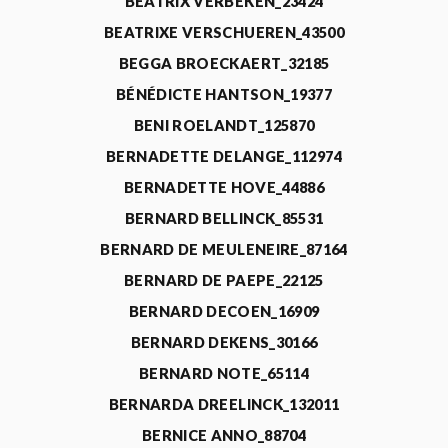
BEATRIX VERBEKEN_23424
BEATRIXE VERSCHUEREN_43500
BEGGA BROECKAERT_32185
BÉNÉDICTE HANTSON_19377
BENI ROELANDT_125870
BERNADETTE DELANGE_112974
BERNADETTE HOVE_44886
BERNARD BELLINCK_85531
BERNARD DE MEULENEIRE_87164
BERNARD DE PAEPE_22125
BERNARD DECOEN_16909
BERNARD DEKENS_30166
BERNARD NOTE_65114
BERNARDA DREELINCK_132011
BERNICE ANNO_88704