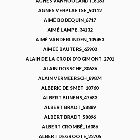
AGNÈS VANHOOLANDT_8163
AGNES VERPLAETSE_50112
AIMÉ BODEQUIN_6717
AIMÉ LAMPE_34132
AIMÉ VANDERLINDEN_109453
AIMÉÉ BAUTERS_65902
ALAIN DE LA CROIX D'OGIMONT_2701
ALAIN DOSSCHE_80636
ALAIN VERMEERSCH_89874
ALBERIC DE SMET_10760
ALBERT BIJNENS_47683
ALBERT BRADT_58889
ALBERT BRADT_58896
ALBERT CROMBÉ_16086
ALBERT DEGROOTE_22705