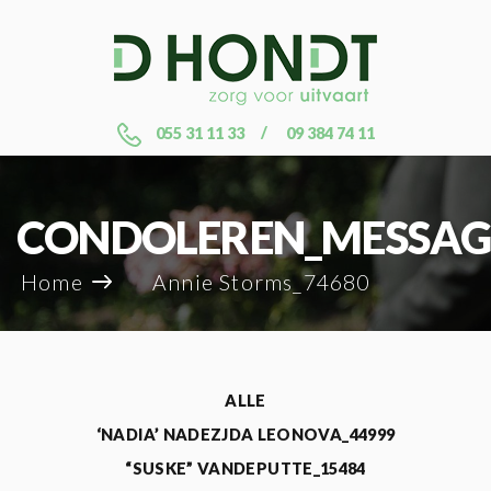
055 31 11 33
09 384 74 11
CONDOLEREN_MESSAG
Home
Annie Storms_74680
ALLE
‘NADIA’ NADEZJDA LEONOVA_44999
“SUSKE” VANDEPUTTE_15484