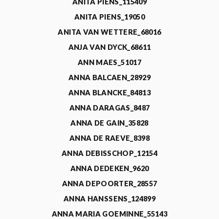
ANITA PIENS_115409
ANITA PIENS_19050
ANITA VAN WETTERE_68016
ANJA VAN DYCK_68611
ANN MAES_51017
ANNA BALCAEN_28929
ANNA BLANCKE_84813
ANNA DARAGAS_8487
ANNA DE GAIN_35828
ANNA DE RAEVE_8398
ANNA DEBISSCHOP_12154
ANNA DEDEKEN_9620
ANNA DEPOORTER_28557
ANNA HANSSENS_124899
ANNA MARIA GOEMINNE_55143