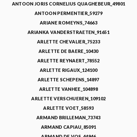
ANTOON JORIS CORNELIUS QUAGHEBEUR_49801
ANTOON PERMENTIER_59279
ARIANE ROMEYNS_74663
ARIANKA VANDERSTRAETEN_91651
ARLETTE CHEVALIER_75233
ARLETTE DE BAERE_10430
ARLETTE REYNAERT_78552
ARLETTE RIGAUX_124100
ARLETTE SCHEPENS_14897
ARLETTE VANHEE_104898
ARLETTE VERSCHUEREN_109102
ARLETTE VOET_58593
ARMAND BRILLEMAN_73743
ARMAND CAPIAU_85091
ARMAND DE VOS_44946