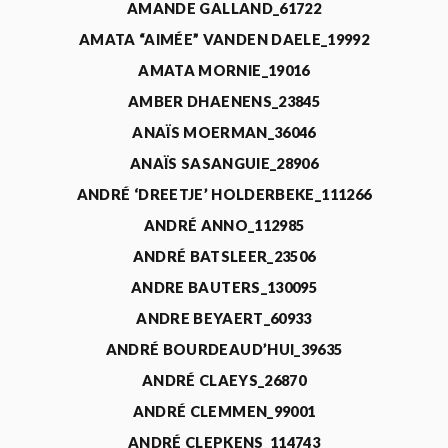
AMANDE GALLAND_61722
AMATA “AIMÉE” VANDEN DAELE_19992
AMATA MORNIE_19016
AMBER DHAENENS_23845
ANAÏS MOERMAN_36046
ANAÏS SASANGUIE_28906
ANDRÉ ‘DREETJE’ HOLDERBEKE_111266
ANDRÉ ANNO_112985
ANDRÉ BATSLEER_23506
ANDRE BAUTERS_130095
ANDRE BEYAERT_60933
ANDRÉ BOURDEAUD’HUI_39635
ANDRÉ CLAEYS_26870
ANDRÉ CLEMMEN_99001
ANDRÉ CLEPKENS_114743