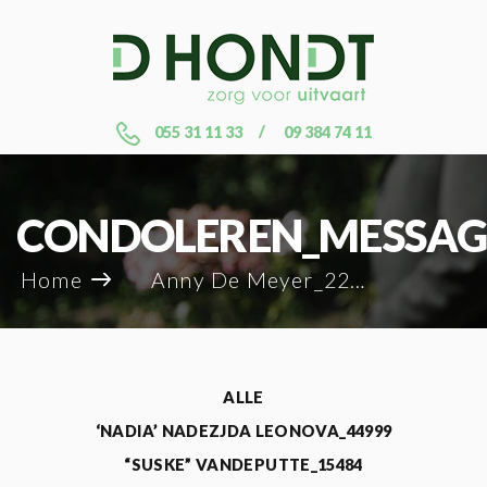
055 31 11 33
09 384 74 11
CONDOLEREN_MESSAG
Home
Anny De Meyer_22816
ALLE
‘NADIA’ NADEZJDA LEONOVA_44999
“SUSKE” VANDEPUTTE_15484