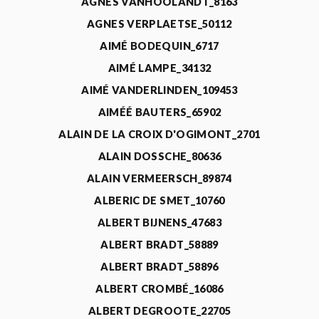
AGNÈS VANHOOLANDT_8163
AGNES VERPLAETSE_50112
AIMÉ BODEQUIN_6717
AIMÉ LAMPE_34132
AIMÉ VANDERLINDEN_109453
AIMÉÉ BAUTERS_65902
ALAIN DE LA CROIX D'OGIMONT_2701
ALAIN DOSSCHE_80636
ALAIN VERMEERSCH_89874
ALBERIC DE SMET_10760
ALBERT BIJNENS_47683
ALBERT BRADT_58889
ALBERT BRADT_58896
ALBERT CROMBÉ_16086
ALBERT DEGROOTE_22705