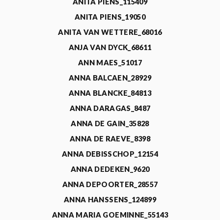
ANITA PIENS_115409
ANITA PIENS_19050
ANITA VAN WETTERE_68016
ANJA VAN DYCK_68611
ANN MAES_51017
ANNA BALCAEN_28929
ANNA BLANCKE_84813
ANNA DARAGAS_8487
ANNA DE GAIN_35828
ANNA DE RAEVE_8398
ANNA DEBISSCHOP_12154
ANNA DEDEKEN_9620
ANNA DEPOORTER_28557
ANNA HANSSENS_124899
ANNA MARIA GOEMINNE_55143