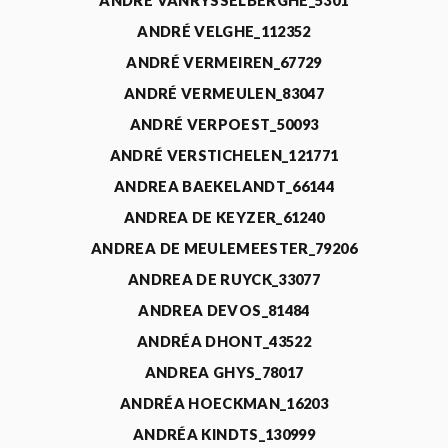
ANDRÉ VANRYSSELBERGHE_5301
ANDRÉ VELGHE_112352
ANDRÉ VERMEIREN_67729
ANDRÉ VERMEULEN_83047
ANDRÉ VERPOEST_50093
ANDRÉ VERSTICHELEN_121771
ANDREA BAEKELANDT_66144
ANDREA DE KEYZER_61240
ANDREA DE MEULEMEESTER_79206
ANDREA DE RUYCK_33077
ANDREA DEVOS_81484
ANDRÉA DHONT_43522
ANDREA GHYS_78017
ANDRÉA HOECKMAN_16203
ANDRÉA KINDTS_130999