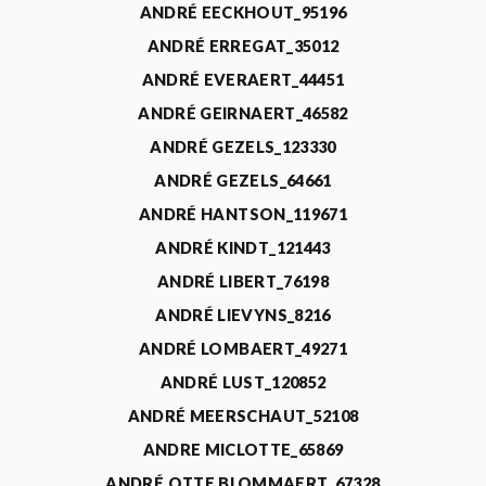
ANDRÉ EECKHOUT_95196
ANDRÉ ERREGAT_35012
ANDRÉ EVERAERT_44451
ANDRÉ GEIRNAERT_46582
ANDRÉ GEZELS_123330
ANDRÉ GEZELS_64661
ANDRÉ HANTSON_119671
ANDRÉ KINDT_121443
ANDRÉ LIBERT_76198
ANDRÉ LIEVYNS_8216
ANDRÉ LOMBAERT_49271
ANDRÉ LUST_120852
ANDRÉ MEERSCHAUT_52108
ANDRE MICLOTTE_65869
ANDRÉ OTTE BLOMMAERT_67328