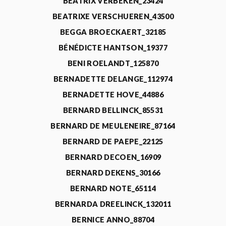
BEATRIX VERBEKEN_23424
BEATRIXE VERSCHUEREN_43500
BEGGA BROECKAERT_32185
BÉNÉDICTE HANTSON_19377
BENI ROELANDT_125870
BERNADETTE DELANGE_112974
BERNADETTE HOVE_44886
BERNARD BELLINCK_85531
BERNARD DE MEULENEIRE_87164
BERNARD DE PAEPE_22125
BERNARD DECOEN_16909
BERNARD DEKENS_30166
BERNARD NOTE_65114
BERNARDA DREELINCK_132011
BERNICE ANNO_88704