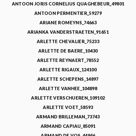
ANTOON JORIS CORNELIUS QUAGHEBEUR_49801
ANTOON PERMENTIER_59279
ARIANE ROMEYNS_74663
ARIANKA VANDERSTRAETEN_91651
ARLETTE CHEVALIER_75233
ARLETTE DE BAERE_10430
ARLETTE REYNAERT_78552
ARLETTE RIGAUX_124100
ARLETTE SCHEPENS_14897
ARLETTE VANHEE_104898
ARLETTE VERSCHUEREN_109102
ARLETTE VOET_58593
ARMAND BRILLEMAN_73743
ARMAND CAPIAU_85091
ARMAND DE VOS_44946