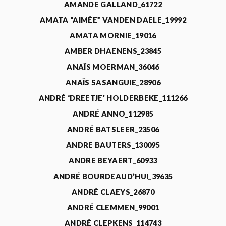
AMANDE GALLAND_61722
AMATA “AIMÉE” VANDEN DAELE_19992
AMATA MORNIE_19016
AMBER DHAENENS_23845
ANAÏS MOERMAN_36046
ANAÏS SASANGUIE_28906
ANDRÉ ‘DREETJE’ HOLDERBEKE_111266
ANDRÉ ANNO_112985
ANDRÉ BATSLEER_23506
ANDRE BAUTERS_130095
ANDRE BEYAERT_60933
ANDRÉ BOURDEAUD’HUI_39635
ANDRÉ CLAEYS_26870
ANDRÉ CLEMMEN_99001
ANDRÉ CLEPKENS_114743