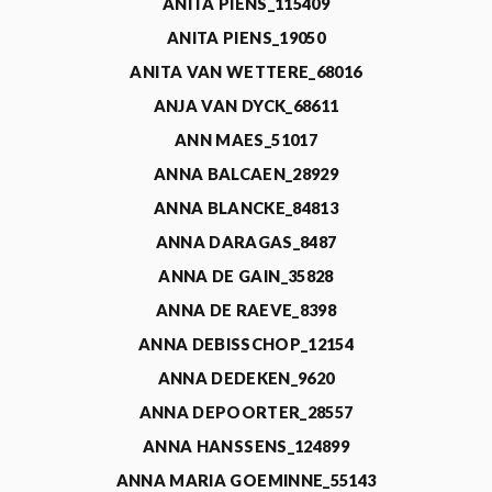
ANITA PIENS_115409
ANITA PIENS_19050
ANITA VAN WETTERE_68016
ANJA VAN DYCK_68611
ANN MAES_51017
ANNA BALCAEN_28929
ANNA BLANCKE_84813
ANNA DARAGAS_8487
ANNA DE GAIN_35828
ANNA DE RAEVE_8398
ANNA DEBISSCHOP_12154
ANNA DEDEKEN_9620
ANNA DEPOORTER_28557
ANNA HANSSENS_124899
ANNA MARIA GOEMINNE_55143