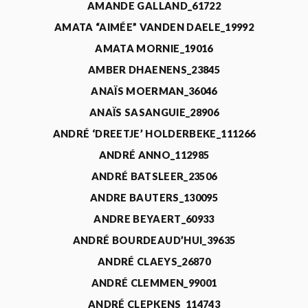
AMANDE GALLAND_61722
AMATA “AIMÉE” VANDEN DAELE_19992
AMATA MORNIE_19016
AMBER DHAENENS_23845
ANAÏS MOERMAN_36046
ANAÏS SASANGUIE_28906
ANDRÉ ‘DREETJE’ HOLDERBEKE_111266
ANDRÉ ANNO_112985
ANDRÉ BATSLEER_23506
ANDRE BAUTERS_130095
ANDRE BEYAERT_60933
ANDRÉ BOURDEAUD’HUI_39635
ANDRÉ CLAEYS_26870
ANDRÉ CLEMMEN_99001
ANDRÉ CLEPKENS_114743