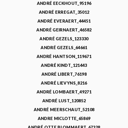
ANDRÉ EECKHOUT_95196
ANDRÉ ERREGAT_35012
ANDRÉ EVERAERT_44451
ANDRÉ GEIRNAERT_46582
ANDRÉ GEZELS_123330
ANDRÉ GEZELS_64661
ANDRÉ HANTSON_119671
ANDRÉ KINDT_121443
ANDRÉ LIBERT_76198
ANDRÉ LIEVYNS_8216
ANDRÉ LOMBAERT_49271
ANDRÉ LUST_120852
ANDRÉ MEERSCHAUT_52108
ANDRE MICLOTTE_65869
ANDRÉ OTTE BLOMMAERT_67328