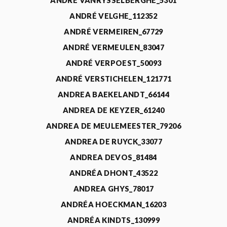
ANDRÉ VANRYSSELBERGHE_5301
ANDRÉ VELGHE_112352
ANDRÉ VERMEIREN_67729
ANDRÉ VERMEULEN_83047
ANDRÉ VERPOEST_50093
ANDRÉ VERSTICHELEN_121771
ANDREA BAEKELANDT_66144
ANDREA DE KEYZER_61240
ANDREA DE MEULEMEESTER_79206
ANDREA DE RUYCK_33077
ANDREA DEVOS_81484
ANDRÉA DHONT_43522
ANDREA GHYS_78017
ANDRÉA HOECKMAN_16203
ANDRÉA KINDTS_130999