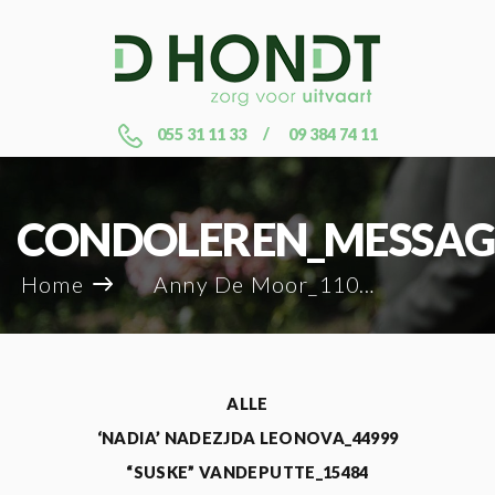
055 31 11 33
09 384 74 11
CONDOLEREN_MESSAG
Home
Anny De Moor_110753
ALLE
‘NADIA’ NADEZJDA LEONOVA_44999
“SUSKE” VANDEPUTTE_15484