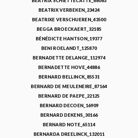
BEATRIX SCHIETTECATTE_68063
BEATRIX VERBEKEN_23424
BEATRIXE VERSCHUEREN_43500
BEGGA BROECKAERT_32185
BÉNÉDICTE HANTSON_19377
BENI ROELANDT_125870
BERNADETTE DELANGE_112974
BERNADETTE HOVE_44886
BERNARD BELLINCK_85531
BERNARD DE MEULENEIRE_87164
BERNARD DE PAEPE_22125
BERNARD DECOEN_16909
BERNARD DEKENS_30166
BERNARD NOTE_65114
BERNARDA DREELINCK_132011