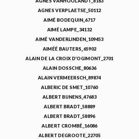
AGNÈS VANHOOLANDT_8163
AGNES VERPLAETSE_50112
AIMÉ BODEQUIN_6717
AIMÉ LAMPE_34132
AIMÉ VANDERLINDEN_109453
AIMÉÉ BAUTERS_65902
ALAIN DE LA CROIX D'OGIMONT_2701
ALAIN DOSSCHE_80636
ALAIN VERMEERSCH_89874
ALBERIC DE SMET_10760
ALBERT BIJNENS_47683
ALBERT BRADT_58889
ALBERT BRADT_58896
ALBERT CROMBÉ_16086
ALBERT DEGROOTE_22705