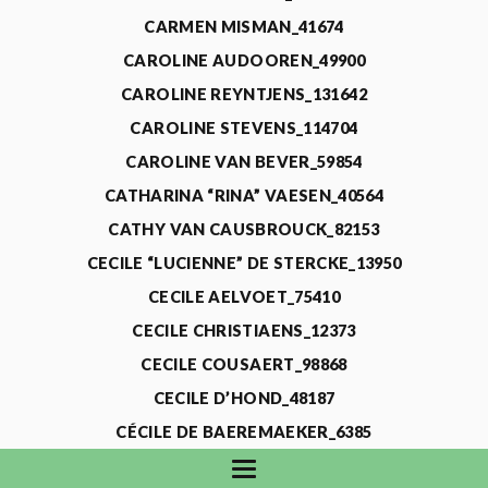
CARMEN MISMAN_41674
CAROLINE AUDOOREN_49900
CAROLINE REYNTJENS_131642
CAROLINE STEVENS_114704
CAROLINE VAN BEVER_59854
CATHARINA “RINA” VAESEN_40564
CATHY VAN CAUSBROUCK_82153
CECILE “LUCIENNE” DE STERCKE_13950
CECILE AELVOET_75410
CECILE CHRISTIAENS_12373
CECILE COUSAERT_98868
CECILE D’HOND_48187
CÉCILE DE BAEREMAEKER_6385
CECILE DE WAELE_4731