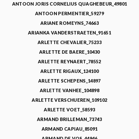
ANTOON JORIS CORNELIUS QUAGHEBEUR_49801
ANTOON PERMENTIER_59279
ARIANE ROMEYNS_74663
ARIANKA VANDERSTRAETEN_91651
ARLETTE CHEVALIER_75233
ARLETTE DE BAERE_10430
ARLETTE REYNAERT_78552
ARLETTE RIGAUX_124100
ARLETTE SCHEPENS_14897
ARLETTE VANHEE_104898
ARLETTE VERSCHUEREN_109102
ARLETTE VOET_58593
ARMAND BRILLEMAN_73743
ARMAND CAPIAU_85091
ARMAND DE VOS_44946