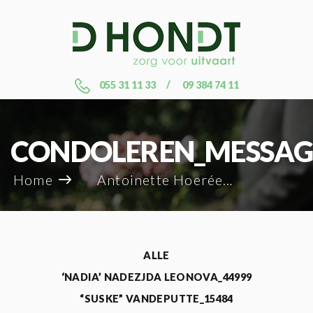
055 31 11 33
09 384 74 11
CONDOLEREN_MESSAG
Home
Antoinette Hoerée_45130
ALLE
‘NADIA’ NADEZJDA LEONOVA_44999
“SUSKE” VANDEPUTTE_15484