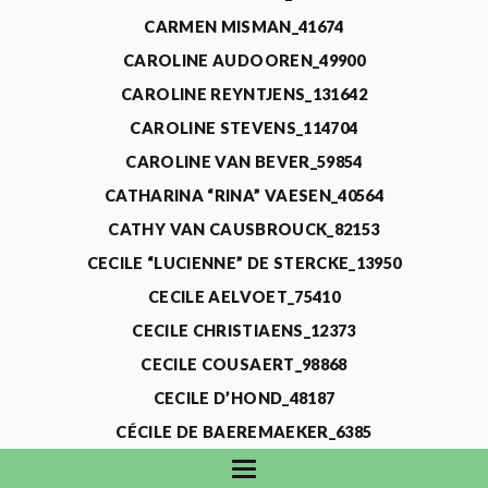
CARMEN MISMAN_41674
CAROLINE AUDOOREN_49900
CAROLINE REYNTJENS_131642
CAROLINE STEVENS_114704
CAROLINE VAN BEVER_59854
CATHARINA “RINA” VAESEN_40564
CATHY VAN CAUSBROUCK_82153
CECILE “LUCIENNE” DE STERCKE_13950
CECILE AELVOET_75410
CECILE CHRISTIAENS_12373
CECILE COUSAERT_98868
CECILE D’HOND_48187
CÉCILE DE BAEREMAEKER_6385
CECILE DE WAELE_4731