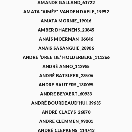
AMANDE GALLAND_61722
AMATA “AIMÉE” VANDEN DAELE_19992
AMATA MORNIE_19016
AMBER DHAENENS_23845
ANAÏS MOERMAN_36046
ANAÏS SASANGUIE_28906
ANDRÉ ‘DREETJE’ HOLDERBEKE_111266
ANDRÉ ANNO_112985
ANDRÉ BATSLEER_23506
ANDRE BAUTERS_130095
ANDRE BEYAERT_60933
ANDRÉ BOURDEAUD’HUI_39635
ANDRÉ CLAEYS_26870
ANDRÉ CLEMMEN_99001
ANDRÉ CLEPKENS_114743