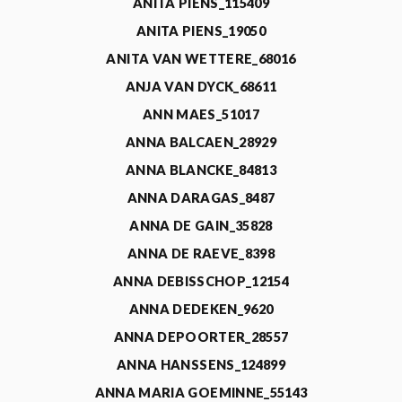
ANITA PIENS_115409
ANITA PIENS_19050
ANITA VAN WETTERE_68016
ANJA VAN DYCK_68611
ANN MAES_51017
ANNA BALCAEN_28929
ANNA BLANCKE_84813
ANNA DARAGAS_8487
ANNA DE GAIN_35828
ANNA DE RAEVE_8398
ANNA DEBISSCHOP_12154
ANNA DEDEKEN_9620
ANNA DEPOORTER_28557
ANNA HANSSENS_124899
ANNA MARIA GOEMINNE_55143