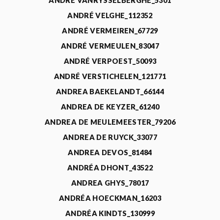
ANDRÉ VANRYSSELBERGHE_5301
ANDRÉ VELGHE_112352
ANDRÉ VERMEIREN_67729
ANDRÉ VERMEULEN_83047
ANDRÉ VERPOEST_50093
ANDRÉ VERSTICHELEN_121771
ANDREA BAEKELANDT_66144
ANDREA DE KEYZER_61240
ANDREA DE MEULEMEESTER_79206
ANDREA DE RUYCK_33077
ANDREA DEVOS_81484
ANDRÉA DHONT_43522
ANDREA GHYS_78017
ANDRÉA HOECKMAN_16203
ANDRÉA KINDTS_130999