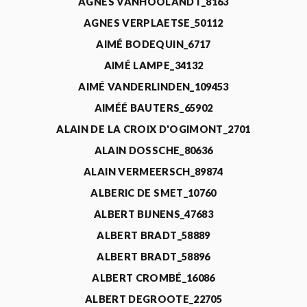
AGNÈS VANHOOLANDT_8163
AGNES VERPLAETSE_50112
AIMÉ BODEQUIN_6717
AIMÉ LAMPE_34132
AIMÉ VANDERLINDEN_109453
AIMÉÉ BAUTERS_65902
ALAIN DE LA CROIX D'OGIMONT_2701
ALAIN DOSSCHE_80636
ALAIN VERMEERSCH_89874
ALBERIC DE SMET_10760
ALBERT BIJNENS_47683
ALBERT BRADT_58889
ALBERT BRADT_58896
ALBERT CROMBÉ_16086
ALBERT DEGROOTE_22705