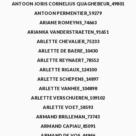
ANTOON JORIS CORNELIUS QUAGHEBEUR_49801
ANTOON PERMENTIER_59279
ARIANE ROMEYNS_74663
ARIANKA VANDERSTRAETEN_91651
ARLETTE CHEVALIER_75233
ARLETTE DE BAERE_10430
ARLETTE REYNAERT_78552
ARLETTE RIGAUX_124100
ARLETTE SCHEPENS_14897
ARLETTE VANHEE_104898
ARLETTE VERSCHUEREN_109102
ARLETTE VOET_58593
ARMAND BRILLEMAN_73743
ARMAND CAPIAU_85091
ARMAND DE VOS_44946