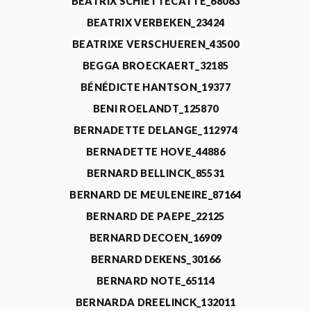
BEATRIX SCHIETTECATTE_68063
BEATRIX VERBEKEN_23424
BEATRIXE VERSCHUEREN_43500
BEGGA BROECKAERT_32185
BÉNÉDICTE HANTSON_19377
BENI ROELANDT_125870
BERNADETTE DELANGE_112974
BERNADETTE HOVE_44886
BERNARD BELLINCK_85531
BERNARD DE MEULENEIRE_87164
BERNARD DE PAEPE_22125
BERNARD DECOEN_16909
BERNARD DEKENS_30166
BERNARD NOTE_65114
BERNARDA DREELINCK_132011