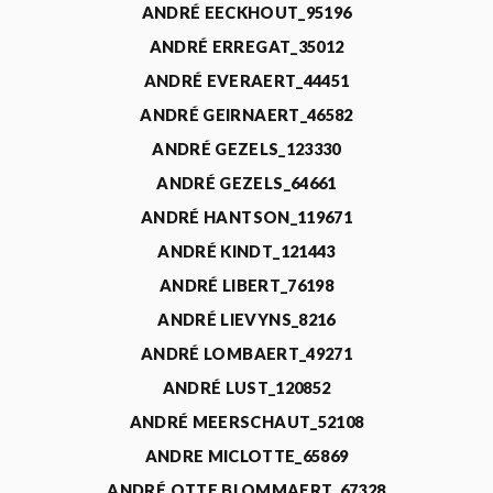
ANDRÉ EECKHOUT_95196
ANDRÉ ERREGAT_35012
ANDRÉ EVERAERT_44451
ANDRÉ GEIRNAERT_46582
ANDRÉ GEZELS_123330
ANDRÉ GEZELS_64661
ANDRÉ HANTSON_119671
ANDRÉ KINDT_121443
ANDRÉ LIBERT_76198
ANDRÉ LIEVYNS_8216
ANDRÉ LOMBAERT_49271
ANDRÉ LUST_120852
ANDRÉ MEERSCHAUT_52108
ANDRE MICLOTTE_65869
ANDRÉ OTTE BLOMMAERT_67328