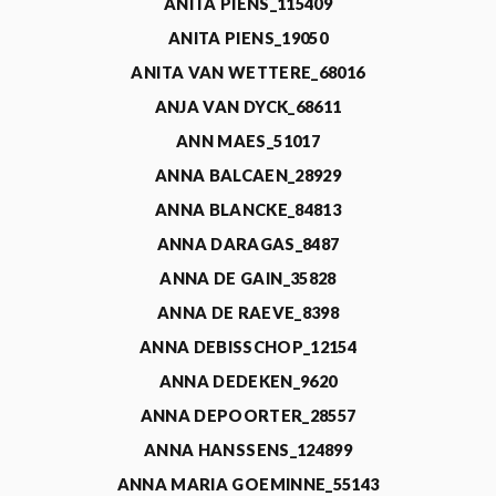
ANITA PIENS_115409
ANITA PIENS_19050
ANITA VAN WETTERE_68016
ANJA VAN DYCK_68611
ANN MAES_51017
ANNA BALCAEN_28929
ANNA BLANCKE_84813
ANNA DARAGAS_8487
ANNA DE GAIN_35828
ANNA DE RAEVE_8398
ANNA DEBISSCHOP_12154
ANNA DEDEKEN_9620
ANNA DEPOORTER_28557
ANNA HANSSENS_124899
ANNA MARIA GOEMINNE_55143