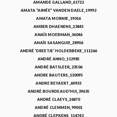
AMANDE GALLAND_61722
AMATA “AIMÉE” VANDEN DAELE_19992
AMATA MORNIE_19016
AMBER DHAENENS_23845
ANAÏS MOERMAN_36046
ANAÏS SASANGUIE_28906
ANDRÉ ‘DREETJE’ HOLDERBEKE_111266
ANDRÉ ANNO_112985
ANDRÉ BATSLEER_23506
ANDRE BAUTERS_130095
ANDRE BEYAERT_60933
ANDRÉ BOURDEAUD’HUI_39635
ANDRÉ CLAEYS_26870
ANDRÉ CLEMMEN_99001
ANDRÉ CLEPKENS_114743