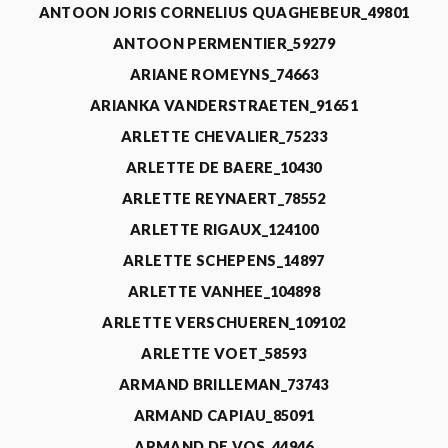
ANTOON JORIS CORNELIUS QUAGHEBEUR_49801
ANTOON PERMENTIER_59279
ARIANE ROMEYNS_74663
ARIANKA VANDERSTRAETEN_91651
ARLETTE CHEVALIER_75233
ARLETTE DE BAERE_10430
ARLETTE REYNAERT_78552
ARLETTE RIGAUX_124100
ARLETTE SCHEPENS_14897
ARLETTE VANHEE_104898
ARLETTE VERSCHUEREN_109102
ARLETTE VOET_58593
ARMAND BRILLEMAN_73743
ARMAND CAPIAU_85091
ARMAND DE VOS_44946