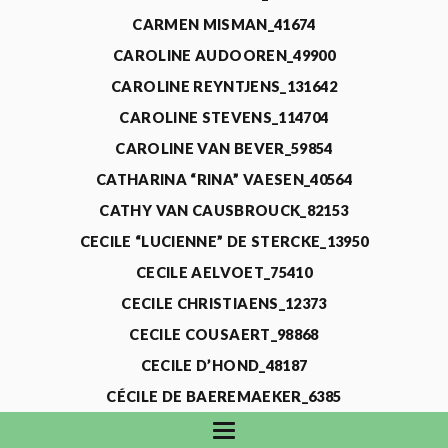
CARMEN MISMAN_41674
CAROLINE AUDOOREN_49900
CAROLINE REYNTJENS_131642
CAROLINE STEVENS_114704
CAROLINE VAN BEVER_59854
CATHARINA “RINA” VAESEN_40564
CATHY VAN CAUSBROUCK_82153
CECILE “LUCIENNE” DE STERCKE_13950
CECILE AELVOET_75410
CECILE CHRISTIAENS_12373
CECILE COUSAERT_98868
CECILE D’HOND_48187
CÉCILE DE BAEREMAEKER_6385
CECILE DE WAELE_4731