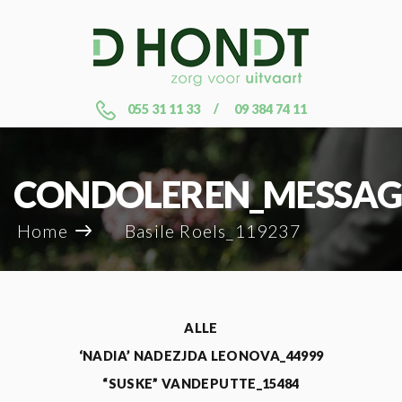
055 31 11 33
09 384 74 11
CONDOLEREN_MESSAG
Home
Basile Roels_119237
ALLE
‘NADIA’ NADEZJDA LEONOVA_44999
“SUSKE” VANDEPUTTE_15484