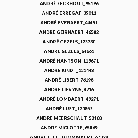
ANDRÉ EECKHOUT_95196
ANDRÉ ERREGAT_35012
ANDRÉ EVERAERT_44451
ANDRÉ GEIRNAERT_46582
ANDRÉ GEZELS_123330
ANDRÉ GEZELS_64661
ANDRÉ HANTSON_119671
ANDRÉ KINDT_121443
ANDRÉ LIBERT_76198
ANDRÉ LIEVYNS_8216
ANDRÉ LOMBAERT_49271
ANDRÉ LUST_120852
ANDRÉ MEERSCHAUT_52108
ANDRE MICLOTTE_65869
ANDRÉ OTTE BLOMMAERT_67328