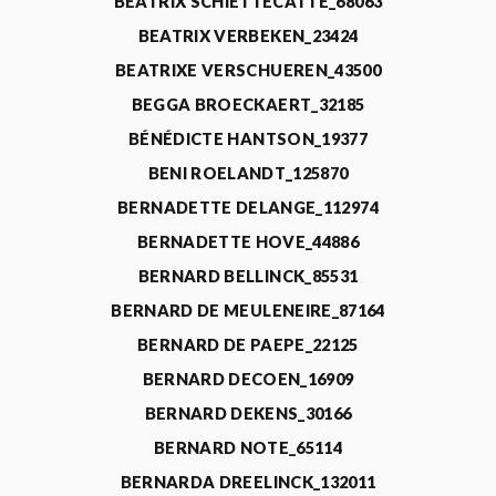
BEATRIX SCHIETTECATTE_68063
BEATRIX VERBEKEN_23424
BEATRIXE VERSCHUEREN_43500
BEGGA BROECKAERT_32185
BÉNÉDICTE HANTSON_19377
BENI ROELANDT_125870
BERNADETTE DELANGE_112974
BERNADETTE HOVE_44886
BERNARD BELLINCK_85531
BERNARD DE MEULENEIRE_87164
BERNARD DE PAEPE_22125
BERNARD DECOEN_16909
BERNARD DEKENS_30166
BERNARD NOTE_65114
BERNARDA DREELINCK_132011