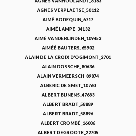
AGNÈS VANHOOLANDT_8163
AGNES VERPLAETSE_50112
AIMÉ BODEQUIN_6717
AIMÉ LAMPE_34132
AIMÉ VANDERLINDEN_109453
AIMÉÉ BAUTERS_65902
ALAIN DE LA CROIX D'OGIMONT_2701
ALAIN DOSSCHE_80636
ALAIN VERMEERSCH_89874
ALBERIC DE SMET_10760
ALBERT BIJNENS_47683
ALBERT BRADT_58889
ALBERT BRADT_58896
ALBERT CROMBÉ_16086
ALBERT DEGROOTE_22705