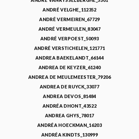
ANDRÉ VANRYSSELBERGHE_5301
ANDRÉ VELGHE_112352
ANDRÉ VERMEIREN_67729
ANDRÉ VERMEULEN_83047
ANDRÉ VERPOEST_50093
ANDRÉ VERSTICHELEN_121771
ANDREA BAEKELANDT_66144
ANDREA DE KEYZER_61240
ANDREA DE MEULEMEESTER_79206
ANDREA DE RUYCK_33077
ANDREA DEVOS_81484
ANDRÉA DHONT_43522
ANDREA GHYS_78017
ANDRÉA HOECKMAN_16203
ANDRÉA KINDTS_130999