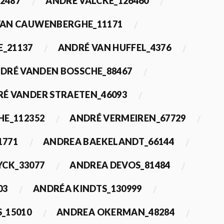
2487
ANDRÉ VALCKE_126460
VAN CAUWENBERGHE_11171
E_21137
ANDRÉ VAN HUFFEL_4376
DRÉ VANDEN BOSSCHE_88467
É VANDER STRAETEN_46093
HE_112352
ANDRÉ VERMEIREN_67729
1771
ANDREA BAEKELANDT_66144
YCK_33077
ANDREA DEVOS_81484
03
ANDRÉA KINDTS_130999
_15010
ANDREA OKERMAN_48284