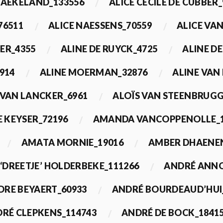
BAEKELAND_133556
ALICE CECILE DE CUBBER_
76511
ALICE NAESSENS_70559
ALICE VAN
ER_4355
ALINE DE RUYCK_4725
ALINE D
914
ALINE MOERMAN_32876
ALINE VAN
 VAN LANCKER_6961
ALOÏS VAN STEENBRUGG
 KEYSER_72196
AMANDA VANCOPPENOLLE_1
AMATA MORNIE_19016
AMBER DHAENEN
‘DREETJE’ HOLDERBEKE_111266
ANDRÉ ANNO
DRE BEYAERT_60933
ANDRÉ BOURDEAUD’HUI
RÉ CLEPKENS_114743
ANDRÉ DE BOCK_1841