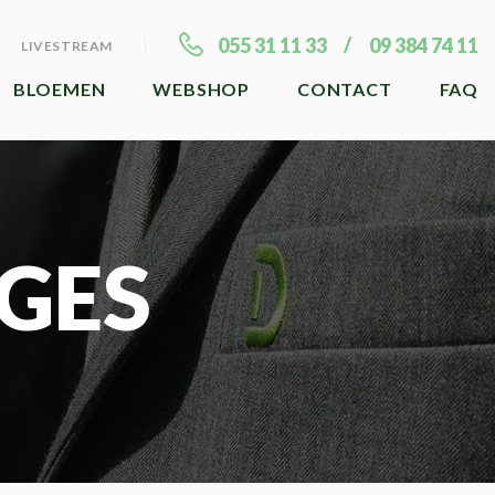
055 31 11 33
09 384 74 11
LIVESTREAM
BLOEMEN
WEBSHOP
CONTACT
FAQ
GES