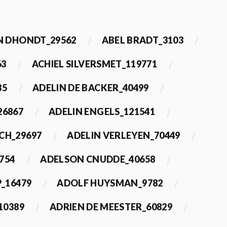
 DHONDT_29562
ABEL BRADT_3103
63
ACHIEL SILVERSMET_119771
35
ADELIN DE BACKER_40499
26867
ADELIN ENGELS_121541
CH_29697
ADELIN VERLEYEN_70449
754
ADELSON CNUDDE_40658
_16479
ADOLF HUYSMAN_9782
10389
ADRIEN DE MEESTER_60829