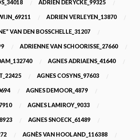
OS_34018
ADRIEN DERYCKE_99325
WIJN_69211
ADRIEN VERLEYEN_13870
NE” VAN DEN BOSSCHELLE_31207
99
ADRIENNE VAN SCHOORISSE_27660
DAM_132740
AGNES ADRIAENS_41640
T_22425
AGNES COSYNS_97603
0694
AGNES DEMOOR_4879
7910
AGNES LAMIROY_9033
8923
AGNES SNOECK_61489
272
AGNÈS VAN HOOLAND_116388