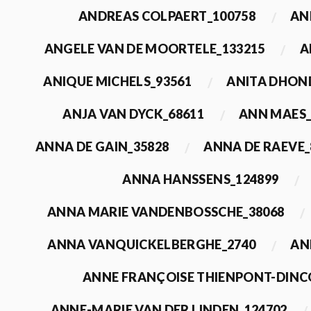
ANDREAS COLPAERT_100758
AN
ANGELE VAN DE MOORTELE_133215
A
ANIQUE MICHELS_93561
ANITA DHON
ANJA VAN DYCK_68611
ANN MAES_
ANNA DE GAIN_35828
ANNA DE RAEVE_
ANNA HANSSENS_124899
ANNA MARIE VANDENBOSSCHE_38068
ANNA VANQUICKELBERGHE_2740
AN
ANNE FRANÇOISE THIENPONT-DINC
ANNE-MARIE VAN DER LINDEN_124702