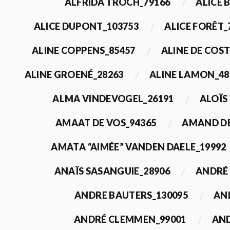
ALFRIDA TROCH_79166
ALICE 
ALICE DUPONT_103753
ALICE FORÊT_
ALINE COPPENS_85457
ALINE DE COST
ALINE GROENÉ_28263
ALINE LAMON_48
ALMA VINDEVOGEL_26191
ALOÏS
AMAAT DE VOS_94365
AMAND DE
AMATA “AIMÉE” VANDEN DAELE_19992
ANAÏS SASANGUIE_28906
ANDRÉ 
ANDRE BAUTERS_130095
AN
ANDRÉ CLEMMEN_99001
AND