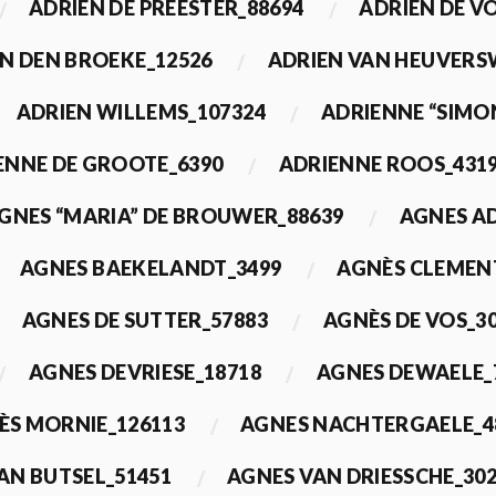
ADRIEN DE PREESTER_88694
ADRIEN DE V
N DEN BROEKE_12526
ADRIEN VAN HEUVERS
ADRIEN WILLEMS_107324
ADRIENNE “SIMO
ENNE DE GROOTE_6390
ADRIENNE ROOS_431
GNES “MARIA” DE BROUWER_88639
AGNES A
AGNES BAEKELANDT_3499
AGNÈS CLEMEN
AGNES DE SUTTER_57883
AGNÈS DE VOS_3
AGNES DEVRIESE_18718
AGNES DEWAELE_
ÈS MORNIE_126113
AGNES NACHTERGAELE_4
AN BUTSEL_51451
AGNES VAN DRIESSCHE_30