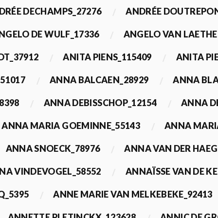
DRÉE DECHAMPS_27276
ANDRÉE DOUTREPON
NGELO DE WULF_17336
ANGELO VAN LAETHE
DT_37912
ANITA PIENS_115409
ANITA PI
51017
ANNA BALCAEN_28929
ANNA BLA
8398
ANNA DEBISSCHOP_12154
ANNA D
ANNA MARIA GOEMINNE_55143
ANNA MARI
ANNA SNOECK_78976
ANNA VAN DER HAEG
NA VINDEVOGEL_58552
ANNAÏSSE VAN DE K
Q_5395
ANNE MARIE VAN MELKEBEKE_92413
ANNETTE PLETINCKX_123628
ANNIC DE G