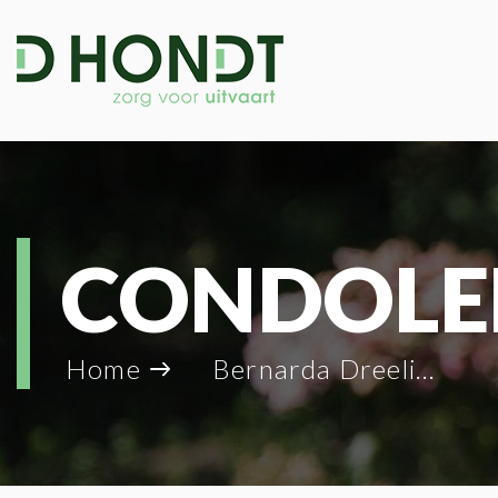
CONDOLE
Home
Bernarda Dreelinck_132011