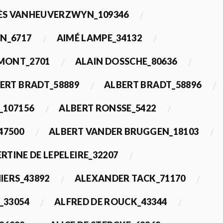
ÈS VANHEUVERZWYN_109346
N_6717
AIMÉ LAMPE_34132
IMONT_2701
ALAIN DOSSCHE_80636
ERT BRADT_58889
ALBERT BRADT_58896
_107156
ALBERT RONSSE_5422
47500
ALBERT VANDER BRUGGEN_18103
RTINE DE LEPELEIRE_32207
IERS_43892
ALEXANDER TACK_71170
_33054
ALFRED DE ROUCK_43344