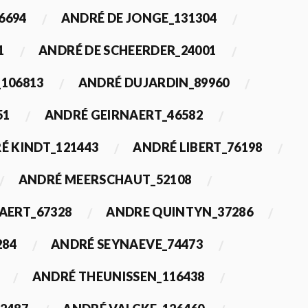
6694
ANDRÉ DE JONGE_131304
1
ANDRÉ DE SCHEERDER_24001
_106813
ANDRÉ DUJARDIN_89960
51
ANDRÉ GEIRNAERT_46582
É KINDT_121443
ANDRÉ LIBERT_76198
ANDRÉ MEERSCHAUT_52108
ERT_67328
ANDRE QUINTYN_37286
284
ANDRÉ SEYNAEVE_74473
ANDRÉ THEUNISSEN_116438