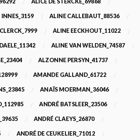
96292
ALICE DE STERCKE_69868
 INNES_3159
ALINE CALLEBAUT_88536
ECLERCK_7999
ALINE EECKHOUT_11022
 DAELE_11342
ALINE VAN WELDEN_74587
E_23404
ALZONNE PERSYN_41737
28999
AMANDE GALLAND_61722
S_23845
ANAÏS MOERMAN_36046
_112985
ANDRÉ BATSLEER_23506
_39635
ANDRÉ CLAEYS_26870
5
ANDRÉ DE CEUKELIER_71012