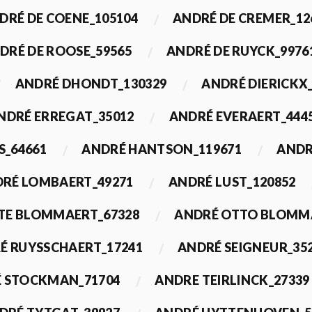
DRÉ DE COENE_105104
ANDRÉ DE CREMER_12
DRÉ DE ROOSE_59565
ANDRÉ DE RUYCK_9976
ANDRÉ DHONDT_130329
ANDRÉ DIERICKX
NDRÉ ERREGAT_35012
ANDRÉ EVERAERT_444
S_64661
ANDRÉ HANTSON_119671
ANDR
RÉ LOMBAERT_49271
ANDRÉ LUST_120852
TE BLOMMAERT_67328
ANDRÉ OTTO BLOMMA
É RUYSSCHAERT_17241
ANDRÉ SEIGNEUR_35
 STOCKMAN_71704
ANDRE TEIRLINCK_27339