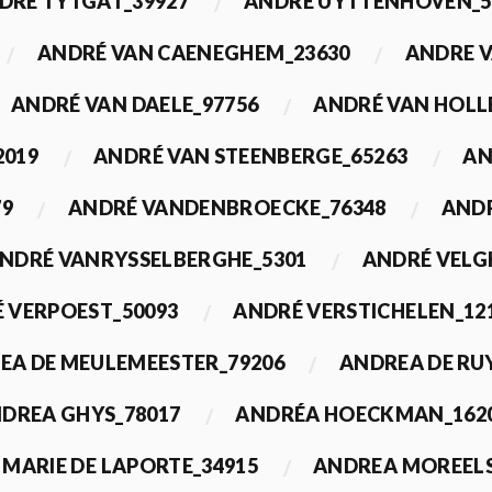
DRÉ TYTGAT_39927
ANDRÉ UYTTENHOVEN_5
ANDRÉ VAN CAENEGHEM_23630
ANDRE 
ANDRÉ VAN DAELE_97756
ANDRÉ VAN HOLL
2019
ANDRÉ VAN STEENBERGE_65263
AN
79
ANDRÉ VANDENBROECKE_76348
ANDR
NDRÉ VANRYSSELBERGHE_5301
ANDRÉ VELG
 VERPOEST_50093
ANDRÉ VERSTICHELEN_12
EA DE MEULEMEESTER_79206
ANDREA DE RU
DREA GHYS_78017
ANDRÉA HOECKMAN_162
MARIE DE LAPORTE_34915
ANDREA MOREELS