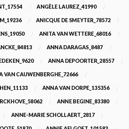
T_17554
ANGÈLE LAUREZ_41990
M_19236
ANICQUE DE SMEYTER_78572
ENS_19050
ANITA VAN WETTERE_68016
NCKE_84813
ANNA DARAGAS_8487
EDEKEN_9620
ANNA DEPOORTER_28557
A VAN CAUWENBERGHE_72666
HEN_11133
ANNA VAN DORPE_135356
ERCKHOVE_58062
ANNE BEGINE_83380
ANNE-MARIE SCHOLLAERT_2817
ROOTE_51870
ANNIE AELGOET_101583