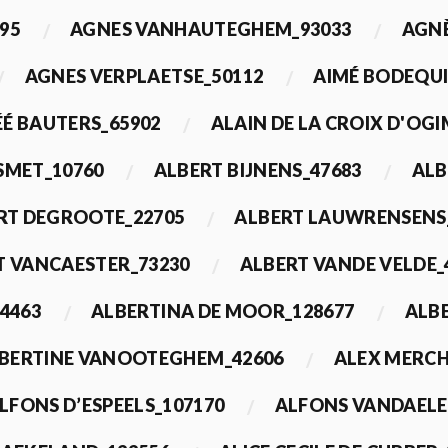
95
AGNES VANHAUTEGHEM_93033
AGN
AGNES VERPLAETSE_50112
AIMÉ BODEQUI
É BAUTERS_65902
ALAIN DE LA CROIX D'OG
 SMET_10760
ALBERT BIJNENS_47683
ALB
RT DEGROOTE_22705
ALBERT LAUWRENSENS
T VANCAESTER_73230
ALBERT VANDE VELDE_
4463
ALBERTINA DE MOOR_128677
ALBE
BERTINE VANOOTEGHEM_42606
ALEX MERCH
LFONS D’ESPEELS_107170
ALFONS VANDAELE