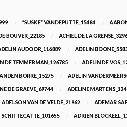
999
“SUSKE” VANDEPUTTE_15484
AARON
 DE BOUVER_22185
ACHIEL DE LA GRENSE_329
ADELIN AUDOOR_116889
ADELIN BOONE_558
IN DE TEMMERMAN_126785
ADELIN DE VOS_1
VANDEN BORRE_15275
ADELIN VANDERMEERS
NE DE GRAEVE_69744
ADELINE MARTENS_124
ADELSON VAN DE VELDE_21962
ADEMAR SAP
 SCHITTECATTE_101655
ADRIEN BLOCKEEL_1