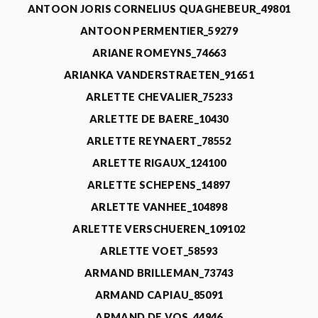
ANTOON JORIS CORNELIUS QUAGHEBEUR_49801
ANTOON PERMENTIER_59279
ARIANE ROMEYNS_74663
ARIANKA VANDERSTRAETEN_91651
ARLETTE CHEVALIER_75233
ARLETTE DE BAERE_10430
ARLETTE REYNAERT_78552
ARLETTE RIGAUX_124100
ARLETTE SCHEPENS_14897
ARLETTE VANHEE_104898
ARLETTE VERSCHUEREN_109102
ARLETTE VOET_58593
ARMAND BRILLEMAN_73743
ARMAND CAPIAU_85091
ARMAND DE VOS_44946