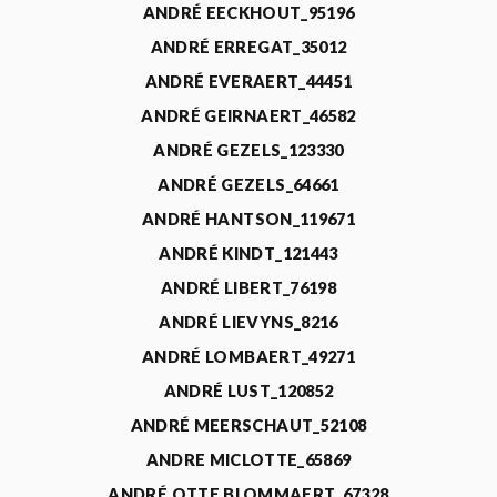
ANDRÉ EECKHOUT_95196
ANDRÉ ERREGAT_35012
ANDRÉ EVERAERT_44451
ANDRÉ GEIRNAERT_46582
ANDRÉ GEZELS_123330
ANDRÉ GEZELS_64661
ANDRÉ HANTSON_119671
ANDRÉ KINDT_121443
ANDRÉ LIBERT_76198
ANDRÉ LIEVYNS_8216
ANDRÉ LOMBAERT_49271
ANDRÉ LUST_120852
ANDRÉ MEERSCHAUT_52108
ANDRE MICLOTTE_65869
ANDRÉ OTTE BLOMMAERT_67328