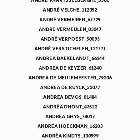
ANDRÉ VANRYSSELBERGHE_5301
ANDRÉ VELGHE_112352
ANDRÉ VERMEIREN_67729
ANDRÉ VERMEULEN_83047
ANDRÉ VERPOEST_50093
ANDRÉ VERSTICHELEN_121771
ANDREA BAEKELANDT_66144
ANDREA DE KEYZER_61240
ANDREA DE MEULEMEESTER_79206
ANDREA DE RUYCK_33077
ANDREA DEVOS_81484
ANDRÉA DHONT_43522
ANDREA GHYS_78017
ANDRÉA HOECKMAN_16203
ANDRÉA KINDTS_130999