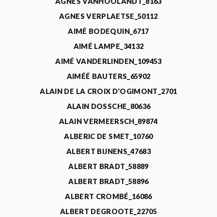
AGNÈS VANHOOLANDT_8163
AGNES VERPLAETSE_50112
AIMÉ BODEQUIN_6717
AIMÉ LAMPE_34132
AIMÉ VANDERLINDEN_109453
AIMÉÉ BAUTERS_65902
ALAIN DE LA CROIX D'OGIMONT_2701
ALAIN DOSSCHE_80636
ALAIN VERMEERSCH_89874
ALBERIC DE SMET_10760
ALBERT BIJNENS_47683
ALBERT BRADT_58889
ALBERT BRADT_58896
ALBERT CROMBÉ_16086
ALBERT DEGROOTE_22705