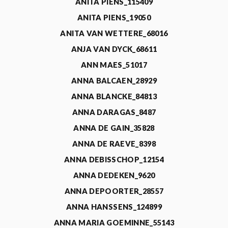
ANITA PIENS_115409
ANITA PIENS_19050
ANITA VAN WETTERE_68016
ANJA VAN DYCK_68611
ANN MAES_51017
ANNA BALCAEN_28929
ANNA BLANCKE_84813
ANNA DARAGAS_8487
ANNA DE GAIN_35828
ANNA DE RAEVE_8398
ANNA DEBISSCHOP_12154
ANNA DEDEKEN_9620
ANNA DEPOORTER_28557
ANNA HANSSENS_124899
ANNA MARIA GOEMINNE_55143