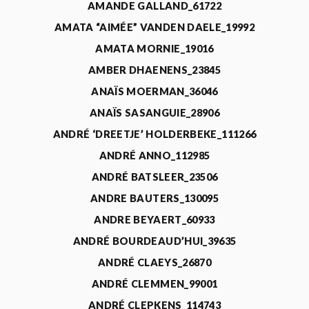
AMANDE GALLAND_61722
AMATA “AIMÉE” VANDEN DAELE_19992
AMATA MORNIE_19016
AMBER DHAENENS_23845
ANAÏS MOERMAN_36046
ANAÏS SASANGUIE_28906
ANDRÉ ‘DREETJE’ HOLDERBEKE_111266
ANDRÉ ANNO_112985
ANDRÉ BATSLEER_23506
ANDRE BAUTERS_130095
ANDRE BEYAERT_60933
ANDRÉ BOURDEAUD’HUI_39635
ANDRÉ CLAEYS_26870
ANDRÉ CLEMMEN_99001
ANDRÉ CLEPKENS_114743