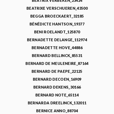
BEATRIX VERBEKEN_23424
BEATRIXE VERSCHUEREN_43500
BEGGA BROECKAERT_32185
BÉNÉDICTE HANTSON_19377
BENI ROELANDT_125870
BERNADETTE DELANGE_112974
BERNADETTE HOVE_44886
BERNARD BELLINCK_85531
BERNARD DE MEULENEIRE_87164
BERNARD DE PAEPE_22125
BERNARD DECOEN_16909
BERNARD DEKENS_30166
BERNARD NOTE_65114
BERNARDA DREELINCK_132011
BERNICE ANNO_88704