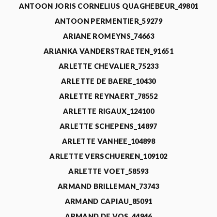
ANTOON JORIS CORNELIUS QUAGHEBEUR_49801
ANTOON PERMENTIER_59279
ARIANE ROMEYNS_74663
ARIANKA VANDERSTRAETEN_91651
ARLETTE CHEVALIER_75233
ARLETTE DE BAERE_10430
ARLETTE REYNAERT_78552
ARLETTE RIGAUX_124100
ARLETTE SCHEPENS_14897
ARLETTE VANHEE_104898
ARLETTE VERSCHUEREN_109102
ARLETTE VOET_58593
ARMAND BRILLEMAN_73743
ARMAND CAPIAU_85091
ARMAND DE VOS_44946