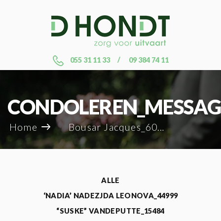
055 31 11 33
09 384 74 11
CONDOLEREN_MESSAG
Home
Bousar Jacques_60528
ALLE
‘NADIA’ NADEZJDA LEONOVA_44999
“SUSKE” VANDEPUTTE_15484