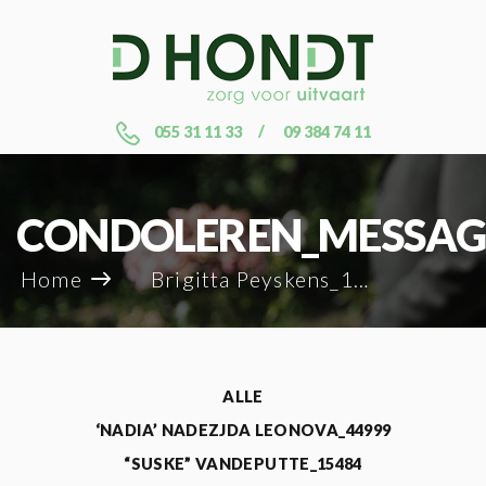
055 31 11 33
09 384 74 11
CONDOLEREN_MESSAG
Home
Brigitta Peyskens_122136
ALLE
‘NADIA’ NADEZJDA LEONOVA_44999
“SUSKE” VANDEPUTTE_15484