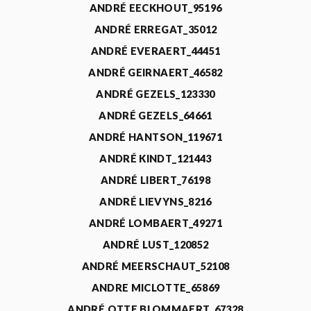
ANDRÉ EECKHOUT_95196
ANDRÉ ERREGAT_35012
ANDRÉ EVERAERT_44451
ANDRÉ GEIRNAERT_46582
ANDRÉ GEZELS_123330
ANDRÉ GEZELS_64661
ANDRÉ HANTSON_119671
ANDRÉ KINDT_121443
ANDRÉ LIBERT_76198
ANDRÉ LIEVYNS_8216
ANDRÉ LOMBAERT_49271
ANDRÉ LUST_120852
ANDRÉ MEERSCHAUT_52108
ANDRE MICLOTTE_65869
ANDRÉ OTTE BLOMMAERT_67328