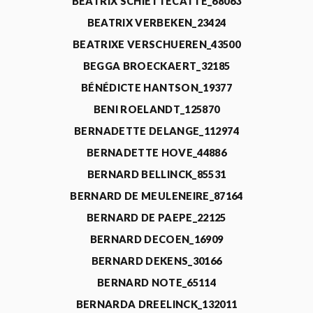
BEATRIX SCHIETTECATTE_68063
BEATRIX VERBEKEN_23424
BEATRIXE VERSCHUEREN_43500
BEGGA BROECKAERT_32185
BÉNÉDICTE HANTSON_19377
BENI ROELANDT_125870
BERNADETTE DELANGE_112974
BERNADETTE HOVE_44886
BERNARD BELLINCK_85531
BERNARD DE MEULENEIRE_87164
BERNARD DE PAEPE_22125
BERNARD DECOEN_16909
BERNARD DEKENS_30166
BERNARD NOTE_65114
BERNARDA DREELINCK_132011