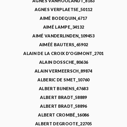
AGNÈS VANHOOLANDT_8163
AGNES VERPLAETSE_50112
AIMÉ BODEQUIN_6717
AIMÉ LAMPE_34132
AIMÉ VANDERLINDEN_109453
AIMÉÉ BAUTERS_65902
ALAIN DE LA CROIX D'OGIMONT_2701
ALAIN DOSSCHE_80636
ALAIN VERMEERSCH_89874
ALBERIC DE SMET_10760
ALBERT BIJNENS_47683
ALBERT BRADT_58889
ALBERT BRADT_58896
ALBERT CROMBÉ_16086
ALBERT DEGROOTE_22705