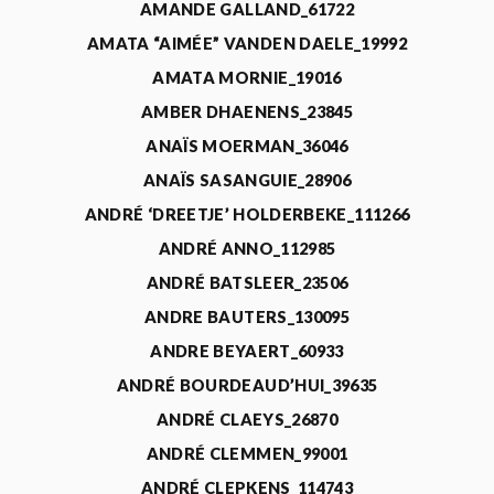
AMANDE GALLAND_61722
AMATA “AIMÉE” VANDEN DAELE_19992
AMATA MORNIE_19016
AMBER DHAENENS_23845
ANAÏS MOERMAN_36046
ANAÏS SASANGUIE_28906
ANDRÉ ‘DREETJE’ HOLDERBEKE_111266
ANDRÉ ANNO_112985
ANDRÉ BATSLEER_23506
ANDRE BAUTERS_130095
ANDRE BEYAERT_60933
ANDRÉ BOURDEAUD’HUI_39635
ANDRÉ CLAEYS_26870
ANDRÉ CLEMMEN_99001
ANDRÉ CLEPKENS_114743