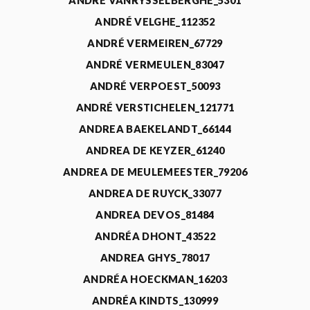
ANDRÉ VANRYSSELBERGHE_5301
ANDRÉ VELGHE_112352
ANDRÉ VERMEIREN_67729
ANDRÉ VERMEULEN_83047
ANDRÉ VERPOEST_50093
ANDRÉ VERSTICHELEN_121771
ANDREA BAEKELANDT_66144
ANDREA DE KEYZER_61240
ANDREA DE MEULEMEESTER_79206
ANDREA DE RUYCK_33077
ANDREA DEVOS_81484
ANDRÉA DHONT_43522
ANDREA GHYS_78017
ANDRÉA HOECKMAN_16203
ANDRÉA KINDTS_130999