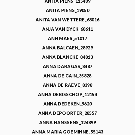
ANITA PIENS_115409
ANITA PIENS_19050
ANITA VAN WETTERE_68016
ANJA VAN DYCK_68611
ANN MAES_51017
ANNA BALCAEN_28929
ANNA BLANCKE_84813
ANNA DARAGAS_8487
ANNA DE GAIN_35828
ANNA DE RAEVE_8398
ANNA DEBISSCHOP_12154
ANNA DEDEKEN_9620
ANNA DEPOORTER_28557
ANNA HANSSENS_124899
ANNA MARIA GOEMINNE_55143