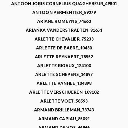
ANTOON JORIS CORNELIUS QUAGHEBEUR_49801
ANTOON PERMENTIER_59279
ARIANE ROMEYNS_74663
ARIANKA VANDERSTRAETEN_91651
ARLETTE CHEVALIER_75233
ARLETTE DE BAERE_10430
ARLETTE REYNAERT_78552
ARLETTE RIGAUX_124100
ARLETTE SCHEPENS_14897
ARLETTE VANHEE_104898
ARLETTE VERSCHUEREN_109102
ARLETTE VOET_58593
ARMAND BRILLEMAN_73743
ARMAND CAPIAU_85091
ARMAND DE VOS_44946