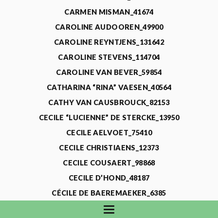
CARMEN MISMAN_41674
CAROLINE AUDOOREN_49900
CAROLINE REYNTJENS_131642
CAROLINE STEVENS_114704
CAROLINE VAN BEVER_59854
CATHARINA “RINA” VAESEN_40564
CATHY VAN CAUSBROUCK_82153
CECILE “LUCIENNE” DE STERCKE_13950
CECILE AELVOET_75410
CECILE CHRISTIAENS_12373
CECILE COUSAERT_98868
CECILE D’HOND_48187
CÉCILE DE BAEREMAEKER_6385
CECILE DE WAELE_4731