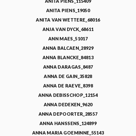
ANITA PIENS_115409
ANITA PIENS_19050
ANITA VAN WETTERE_68016
ANJA VAN DYCK_68611
ANN MAES_51017
ANNA BALCAEN_28929
ANNA BLANCKE_84813
ANNA DARAGAS_8487
ANNA DE GAIN_35828
ANNA DE RAEVE_8398
ANNA DEBISSCHOP_12154
ANNA DEDEKEN_9620
ANNA DEPOORTER_28557
ANNA HANSSENS_124899
ANNA MARIA GOEMINNE_55143