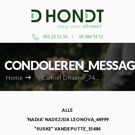
055 31 11 33
09 384 74 11
CONDOLEREN_MESSAG
Home
Camiel Dhaene_74469
ALLE
‘NADIA’ NADEZJDA LEONOVA_44999
“SUSKE” VANDEPUTTE_15484