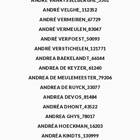
ANDRÉ VANRYSSELBERGHE_5301
ANDRÉ VELGHE_112352
ANDRÉ VERMEIREN_67729
ANDRÉ VERMEULEN_83047
ANDRÉ VERPOEST_50093
ANDRÉ VERSTICHELEN_121771
ANDREA BAEKELANDT_66144
ANDREA DE KEYZER_61240
ANDREA DE MEULEMEESTER_79206
ANDREA DE RUYCK_33077
ANDREA DEVOS_81484
ANDRÉA DHONT_43522
ANDREA GHYS_78017
ANDRÉA HOECKMAN_16203
ANDRÉA KINDTS_130999