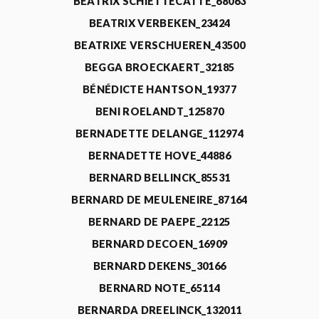
BEATRIX SCHIETTECATTE_68063
BEATRIX VERBEKEN_23424
BEATRIXE VERSCHUEREN_43500
BEGGA BROECKAERT_32185
BÉNÉDICTE HANTSON_19377
BENI ROELANDT_125870
BERNADETTE DELANGE_112974
BERNADETTE HOVE_44886
BERNARD BELLINCK_85531
BERNARD DE MEULENEIRE_87164
BERNARD DE PAEPE_22125
BERNARD DECOEN_16909
BERNARD DEKENS_30166
BERNARD NOTE_65114
BERNARDA DREELINCK_132011