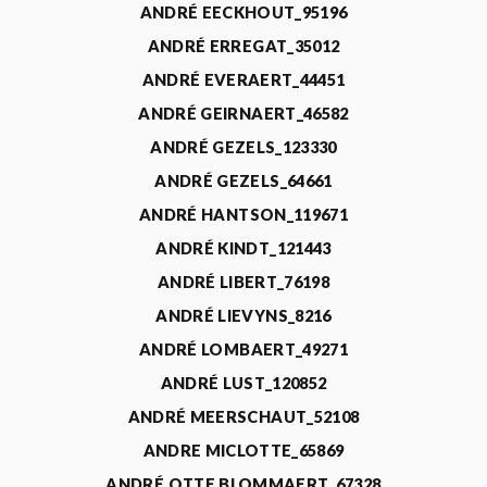
ANDRÉ EECKHOUT_95196
ANDRÉ ERREGAT_35012
ANDRÉ EVERAERT_44451
ANDRÉ GEIRNAERT_46582
ANDRÉ GEZELS_123330
ANDRÉ GEZELS_64661
ANDRÉ HANTSON_119671
ANDRÉ KINDT_121443
ANDRÉ LIBERT_76198
ANDRÉ LIEVYNS_8216
ANDRÉ LOMBAERT_49271
ANDRÉ LUST_120852
ANDRÉ MEERSCHAUT_52108
ANDRE MICLOTTE_65869
ANDRÉ OTTE BLOMMAERT_67328