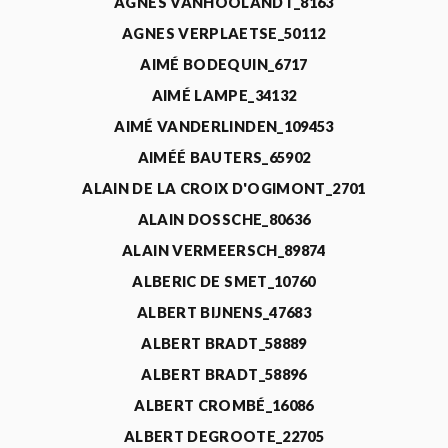
AGNÈS VANHOOLANDT_8163
AGNES VERPLAETSE_50112
AIMÉ BODEQUIN_6717
AIMÉ LAMPE_34132
AIMÉ VANDERLINDEN_109453
AIMÉÉ BAUTERS_65902
ALAIN DE LA CROIX D'OGIMONT_2701
ALAIN DOSSCHE_80636
ALAIN VERMEERSCH_89874
ALBERIC DE SMET_10760
ALBERT BIJNENS_47683
ALBERT BRADT_58889
ALBERT BRADT_58896
ALBERT CROMBÉ_16086
ALBERT DEGROOTE_22705