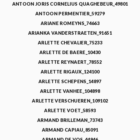
ANTOON JORIS CORNELIUS QUAGHEBEUR_49801
ANTOON PERMENTIER_59279
ARIANE ROMEYNS_74663
ARIANKA VANDERSTRAETEN_91651
ARLETTE CHEVALIER_75233
ARLETTE DE BAERE_10430
ARLETTE REYNAERT_78552
ARLETTE RIGAUX_124100
ARLETTE SCHEPENS_14897
ARLETTE VANHEE_104898
ARLETTE VERSCHUEREN_109102
ARLETTE VOET_58593
ARMAND BRILLEMAN_73743
ARMAND CAPIAU_85091
ARMAND DE VOS_44946