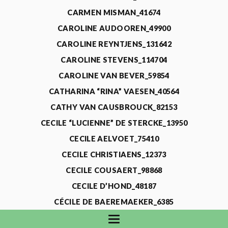
CARMEN MISMAN_41674
CAROLINE AUDOOREN_49900
CAROLINE REYNTJENS_131642
CAROLINE STEVENS_114704
CAROLINE VAN BEVER_59854
CATHARINA “RINA” VAESEN_40564
CATHY VAN CAUSBROUCK_82153
CECILE “LUCIENNE” DE STERCKE_13950
CECILE AELVOET_75410
CECILE CHRISTIAENS_12373
CECILE COUSAERT_98868
CECILE D’HOND_48187
CÉCILE DE BAEREMAEKER_6385
CECILE DE WAELE_4731