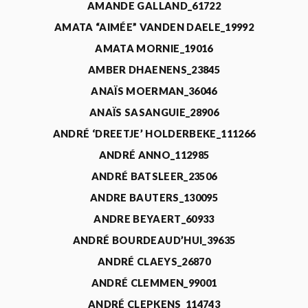
AMANDE GALLAND_61722
AMATA “AIMÉE” VANDEN DAELE_19992
AMATA MORNIE_19016
AMBER DHAENENS_23845
ANAÏS MOERMAN_36046
ANAÏS SASANGUIE_28906
ANDRÉ ‘DREETJE’ HOLDERBEKE_111266
ANDRÉ ANNO_112985
ANDRÉ BATSLEER_23506
ANDRE BAUTERS_130095
ANDRE BEYAERT_60933
ANDRÉ BOURDEAUD’HUI_39635
ANDRÉ CLAEYS_26870
ANDRÉ CLEMMEN_99001
ANDRÉ CLEPKENS_114743