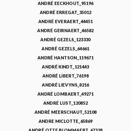
ANDRÉ EECKHOUT_95196
ANDRÉ ERREGAT_35012
ANDRÉ EVERAERT_44451
ANDRÉ GEIRNAERT_46582
ANDRÉ GEZELS_123330
ANDRÉ GEZELS_64661
ANDRÉ HANTSON_119671
ANDRÉ KINDT_121443
ANDRÉ LIBERT_76198
ANDRÉ LIEVYNS_8216
ANDRÉ LOMBAERT_49271
ANDRÉ LUST_120852
ANDRÉ MEERSCHAUT_52108
ANDRE MICLOTTE_65869
ANDRÉ OTTE BLOMMAERT_67328