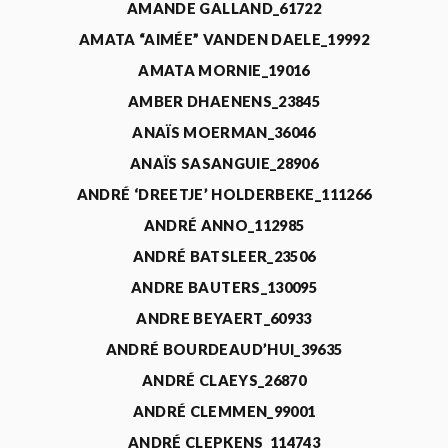
AMANDE GALLAND_61722
AMATA “AIMÉE” VANDEN DAELE_19992
AMATA MORNIE_19016
AMBER DHAENENS_23845
ANAÏS MOERMAN_36046
ANAÏS SASANGUIE_28906
ANDRÉ ‘DREETJE’ HOLDERBEKE_111266
ANDRÉ ANNO_112985
ANDRÉ BATSLEER_23506
ANDRE BAUTERS_130095
ANDRE BEYAERT_60933
ANDRÉ BOURDEAUD’HUI_39635
ANDRÉ CLAEYS_26870
ANDRÉ CLEMMEN_99001
ANDRÉ CLEPKENS_114743