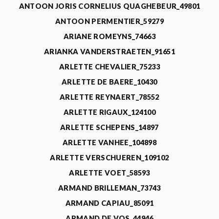
ANTOON JORIS CORNELIUS QUAGHEBEUR_49801
ANTOON PERMENTIER_59279
ARIANE ROMEYNS_74663
ARIANKA VANDERSTRAETEN_91651
ARLETTE CHEVALIER_75233
ARLETTE DE BAERE_10430
ARLETTE REYNAERT_78552
ARLETTE RIGAUX_124100
ARLETTE SCHEPENS_14897
ARLETTE VANHEE_104898
ARLETTE VERSCHUEREN_109102
ARLETTE VOET_58593
ARMAND BRILLEMAN_73743
ARMAND CAPIAU_85091
ARMAND DE VOS_44946