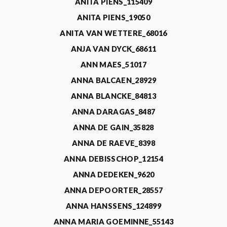
ANITA PIENS_115409
ANITA PIENS_19050
ANITA VAN WETTERE_68016
ANJA VAN DYCK_68611
ANN MAES_51017
ANNA BALCAEN_28929
ANNA BLANCKE_84813
ANNA DARAGAS_8487
ANNA DE GAIN_35828
ANNA DE RAEVE_8398
ANNA DEBISSCHOP_12154
ANNA DEDEKEN_9620
ANNA DEPOORTER_28557
ANNA HANSSENS_124899
ANNA MARIA GOEMINNE_55143