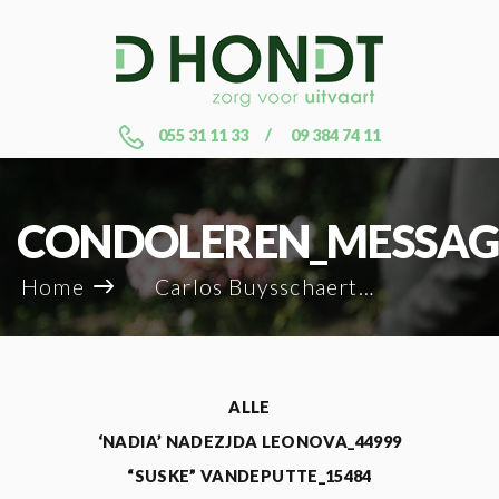
055 31 11 33
09 384 74 11
CONDOLEREN_MESSAG
Home
Carlos Buysschaert_120751
ALLE
‘NADIA’ NADEZJDA LEONOVA_44999
“SUSKE” VANDEPUTTE_15484