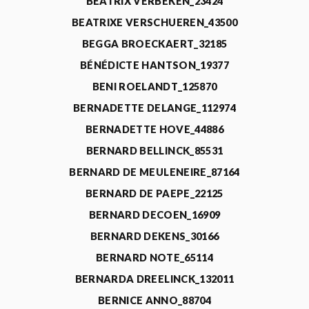
BEATRIX VERBEKEN_23424
BEATRIXE VERSCHUEREN_43500
BEGGA BROECKAERT_32185
BÉNÉDICTE HANTSON_19377
BENI ROELANDT_125870
BERNADETTE DELANGE_112974
BERNADETTE HOVE_44886
BERNARD BELLINCK_85531
BERNARD DE MEULENEIRE_87164
BERNARD DE PAEPE_22125
BERNARD DECOEN_16909
BERNARD DEKENS_30166
BERNARD NOTE_65114
BERNARDA DREELINCK_132011
BERNICE ANNO_88704