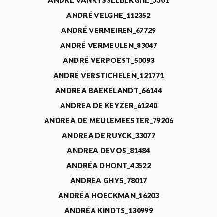
ANDRÉ VANRYSSELBERGHE_5301
ANDRÉ VELGHE_112352
ANDRÉ VERMEIREN_67729
ANDRÉ VERMEULEN_83047
ANDRÉ VERPOEST_50093
ANDRÉ VERSTICHELEN_121771
ANDREA BAEKELANDT_66144
ANDREA DE KEYZER_61240
ANDREA DE MEULEMEESTER_79206
ANDREA DE RUYCK_33077
ANDREA DEVOS_81484
ANDRÉA DHONT_43522
ANDREA GHYS_78017
ANDRÉA HOECKMAN_16203
ANDRÉA KINDTS_130999