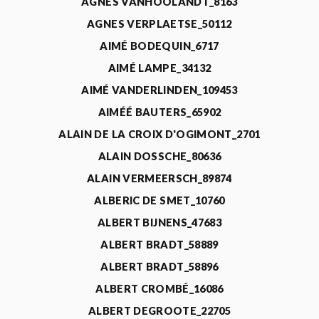
AGNÈS VANHOOLANDT_8163
AGNES VERPLAETSE_50112
AIMÉ BODEQUIN_6717
AIMÉ LAMPE_34132
AIMÉ VANDERLINDEN_109453
AIMÉÉ BAUTERS_65902
ALAIN DE LA CROIX D'OGIMONT_2701
ALAIN DOSSCHE_80636
ALAIN VERMEERSCH_89874
ALBERIC DE SMET_10760
ALBERT BIJNENS_47683
ALBERT BRADT_58889
ALBERT BRADT_58896
ALBERT CROMBÉ_16086
ALBERT DEGROOTE_22705