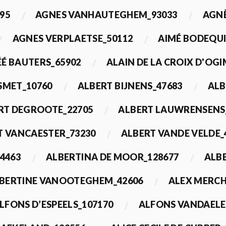
95
AGNES VANHAUTEGHEM_93033
AGN
AGNES VERPLAETSE_50112
AIMÉ BODEQUI
É BAUTERS_65902
ALAIN DE LA CROIX D'OG
 SMET_10760
ALBERT BIJNENS_47683
ALB
RT DEGROOTE_22705
ALBERT LAUWRENSENS
T VANCAESTER_73230
ALBERT VANDE VELDE_
4463
ALBERTINA DE MOOR_128677
ALBE
BERTINE VANOOTEGHEM_42606
ALEX MERCH
LFONS D’ESPEELS_107170
ALFONS VANDAELE