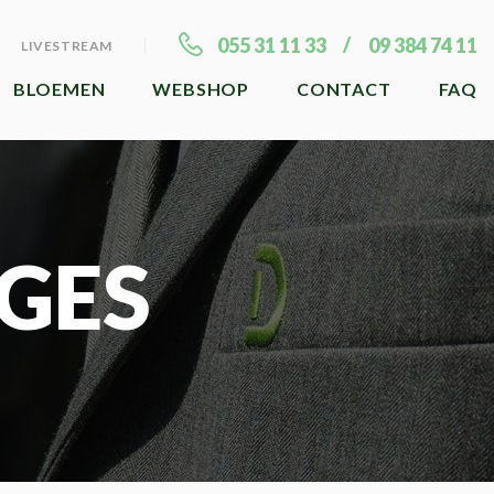
055 31 11 33
09 384 74 11
LIVESTREAM
BLOEMEN
WEBSHOP
CONTACT
FAQ
GES