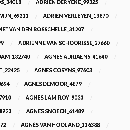
OS_34018
ADRIEN DERYCKE_99325
WIJN_69211
ADRIEN VERLEYEN_13870
NE” VAN DEN BOSSCHELLE_31207
99
ADRIENNE VAN SCHOORISSE_27660
DAM_132740
AGNES ADRIAENS_41640
T_22425
AGNES COSYNS_97603
0694
AGNES DEMOOR_4879
7910
AGNES LAMIROY_9033
8923
AGNES SNOECK_61489
272
AGNÈS VAN HOOLAND_116388