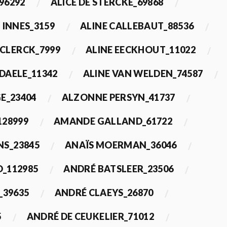
96292
ALICE DE STERCKE_69868
 INNES_3159
ALINE CALLEBAUT_88536
ECLERCK_7999
ALINE EECKHOUT_11022
 DAELE_11342
ALINE VAN WELDEN_74587
E_23404
ALZONNE PERSYN_41737
28999
AMANDE GALLAND_61722
S_23845
ANAÏS MOERMAN_36046
_112985
ANDRÉ BATSLEER_23506
_39635
ANDRÉ CLAEYS_26870
5
ANDRÉ DE CEUKELIER_71012