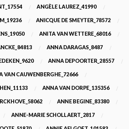
T_17554
ANGÈLE LAUREZ_41990
M_19236
ANICQUE DE SMEYTER_78572
ENS_19050
ANITA VAN WETTERE_68016
NCKE_84813
ANNA DARAGAS_8487
EDEKEN_9620
ANNA DEPOORTER_28557
A VAN CAUWENBERGHE_72666
HEN_11133
ANNA VAN DORPE_135356
ERCKHOVE_58062
ANNE BEGINE_83380
ANNE-MARIE SCHOLLAERT_2817
ROOTE_51870
ANNIE AELGOET_101583