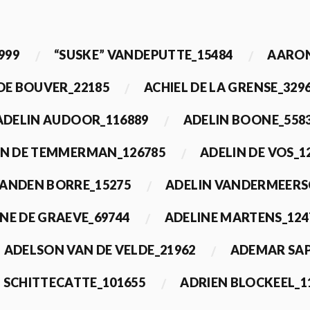
999
“SUSKE” VANDEPUTTE_15484
AARON
 DE BOUVER_22185
ACHIEL DE LA GRENSE_329
ADELIN AUDOOR_116889
ADELIN BOONE_558
IN DE TEMMERMAN_126785
ADELIN DE VOS_1
VANDEN BORRE_15275
ADELIN VANDERMEERS
NE DE GRAEVE_69744
ADELINE MARTENS_124
ADELSON VAN DE VELDE_21962
ADEMAR SAP
 SCHITTECATTE_101655
ADRIEN BLOCKEEL_1