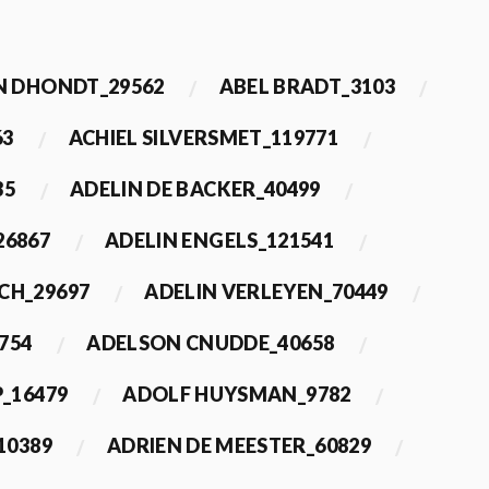
 DHONDT_29562
ABEL BRADT_3103
63
ACHIEL SILVERSMET_119771
35
ADELIN DE BACKER_40499
26867
ADELIN ENGELS_121541
CH_29697
ADELIN VERLEYEN_70449
754
ADELSON CNUDDE_40658
_16479
ADOLF HUYSMAN_9782
10389
ADRIEN DE MEESTER_60829