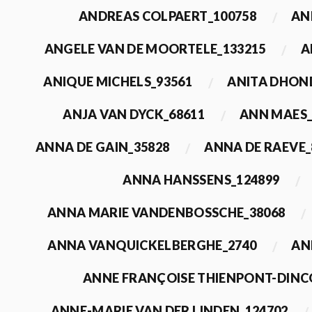
ANDREAS COLPAERT_100758
AN
ANGELE VAN DE MOORTELE_133215
A
ANIQUE MICHELS_93561
ANITA DHON
ANJA VAN DYCK_68611
ANN MAES_
ANNA DE GAIN_35828
ANNA DE RAEVE_
ANNA HANSSENS_124899
ANNA MARIE VANDENBOSSCHE_38068
ANNA VANQUICKELBERGHE_2740
AN
ANNE FRANÇOISE THIENPONT-DINC
ANNE-MARIE VAN DER LINDEN_124702