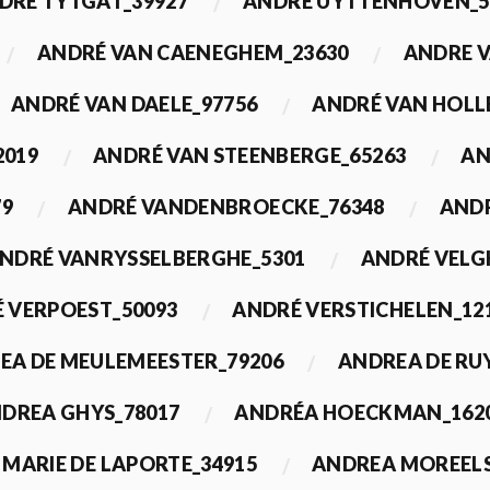
DRÉ TYTGAT_39927
ANDRÉ UYTTENHOVEN_5
ANDRÉ VAN CAENEGHEM_23630
ANDRE 
ANDRÉ VAN DAELE_97756
ANDRÉ VAN HOLL
2019
ANDRÉ VAN STEENBERGE_65263
AN
79
ANDRÉ VANDENBROECKE_76348
ANDR
NDRÉ VANRYSSELBERGHE_5301
ANDRÉ VELG
 VERPOEST_50093
ANDRÉ VERSTICHELEN_12
EA DE MEULEMEESTER_79206
ANDREA DE RU
DREA GHYS_78017
ANDRÉA HOECKMAN_162
MARIE DE LAPORTE_34915
ANDREA MOREELS