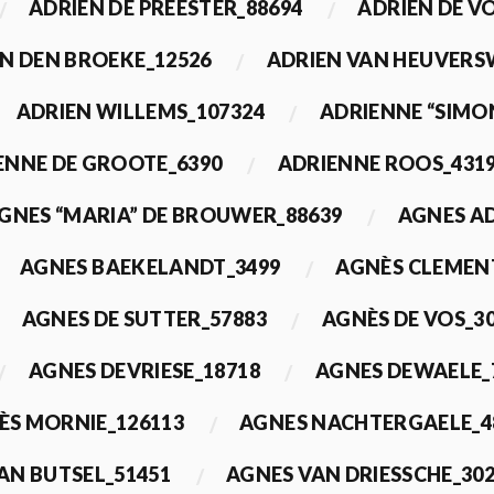
ADRIEN DE PREESTER_88694
ADRIEN DE V
N DEN BROEKE_12526
ADRIEN VAN HEUVERS
ADRIEN WILLEMS_107324
ADRIENNE “SIMO
ENNE DE GROOTE_6390
ADRIENNE ROOS_431
GNES “MARIA” DE BROUWER_88639
AGNES A
AGNES BAEKELANDT_3499
AGNÈS CLEMEN
AGNES DE SUTTER_57883
AGNÈS DE VOS_3
AGNES DEVRIESE_18718
AGNES DEWAELE_
ÈS MORNIE_126113
AGNES NACHTERGAELE_4
AN BUTSEL_51451
AGNES VAN DRIESSCHE_30