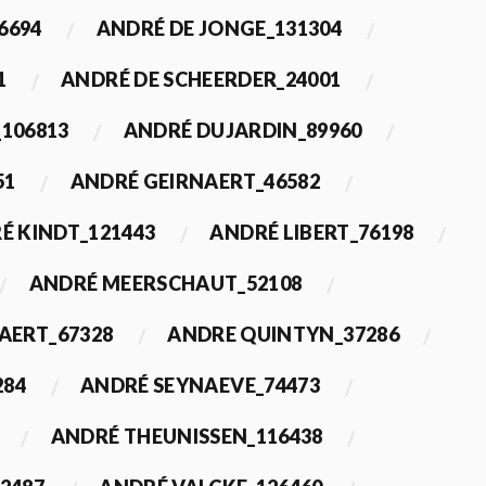
6694
ANDRÉ DE JONGE_131304
1
ANDRÉ DE SCHEERDER_24001
_106813
ANDRÉ DUJARDIN_89960
51
ANDRÉ GEIRNAERT_46582
É KINDT_121443
ANDRÉ LIBERT_76198
ANDRÉ MEERSCHAUT_52108
ERT_67328
ANDRE QUINTYN_37286
284
ANDRÉ SEYNAEVE_74473
ANDRÉ THEUNISSEN_116438