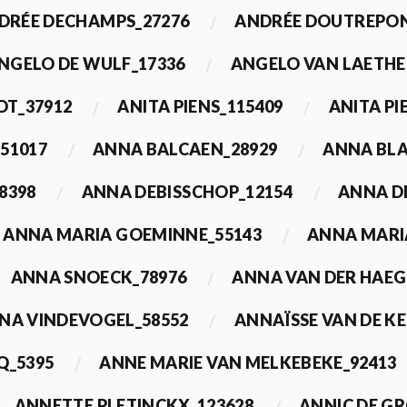
DRÉE DECHAMPS_27276
ANDRÉE DOUTREPON
NGELO DE WULF_17336
ANGELO VAN LAETHE
DT_37912
ANITA PIENS_115409
ANITA PI
51017
ANNA BALCAEN_28929
ANNA BLA
8398
ANNA DEBISSCHOP_12154
ANNA D
ANNA MARIA GOEMINNE_55143
ANNA MARI
ANNA SNOECK_78976
ANNA VAN DER HAEG
NA VINDEVOGEL_58552
ANNAÏSSE VAN DE K
Q_5395
ANNE MARIE VAN MELKEBEKE_92413
ANNETTE PLETINCKX_123628
ANNIC DE G