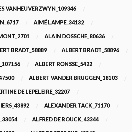
ÈS VANHEUVERZWYN_109346
N_6717
AIMÉ LAMPE_34132
IMONT_2701
ALAIN DOSSCHE_80636
ERT BRADT_58889
ALBERT BRADT_58896
_107156
ALBERT RONSSE_5422
47500
ALBERT VANDER BRUGGEN_18103
RTINE DE LEPELEIRE_32207
IERS_43892
ALEXANDER TACK_71170
_33054
ALFRED DE ROUCK_43344