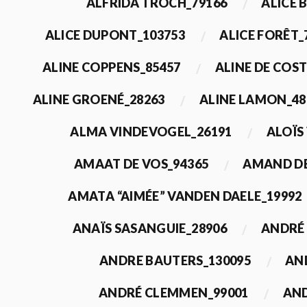
ALFRIDA TROCH_79166
ALICE 
ALICE DUPONT_103753
ALICE FORÊT_
ALINE COPPENS_85457
ALINE DE COST
ALINE GROENÉ_28263
ALINE LAMON_48
ALMA VINDEVOGEL_26191
ALOÏS
AMAAT DE VOS_94365
AMAND DE
AMATA “AIMÉE” VANDEN DAELE_19992
ANAÏS SASANGUIE_28906
ANDRÉ 
ANDRE BAUTERS_130095
AN
ANDRÉ CLEMMEN_99001
AND