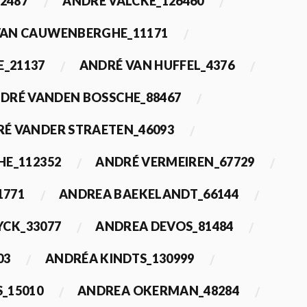
2487
ANDRÉ VALCKE_126460
VAN CAUWENBERGHE_11171
E_21137
ANDRÉ VAN HUFFEL_4376
DRÉ VANDEN BOSSCHE_88467
É VANDER STRAETEN_46093
HE_112352
ANDRÉ VERMEIREN_67729
1771
ANDREA BAEKELANDT_66144
YCK_33077
ANDREA DEVOS_81484
03
ANDRÉA KINDTS_130999
_15010
ANDREA OKERMAN_48284