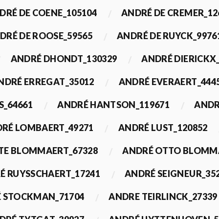
DRÉ DE COENE_105104
ANDRÉ DE CREMER_12
DRÉ DE ROOSE_59565
ANDRÉ DE RUYCK_9976
ANDRÉ DHONDT_130329
ANDRÉ DIERICKX
NDRÉ ERREGAT_35012
ANDRÉ EVERAERT_444
S_64661
ANDRÉ HANTSON_119671
ANDR
RÉ LOMBAERT_49271
ANDRÉ LUST_120852
TE BLOMMAERT_67328
ANDRÉ OTTO BLOMMA
É RUYSSCHAERT_17241
ANDRÉ SEIGNEUR_35
 STOCKMAN_71704
ANDRE TEIRLINCK_27339