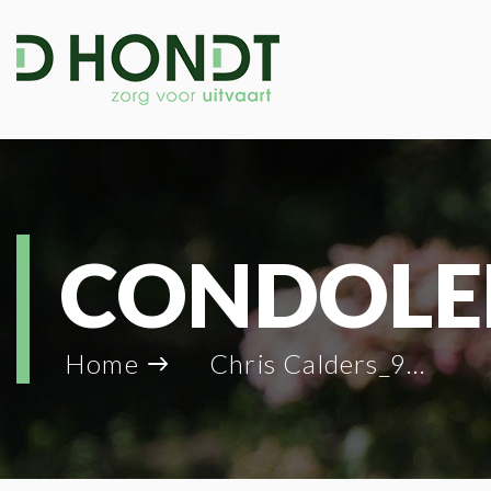
CONDOLE
Home
Chris Calders_96079