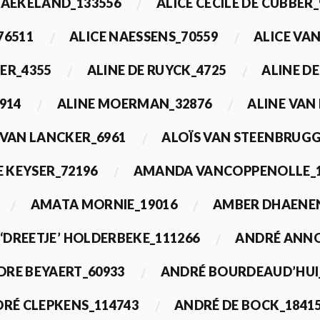
BAEKELAND_133556
ALICE CECILE DE CUBBER_
76511
ALICE NAESSENS_70559
ALICE VAN
ER_4355
ALINE DE RUYCK_4725
ALINE D
914
ALINE MOERMAN_32876
ALINE VAN
 VAN LANCKER_6961
ALOÏS VAN STEENBRUGG
 KEYSER_72196
AMANDA VANCOPPENOLLE_1
AMATA MORNIE_19016
AMBER DHAENEN
‘DREETJE’ HOLDERBEKE_111266
ANDRÉ ANNO
DRE BEYAERT_60933
ANDRÉ BOURDEAUD’HUI
RÉ CLEPKENS_114743
ANDRÉ DE BOCK_1841