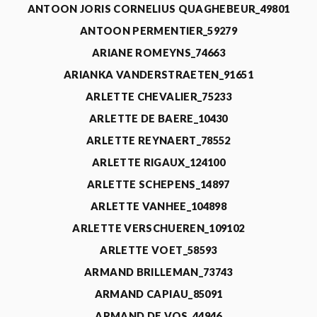
ANTOON JORIS CORNELIUS QUAGHEBEUR_49801
ANTOON PERMENTIER_59279
ARIANE ROMEYNS_74663
ARIANKA VANDERSTRAETEN_91651
ARLETTE CHEVALIER_75233
ARLETTE DE BAERE_10430
ARLETTE REYNAERT_78552
ARLETTE RIGAUX_124100
ARLETTE SCHEPENS_14897
ARLETTE VANHEE_104898
ARLETTE VERSCHUEREN_109102
ARLETTE VOET_58593
ARMAND BRILLEMAN_73743
ARMAND CAPIAU_85091
ARMAND DE VOS_44946