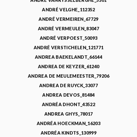
ANDRÉ VANRYSSELBERGHE_5301
ANDRÉ VELGHE_112352
ANDRÉ VERMEIREN_67729
ANDRÉ VERMEULEN_83047
ANDRÉ VERPOEST_50093
ANDRÉ VERSTICHELEN_121771
ANDREA BAEKELANDT_66144
ANDREA DE KEYZER_61240
ANDREA DE MEULEMEESTER_79206
ANDREA DE RUYCK_33077
ANDREA DEVOS_81484
ANDRÉA DHONT_43522
ANDREA GHYS_78017
ANDRÉA HOECKMAN_16203
ANDRÉA KINDTS_130999