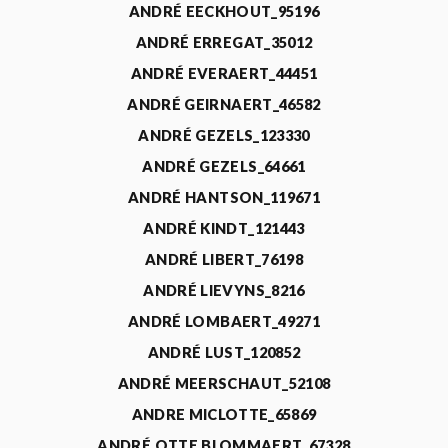
ANDRÉ EECKHOUT_95196
ANDRÉ ERREGAT_35012
ANDRÉ EVERAERT_44451
ANDRÉ GEIRNAERT_46582
ANDRÉ GEZELS_123330
ANDRÉ GEZELS_64661
ANDRÉ HANTSON_119671
ANDRÉ KINDT_121443
ANDRÉ LIBERT_76198
ANDRÉ LIEVYNS_8216
ANDRÉ LOMBAERT_49271
ANDRÉ LUST_120852
ANDRÉ MEERSCHAUT_52108
ANDRE MICLOTTE_65869
ANDRÉ OTTE BLOMMAERT_67328