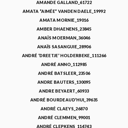
AMANDE GALLAND_61722
AMATA “AIMÉE” VANDEN DAELE_19992
AMATA MORNIE_19016
AMBER DHAENENS_23845
ANAÏS MOERMAN_36046
ANAÏS SASANGUIE_28906
ANDRÉ ‘DREETJE’ HOLDERBEKE_111266
ANDRÉ ANNO_112985
ANDRÉ BATSLEER_23506
ANDRE BAUTERS_130095
ANDRE BEYAERT_60933
ANDRÉ BOURDEAUD’HUI_39635
ANDRÉ CLAEYS_26870
ANDRÉ CLEMMEN_99001
ANDRÉ CLEPKENS_114743