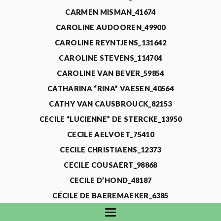
CARMEN MISMAN_41674
CAROLINE AUDOOREN_49900
CAROLINE REYNTJENS_131642
CAROLINE STEVENS_114704
CAROLINE VAN BEVER_59854
CATHARINA “RINA” VAESEN_40564
CATHY VAN CAUSBROUCK_82153
CECILE “LUCIENNE” DE STERCKE_13950
CECILE AELVOET_75410
CECILE CHRISTIAENS_12373
CECILE COUSAERT_98868
CECILE D’HOND_48187
CÉCILE DE BAEREMAEKER_6385
CECILE DE WAELE_4731