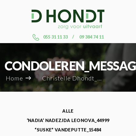
055 31 11 33
09 384 74 11
CONDOLEREN_MESSAG
Home
Christelle Dhondt_45642
ALLE
‘NADIA’ NADEZJDA LEONOVA_44999
“SUSKE” VANDEPUTTE_15484