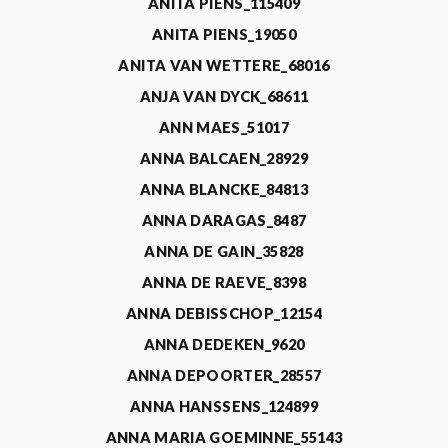
ANITA PIENS_115409
ANITA PIENS_19050
ANITA VAN WETTERE_68016
ANJA VAN DYCK_68611
ANN MAES_51017
ANNA BALCAEN_28929
ANNA BLANCKE_84813
ANNA DARAGAS_8487
ANNA DE GAIN_35828
ANNA DE RAEVE_8398
ANNA DEBISSCHOP_12154
ANNA DEDEKEN_9620
ANNA DEPOORTER_28557
ANNA HANSSENS_124899
ANNA MARIA GOEMINNE_55143