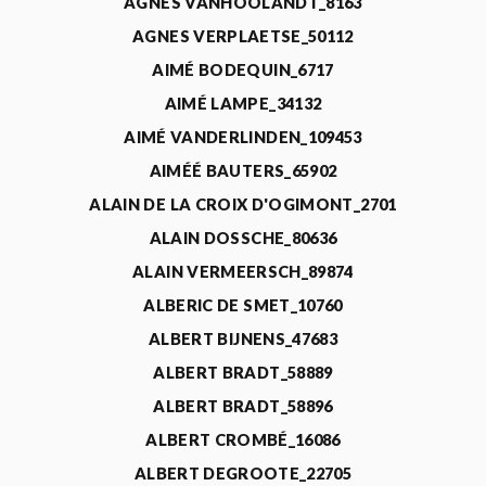
AGNÈS VANHOOLANDT_8163
AGNES VERPLAETSE_50112
AIMÉ BODEQUIN_6717
AIMÉ LAMPE_34132
AIMÉ VANDERLINDEN_109453
AIMÉÉ BAUTERS_65902
ALAIN DE LA CROIX D'OGIMONT_2701
ALAIN DOSSCHE_80636
ALAIN VERMEERSCH_89874
ALBERIC DE SMET_10760
ALBERT BIJNENS_47683
ALBERT BRADT_58889
ALBERT BRADT_58896
ALBERT CROMBÉ_16086
ALBERT DEGROOTE_22705