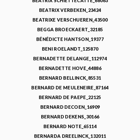
BEATRIX SCHIETTECATTE_68063
BEATRIX VERBEKEN_23424
BEATRIXE VERSCHUEREN_43500
BEGGA BROECKAERT_32185
BÉNÉDICTE HANTSON_19377
BENI ROELANDT_125870
BERNADETTE DELANGE_112974
BERNADETTE HOVE_44886
BERNARD BELLINCK_85531
BERNARD DE MEULENEIRE_87164
BERNARD DE PAEPE_22125
BERNARD DECOEN_16909
BERNARD DEKENS_30166
BERNARD NOTE_65114
BERNARDA DREELINCK_132011