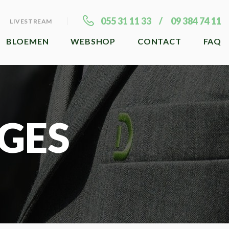
055 31 11 33
09 384 74 11
LIVESTREAM
BLOEMEN
WEBSHOP
CONTACT
FAQ
GES