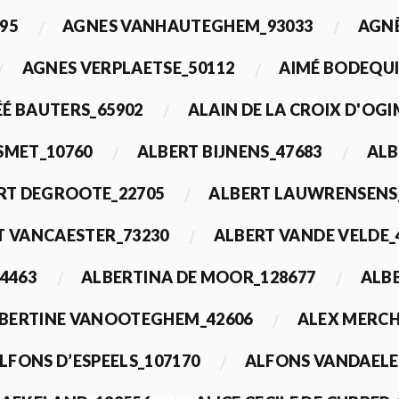
95
AGNES VANHAUTEGHEM_93033
AGN
AGNES VERPLAETSE_50112
AIMÉ BODEQUI
É BAUTERS_65902
ALAIN DE LA CROIX D'OG
 SMET_10760
ALBERT BIJNENS_47683
ALB
RT DEGROOTE_22705
ALBERT LAUWRENSENS
T VANCAESTER_73230
ALBERT VANDE VELDE_
4463
ALBERTINA DE MOOR_128677
ALBE
BERTINE VANOOTEGHEM_42606
ALEX MERCH
LFONS D’ESPEELS_107170
ALFONS VANDAELE