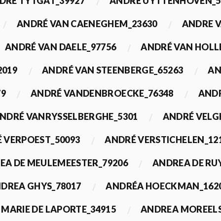
DRÉ TYTGAT_39927
ANDRÉ UYTTENHOVEN_5
ANDRÉ VAN CAENEGHEM_23630
ANDRE 
ANDRÉ VAN DAELE_97756
ANDRÉ VAN HOLL
2019
ANDRÉ VAN STEENBERGE_65263
AN
79
ANDRÉ VANDENBROECKE_76348
ANDR
NDRÉ VANRYSSELBERGHE_5301
ANDRÉ VELG
 VERPOEST_50093
ANDRÉ VERSTICHELEN_12
EA DE MEULEMEESTER_79206
ANDREA DE RU
DREA GHYS_78017
ANDRÉA HOECKMAN_162
MARIE DE LAPORTE_34915
ANDREA MOREELS