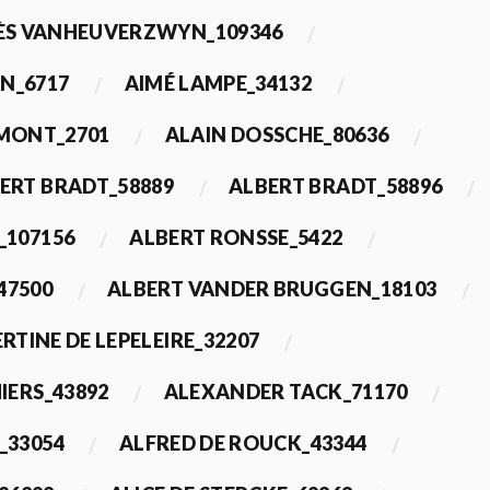
ÈS VANHEUVERZWYN_109346
N_6717
AIMÉ LAMPE_34132
IMONT_2701
ALAIN DOSSCHE_80636
ERT BRADT_58889
ALBERT BRADT_58896
_107156
ALBERT RONSSE_5422
47500
ALBERT VANDER BRUGGEN_18103
RTINE DE LEPELEIRE_32207
IERS_43892
ALEXANDER TACK_71170
_33054
ALFRED DE ROUCK_43344