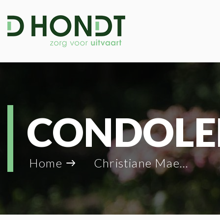
CONDOLE
Home
Christiane Maeyens_19519