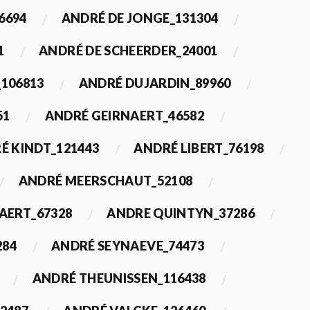
6694
ANDRÉ DE JONGE_131304
1
ANDRÉ DE SCHEERDER_24001
_106813
ANDRÉ DUJARDIN_89960
51
ANDRÉ GEIRNAERT_46582
É KINDT_121443
ANDRÉ LIBERT_76198
ANDRÉ MEERSCHAUT_52108
ERT_67328
ANDRE QUINTYN_37286
284
ANDRÉ SEYNAEVE_74473
ANDRÉ THEUNISSEN_116438