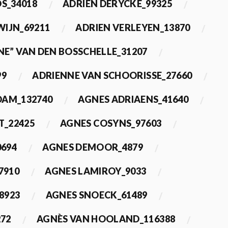
OS_34018
ADRIEN DERYCKE_99325
WIJN_69211
ADRIEN VERLEYEN_13870
NE” VAN DEN BOSSCHELLE_31207
99
ADRIENNE VAN SCHOORISSE_27660
DAM_132740
AGNES ADRIAENS_41640
T_22425
AGNES COSYNS_97603
0694
AGNES DEMOOR_4879
7910
AGNES LAMIROY_9033
8923
AGNES SNOECK_61489
272
AGNÈS VAN HOOLAND_116388