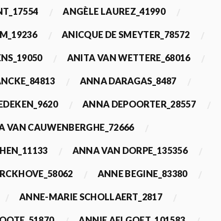
T_17554
ANGÈLE LAUREZ_41990
M_19236
ANICQUE DE SMEYTER_78572
ENS_19050
ANITA VAN WETTERE_68016
NCKE_84813
ANNA DARAGAS_8487
EDEKEN_9620
ANNA DEPOORTER_28557
A VAN CAUWENBERGHE_72666
HEN_11133
ANNA VAN DORPE_135356
ERCKHOVE_58062
ANNE BEGINE_83380
ANNE-MARIE SCHOLLAERT_2817
ROOTE_51870
ANNIE AELGOET_101583