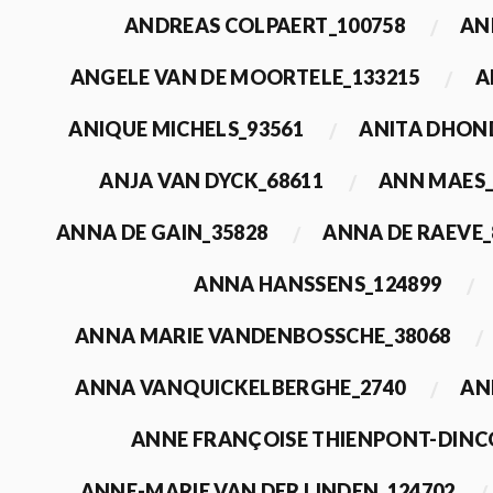
ANDREAS COLPAERT_100758
AN
ANGELE VAN DE MOORTELE_133215
A
ANIQUE MICHELS_93561
ANITA DHON
ANJA VAN DYCK_68611
ANN MAES_
ANNA DE GAIN_35828
ANNA DE RAEVE_
ANNA HANSSENS_124899
ANNA MARIE VANDENBOSSCHE_38068
ANNA VANQUICKELBERGHE_2740
AN
ANNE FRANÇOISE THIENPONT-DINC
ANNE-MARIE VAN DER LINDEN_124702