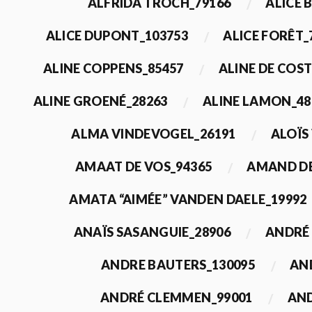
ALFRIDA TROCH_79166
ALICE 
ALICE DUPONT_103753
ALICE FORÊT_
ALINE COPPENS_85457
ALINE DE COST
ALINE GROENÉ_28263
ALINE LAMON_48
ALMA VINDEVOGEL_26191
ALOÏS
AMAAT DE VOS_94365
AMAND DE
AMATA “AIMÉE” VANDEN DAELE_19992
ANAÏS SASANGUIE_28906
ANDRÉ 
ANDRE BAUTERS_130095
AN
ANDRÉ CLEMMEN_99001
AND