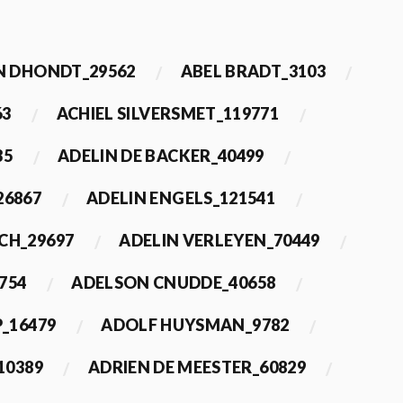
 DHONDT_29562
ABEL BRADT_3103
63
ACHIEL SILVERSMET_119771
35
ADELIN DE BACKER_40499
26867
ADELIN ENGELS_121541
CH_29697
ADELIN VERLEYEN_70449
754
ADELSON CNUDDE_40658
_16479
ADOLF HUYSMAN_9782
10389
ADRIEN DE MEESTER_60829