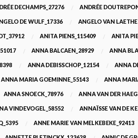
DRÉE DECHAMPS_27276
ANDRÉE DOUTREPON
NGELO DE WULF_17336
ANGELO VAN LAETHE
DT_37912
ANITA PIENS_115409
ANITA PI
51017
ANNA BALCAEN_28929
ANNA BLA
8398
ANNA DEBISSCHOP_12154
ANNA D
ANNA MARIA GOEMINNE_55143
ANNA MARI
ANNA SNOECK_78976
ANNA VAN DER HAEG
NA VINDEVOGEL_58552
ANNAÏSSE VAN DE K
Q_5395
ANNE MARIE VAN MELKEBEKE_92413
ANNETTE PLETINCKX_123628
ANNIC DE G