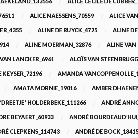
BAEKELAND_133556
ALICE CECILE DE CUBBER_
76511
ALICE NAESSENS_70559
ALICE VAN
ER_4355
ALINE DE RUYCK_4725
ALINE D
914
ALINE MOERMAN_32876
ALINE VAN
 VAN LANCKER_6961
ALOÏS VAN STEENBRUGG
 KEYSER_72196
AMANDA VANCOPPENOLLE_1
AMATA MORNIE_19016
AMBER DHAENEN
‘DREETJE’ HOLDERBEKE_111266
ANDRÉ ANNO
DRE BEYAERT_60933
ANDRÉ BOURDEAUD’HUI
RÉ CLEPKENS_114743
ANDRÉ DE BOCK_1841