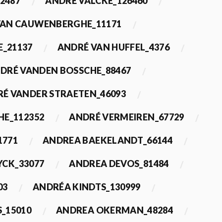
2487
ANDRÉ VALCKE_126460
VAN CAUWENBERGHE_11171
E_21137
ANDRÉ VAN HUFFEL_4376
DRÉ VANDEN BOSSCHE_88467
É VANDER STRAETEN_46093
HE_112352
ANDRÉ VERMEIREN_67729
1771
ANDREA BAEKELANDT_66144
YCK_33077
ANDREA DEVOS_81484
03
ANDRÉA KINDTS_130999
_15010
ANDREA OKERMAN_48284