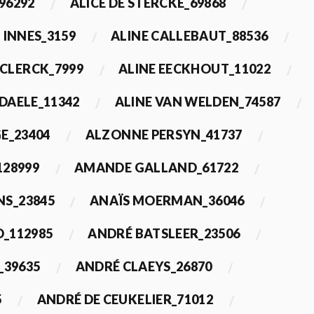
96292
ALICE DE STERCKE_69868
 INNES_3159
ALINE CALLEBAUT_88536
ECLERCK_7999
ALINE EECKHOUT_11022
 DAELE_11342
ALINE VAN WELDEN_74587
E_23404
ALZONNE PERSYN_41737
28999
AMANDE GALLAND_61722
S_23845
ANAÏS MOERMAN_36046
_112985
ANDRÉ BATSLEER_23506
_39635
ANDRÉ CLAEYS_26870
5
ANDRÉ DE CEUKELIER_71012