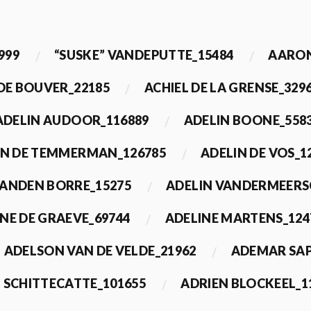
999
“SUSKE” VANDEPUTTE_15484
AARON
 DE BOUVER_22185
ACHIEL DE LA GRENSE_329
ADELIN AUDOOR_116889
ADELIN BOONE_558
IN DE TEMMERMAN_126785
ADELIN DE VOS_1
VANDEN BORRE_15275
ADELIN VANDERMEERS
NE DE GRAEVE_69744
ADELINE MARTENS_124
ADELSON VAN DE VELDE_21962
ADEMAR SAP
 SCHITTECATTE_101655
ADRIEN BLOCKEEL_1