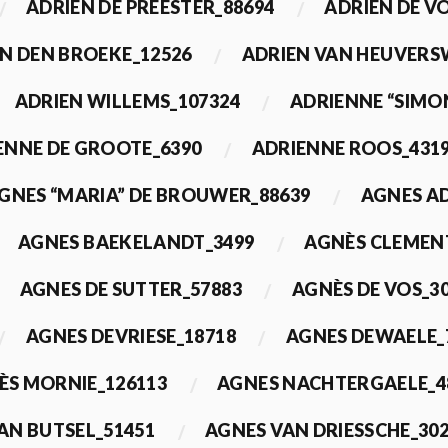
ADRIEN DE PREESTER_88694
ADRIEN DE V
N DEN BROEKE_12526
ADRIEN VAN HEUVERS
ADRIEN WILLEMS_107324
ADRIENNE “SIMO
ENNE DE GROOTE_6390
ADRIENNE ROOS_431
GNES “MARIA” DE BROUWER_88639
AGNES A
AGNES BAEKELANDT_3499
AGNÈS CLEMEN
AGNES DE SUTTER_57883
AGNÈS DE VOS_3
AGNES DEVRIESE_18718
AGNES DEWAELE_
ÈS MORNIE_126113
AGNES NACHTERGAELE_4
AN BUTSEL_51451
AGNES VAN DRIESSCHE_30