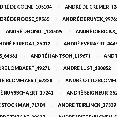
DRÉ DE COENE_105104
ANDRÉ DE CREMER_12
DRÉ DE ROOSE_59565
ANDRÉ DE RUYCK_9976
ANDRÉ DHONDT_130329
ANDRÉ DIERICKX
NDRÉ ERREGAT_35012
ANDRÉ EVERAERT_444
S_64661
ANDRÉ HANTSON_119671
ANDR
RÉ LOMBAERT_49271
ANDRÉ LUST_120852
TE BLOMMAERT_67328
ANDRÉ OTTO BLOMMA
É RUYSSCHAERT_17241
ANDRÉ SEIGNEUR_35
 STOCKMAN_71704
ANDRE TEIRLINCK_27339