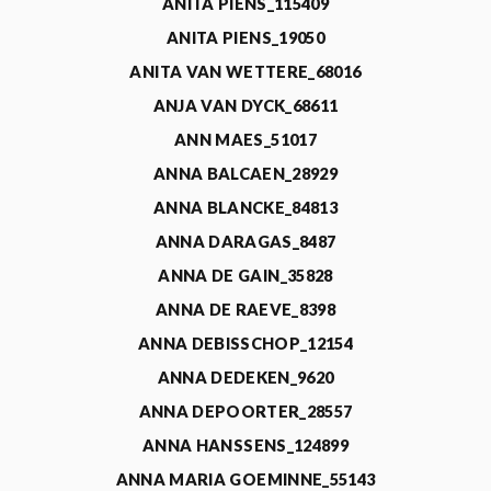
ANITA PIENS_115409
ANITA PIENS_19050
ANITA VAN WETTERE_68016
ANJA VAN DYCK_68611
ANN MAES_51017
ANNA BALCAEN_28929
ANNA BLANCKE_84813
ANNA DARAGAS_8487
ANNA DE GAIN_35828
ANNA DE RAEVE_8398
ANNA DEBISSCHOP_12154
ANNA DEDEKEN_9620
ANNA DEPOORTER_28557
ANNA HANSSENS_124899
ANNA MARIA GOEMINNE_55143