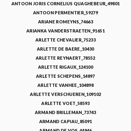
ANTOON JORIS CORNELIUS QUAGHEBEUR_49801
ANTOON PERMENTIER_59279
ARIANE ROMEYNS_74663
ARIANKA VANDERSTRAETEN_91651
ARLETTE CHEVALIER_75233
ARLETTE DE BAERE_10430
ARLETTE REYNAERT_78552
ARLETTE RIGAUX_124100
ARLETTE SCHEPENS_14897
ARLETTE VANHEE_104898
ARLETTE VERSCHUEREN_109102
ARLETTE VOET_58593
ARMAND BRILLEMAN_73743
ARMAND CAPIAU_85091
ARMAND DE VOS_44946