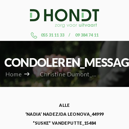
055 31 11 33
09 384 74 11
CONDOLEREN_MESSAG
Home
Christine Dumont_96455
ALLE
‘NADIA’ NADEZJDA LEONOVA_44999
“SUSKE” VANDEPUTTE_15484