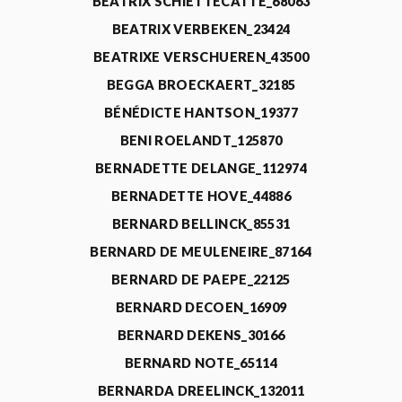
BEATRIX SCHIETTECATTE_68063
BEATRIX VERBEKEN_23424
BEATRIXE VERSCHUEREN_43500
BEGGA BROECKAERT_32185
BÉNÉDICTE HANTSON_19377
BENI ROELANDT_125870
BERNADETTE DELANGE_112974
BERNADETTE HOVE_44886
BERNARD BELLINCK_85531
BERNARD DE MEULENEIRE_87164
BERNARD DE PAEPE_22125
BERNARD DECOEN_16909
BERNARD DEKENS_30166
BERNARD NOTE_65114
BERNARDA DREELINCK_132011