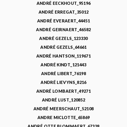
ANDRÉ EECKHOUT_95196
ANDRÉ ERREGAT_35012
ANDRÉ EVERAERT_44451
ANDRÉ GEIRNAERT_46582
ANDRÉ GEZELS_123330
ANDRÉ GEZELS_64661
ANDRÉ HANTSON_119671
ANDRÉ KINDT_121443
ANDRÉ LIBERT_76198
ANDRÉ LIEVYNS_8216
ANDRÉ LOMBAERT_49271
ANDRÉ LUST_120852
ANDRÉ MEERSCHAUT_52108
ANDRE MICLOTTE_65869
ANDRÉ OTTE BLOMMAERT_67328