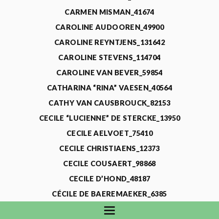
CARMEN MISMAN_41674
CAROLINE AUDOOREN_49900
CAROLINE REYNTJENS_131642
CAROLINE STEVENS_114704
CAROLINE VAN BEVER_59854
CATHARINA “RINA” VAESEN_40564
CATHY VAN CAUSBROUCK_82153
CECILE “LUCIENNE” DE STERCKE_13950
CECILE AELVOET_75410
CECILE CHRISTIAENS_12373
CECILE COUSAERT_98868
CECILE D’HOND_48187
CÉCILE DE BAEREMAEKER_6385
CECILE DE WAELE_4731