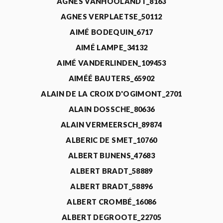
AGNÈS VANHOOLANDT_8163
AGNES VERPLAETSE_50112
AIMÉ BODEQUIN_6717
AIMÉ LAMPE_34132
AIMÉ VANDERLINDEN_109453
AIMÉÉ BAUTERS_65902
ALAIN DE LA CROIX D'OGIMONT_2701
ALAIN DOSSCHE_80636
ALAIN VERMEERSCH_89874
ALBERIC DE SMET_10760
ALBERT BIJNENS_47683
ALBERT BRADT_58889
ALBERT BRADT_58896
ALBERT CROMBÉ_16086
ALBERT DEGROOTE_22705