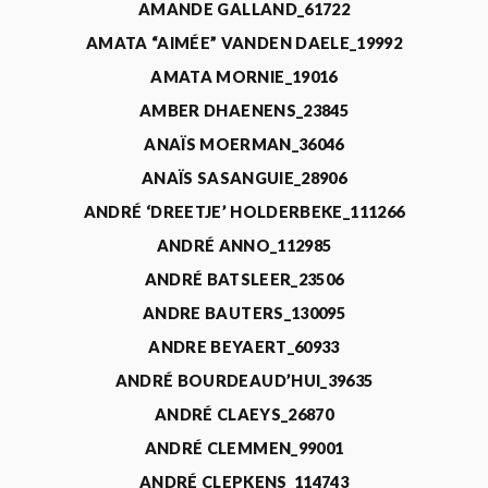
AMANDE GALLAND_61722
AMATA “AIMÉE” VANDEN DAELE_19992
AMATA MORNIE_19016
AMBER DHAENENS_23845
ANAÏS MOERMAN_36046
ANAÏS SASANGUIE_28906
ANDRÉ ‘DREETJE’ HOLDERBEKE_111266
ANDRÉ ANNO_112985
ANDRÉ BATSLEER_23506
ANDRE BAUTERS_130095
ANDRE BEYAERT_60933
ANDRÉ BOURDEAUD’HUI_39635
ANDRÉ CLAEYS_26870
ANDRÉ CLEMMEN_99001
ANDRÉ CLEPKENS_114743