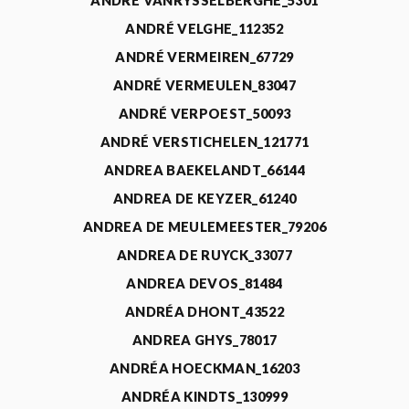
ANDRÉ VANRYSSELBERGHE_5301
ANDRÉ VELGHE_112352
ANDRÉ VERMEIREN_67729
ANDRÉ VERMEULEN_83047
ANDRÉ VERPOEST_50093
ANDRÉ VERSTICHELEN_121771
ANDREA BAEKELANDT_66144
ANDREA DE KEYZER_61240
ANDREA DE MEULEMEESTER_79206
ANDREA DE RUYCK_33077
ANDREA DEVOS_81484
ANDRÉA DHONT_43522
ANDREA GHYS_78017
ANDRÉA HOECKMAN_16203
ANDRÉA KINDTS_130999