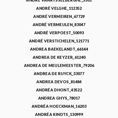
ANDRÉ VANRYSSELBERGHE_5301
ANDRÉ VELGHE_112352
ANDRÉ VERMEIREN_67729
ANDRÉ VERMEULEN_83047
ANDRÉ VERPOEST_50093
ANDRÉ VERSTICHELEN_121771
ANDREA BAEKELANDT_66144
ANDREA DE KEYZER_61240
ANDREA DE MEULEMEESTER_79206
ANDREA DE RUYCK_33077
ANDREA DEVOS_81484
ANDRÉA DHONT_43522
ANDREA GHYS_78017
ANDRÉA HOECKMAN_16203
ANDRÉA KINDTS_130999