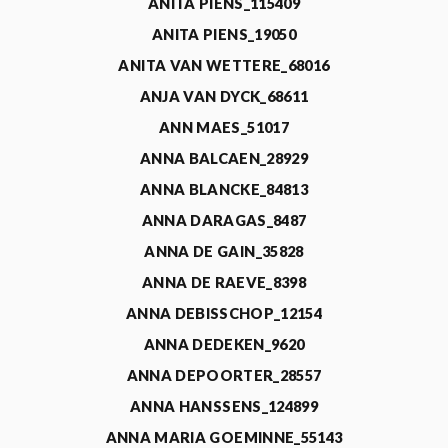
ANITA PIENS_115409
ANITA PIENS_19050
ANITA VAN WETTERE_68016
ANJA VAN DYCK_68611
ANN MAES_51017
ANNA BALCAEN_28929
ANNA BLANCKE_84813
ANNA DARAGAS_8487
ANNA DE GAIN_35828
ANNA DE RAEVE_8398
ANNA DEBISSCHOP_12154
ANNA DEDEKEN_9620
ANNA DEPOORTER_28557
ANNA HANSSENS_124899
ANNA MARIA GOEMINNE_55143