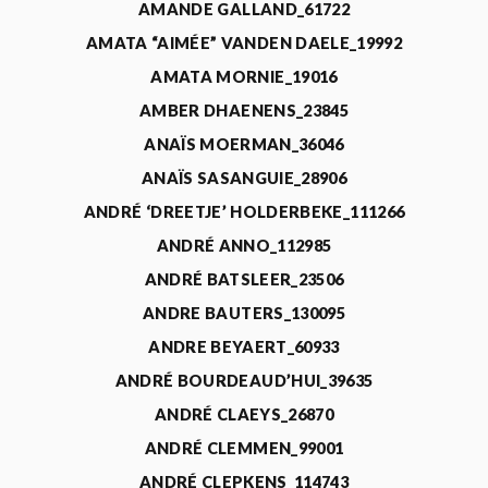
AMANDE GALLAND_61722
AMATA “AIMÉE” VANDEN DAELE_19992
AMATA MORNIE_19016
AMBER DHAENENS_23845
ANAÏS MOERMAN_36046
ANAÏS SASANGUIE_28906
ANDRÉ ‘DREETJE’ HOLDERBEKE_111266
ANDRÉ ANNO_112985
ANDRÉ BATSLEER_23506
ANDRE BAUTERS_130095
ANDRE BEYAERT_60933
ANDRÉ BOURDEAUD’HUI_39635
ANDRÉ CLAEYS_26870
ANDRÉ CLEMMEN_99001
ANDRÉ CLEPKENS_114743