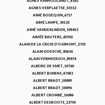
AGNÈS VANHOOLANDT_8163
AGNES VERPLAETSE_50112
AIMÉ BODEQUIN_6717
AIMÉ LAMPE_34132
AIMÉ VANDERLINDEN_109453
AIMÉÉ BAUTERS_65902
ALAIN DE LA CROIX D'OGIMONT_2701
ALAIN DOSSCHE_80636
ALAIN VERMEERSCH_89874
ALBERIC DE SMET_10760
ALBERT BIJNENS_47683
ALBERT BRADT_58889
ALBERT BRADT_58896
ALBERT CROMBÉ_16086
ALBERT DEGROOTE_22705