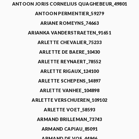
ANTOON JORIS CORNELIUS QUAGHEBEUR_49801
ANTOON PERMENTIER_59279
ARIANE ROMEYNS_74663
ARIANKA VANDERSTRAETEN_91651
ARLETTE CHEVALIER_75233
ARLETTE DE BAERE_10430
ARLETTE REYNAERT_78552
ARLETTE RIGAUX_124100
ARLETTE SCHEPENS_14897
ARLETTE VANHEE_104898
ARLETTE VERSCHUEREN_109102
ARLETTE VOET_58593
ARMAND BRILLEMAN_73743
ARMAND CAPIAU_85091
ARMAND DE VOS_44946