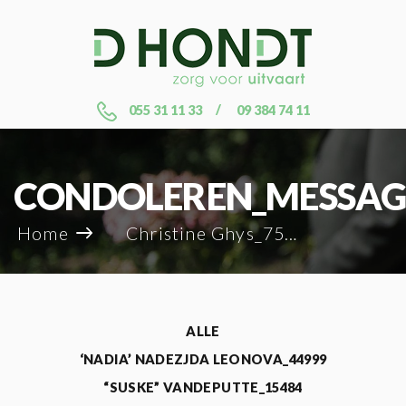
055 31 11 33
09 384 74 11
CONDOLEREN_MESSAG
Home
Christine Ghys_75914
ALLE
‘NADIA’ NADEZJDA LEONOVA_44999
“SUSKE” VANDEPUTTE_15484