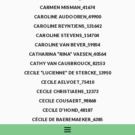
CARMEN MISMAN_41674
CAROLINE AUDOOREN_49900
CAROLINE REYNTJENS_131642
CAROLINE STEVENS_114704
CAROLINE VAN BEVER_59854
CATHARINA “RINA” VAESEN_40564
CATHY VAN CAUSBROUCK_82153
CECILE “LUCIENNE” DE STERCKE_13950
CECILE AELVOET_75410
CECILE CHRISTIAENS_12373
CECILE COUSAERT_98868
CECILE D’HOND_48187
CÉCILE DE BAEREMAEKER_6385
CECILE DE WAELE_4731