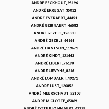
ANDRÉ EECKHOUT_95196
ANDRÉ ERREGAT_35012
ANDRÉ EVERAERT_44451
ANDRÉ GEIRNAERT_46582
ANDRÉ GEZELS_123330
ANDRÉ GEZELS_64661
ANDRÉ HANTSON_119671
ANDRÉ KINDT_121443
ANDRÉ LIBERT_76198
ANDRÉ LIEVYNS_8216
ANDRÉ LOMBAERT_49271
ANDRÉ LUST_120852
ANDRÉ MEERSCHAUT_52108
ANDRE MICLOTTE_65869
ANDRÉ OTTE BLOMMAERT_67328