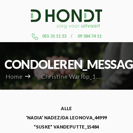
055 31 11 33
09 384 74 11
CONDOLEREN_MESSAG
Home
Christine Warlop_121110
ALLE
‘NADIA’ NADEZJDA LEONOVA_44999
“SUSKE” VANDEPUTTE_15484