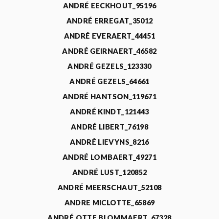
ANDRÉ EECKHOUT_95196
ANDRÉ ERREGAT_35012
ANDRÉ EVERAERT_44451
ANDRÉ GEIRNAERT_46582
ANDRÉ GEZELS_123330
ANDRÉ GEZELS_64661
ANDRÉ HANTSON_119671
ANDRÉ KINDT_121443
ANDRÉ LIBERT_76198
ANDRÉ LIEVYNS_8216
ANDRÉ LOMBAERT_49271
ANDRÉ LUST_120852
ANDRÉ MEERSCHAUT_52108
ANDRE MICLOTTE_65869
ANDRÉ OTTE BLOMMAERT_67328