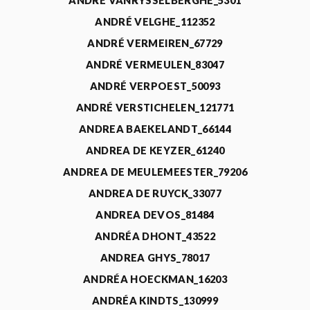
ANDRÉ VANRYSSELBERGHE_5301
ANDRÉ VELGHE_112352
ANDRÉ VERMEIREN_67729
ANDRÉ VERMEULEN_83047
ANDRÉ VERPOEST_50093
ANDRÉ VERSTICHELEN_121771
ANDREA BAEKELANDT_66144
ANDREA DE KEYZER_61240
ANDREA DE MEULEMEESTER_79206
ANDREA DE RUYCK_33077
ANDREA DEVOS_81484
ANDRÉA DHONT_43522
ANDREA GHYS_78017
ANDRÉA HOECKMAN_16203
ANDRÉA KINDTS_130999