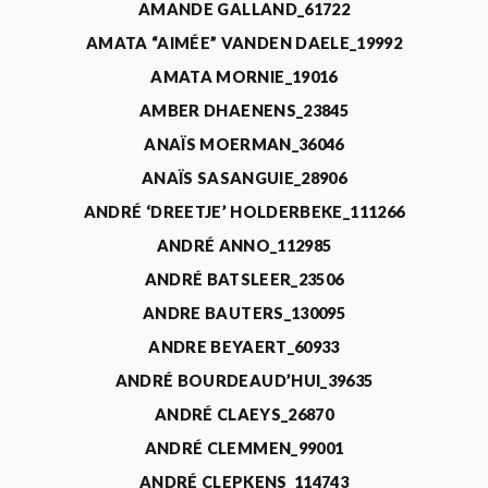
AMANDE GALLAND_61722
AMATA “AIMÉE” VANDEN DAELE_19992
AMATA MORNIE_19016
AMBER DHAENENS_23845
ANAÏS MOERMAN_36046
ANAÏS SASANGUIE_28906
ANDRÉ ‘DREETJE’ HOLDERBEKE_111266
ANDRÉ ANNO_112985
ANDRÉ BATSLEER_23506
ANDRE BAUTERS_130095
ANDRE BEYAERT_60933
ANDRÉ BOURDEAUD’HUI_39635
ANDRÉ CLAEYS_26870
ANDRÉ CLEMMEN_99001
ANDRÉ CLEPKENS_114743