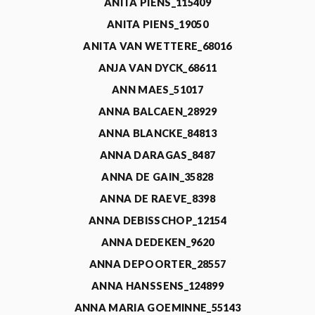
ANITA PIENS_115409
ANITA PIENS_19050
ANITA VAN WETTERE_68016
ANJA VAN DYCK_68611
ANN MAES_51017
ANNA BALCAEN_28929
ANNA BLANCKE_84813
ANNA DARAGAS_8487
ANNA DE GAIN_35828
ANNA DE RAEVE_8398
ANNA DEBISSCHOP_12154
ANNA DEDEKEN_9620
ANNA DEPOORTER_28557
ANNA HANSSENS_124899
ANNA MARIA GOEMINNE_55143