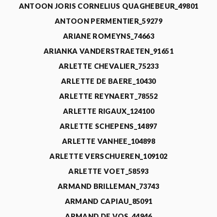
ANTOON JORIS CORNELIUS QUAGHEBEUR_49801
ANTOON PERMENTIER_59279
ARIANE ROMEYNS_74663
ARIANKA VANDERSTRAETEN_91651
ARLETTE CHEVALIER_75233
ARLETTE DE BAERE_10430
ARLETTE REYNAERT_78552
ARLETTE RIGAUX_124100
ARLETTE SCHEPENS_14897
ARLETTE VANHEE_104898
ARLETTE VERSCHUEREN_109102
ARLETTE VOET_58593
ARMAND BRILLEMAN_73743
ARMAND CAPIAU_85091
ARMAND DE VOS_44946