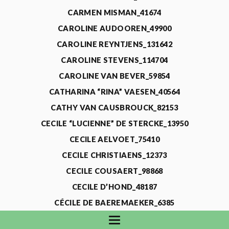
CARMEN MISMAN_41674
CAROLINE AUDOOREN_49900
CAROLINE REYNTJENS_131642
CAROLINE STEVENS_114704
CAROLINE VAN BEVER_59854
CATHARINA “RINA” VAESEN_40564
CATHY VAN CAUSBROUCK_82153
CECILE “LUCIENNE” DE STERCKE_13950
CECILE AELVOET_75410
CECILE CHRISTIAENS_12373
CECILE COUSAERT_98868
CECILE D’HOND_48187
CÉCILE DE BAEREMAEKER_6385
CECILE DE WAELE_4731