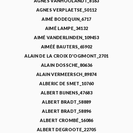
AGNÈS VANHOOLANDT_8163
AGNES VERPLAETSE_50112
AIMÉ BODEQUIN_6717
AIMÉ LAMPE_34132
AIMÉ VANDERLINDEN_109453
AIMÉÉ BAUTERS_65902
ALAIN DE LA CROIX D'OGIMONT_2701
ALAIN DOSSCHE_80636
ALAIN VERMEERSCH_89874
ALBERIC DE SMET_10760
ALBERT BIJNENS_47683
ALBERT BRADT_58889
ALBERT BRADT_58896
ALBERT CROMBÉ_16086
ALBERT DEGROOTE_22705