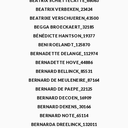
BEATRIX SCHIETTECATTE_68063
BEATRIX VERBEKEN_23424
BEATRIXE VERSCHUEREN_43500
BEGGA BROECKAERT_32185
BÉNÉDICTE HANTSON_19377
BENI ROELANDT_125870
BERNADETTE DELANGE_112974
BERNADETTE HOVE_44886
BERNARD BELLINCK_85531
BERNARD DE MEULENEIRE_87164
BERNARD DE PAEPE_22125
BERNARD DECOEN_16909
BERNARD DEKENS_30166
BERNARD NOTE_65114
BERNARDA DREELINCK_132011