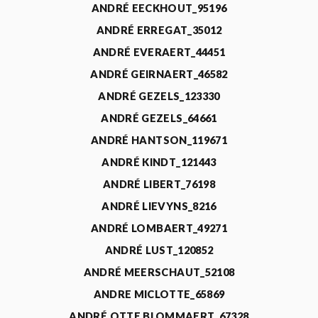
ANDRÉ EECKHOUT_95196
ANDRÉ ERREGAT_35012
ANDRÉ EVERAERT_44451
ANDRÉ GEIRNAERT_46582
ANDRÉ GEZELS_123330
ANDRÉ GEZELS_64661
ANDRÉ HANTSON_119671
ANDRÉ KINDT_121443
ANDRÉ LIBERT_76198
ANDRÉ LIEVYNS_8216
ANDRÉ LOMBAERT_49271
ANDRÉ LUST_120852
ANDRÉ MEERSCHAUT_52108
ANDRE MICLOTTE_65869
ANDRÉ OTTE BLOMMAERT_67328