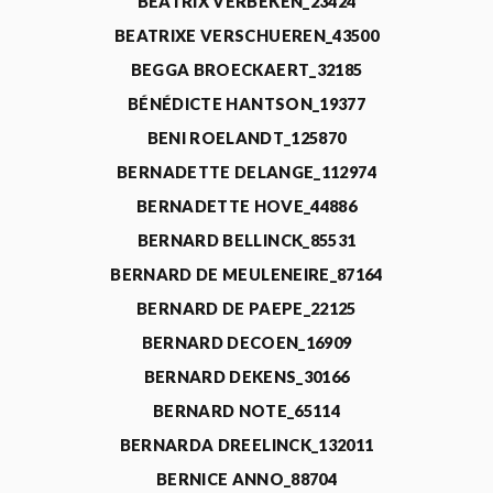
BEATRIX VERBEKEN_23424
BEATRIXE VERSCHUEREN_43500
BEGGA BROECKAERT_32185
BÉNÉDICTE HANTSON_19377
BENI ROELANDT_125870
BERNADETTE DELANGE_112974
BERNADETTE HOVE_44886
BERNARD BELLINCK_85531
BERNARD DE MEULENEIRE_87164
BERNARD DE PAEPE_22125
BERNARD DECOEN_16909
BERNARD DEKENS_30166
BERNARD NOTE_65114
BERNARDA DREELINCK_132011
BERNICE ANNO_88704