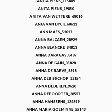
ANITA PIENS_115409
ANITA PIENS_19050
ANITA VAN WETTERE_68016
ANJA VAN DYCK_68611
ANN MAES_51017
ANNA BALCAEN_28929
ANNA BLANCKE_84813
ANNA DARAGAS_8487
ANNA DE GAIN_35828
ANNA DE RAEVE_8398
ANNA DEBISSCHOP_12154
ANNA DEDEKEN_9620
ANNA DEPOORTER_28557
ANNA HANSSENS_124899
ANNA MARIA GOEMINNE_55143