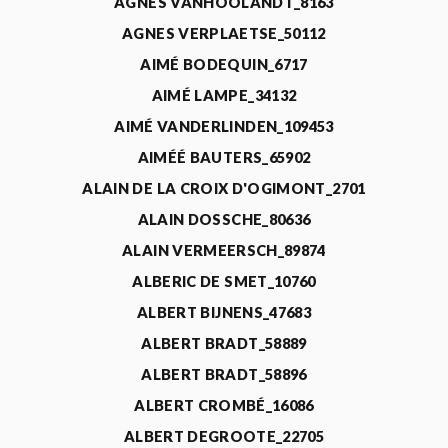
AGNÈS VANHOOLANDT_8163
AGNES VERPLAETSE_50112
AIMÉ BODEQUIN_6717
AIMÉ LAMPE_34132
AIMÉ VANDERLINDEN_109453
AIMÉÉ BAUTERS_65902
ALAIN DE LA CROIX D'OGIMONT_2701
ALAIN DOSSCHE_80636
ALAIN VERMEERSCH_89874
ALBERIC DE SMET_10760
ALBERT BIJNENS_47683
ALBERT BRADT_58889
ALBERT BRADT_58896
ALBERT CROMBÉ_16086
ALBERT DEGROOTE_22705