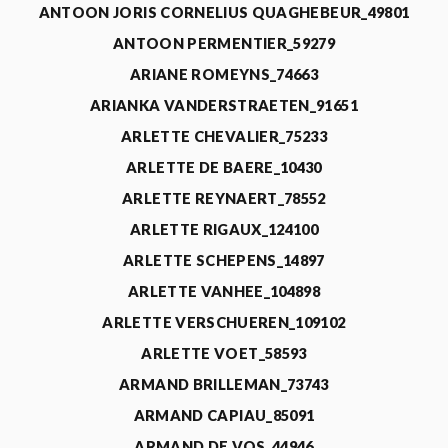
ANTOON JORIS CORNELIUS QUAGHEBEUR_49801
ANTOON PERMENTIER_59279
ARIANE ROMEYNS_74663
ARIANKA VANDERSTRAETEN_91651
ARLETTE CHEVALIER_75233
ARLETTE DE BAERE_10430
ARLETTE REYNAERT_78552
ARLETTE RIGAUX_124100
ARLETTE SCHEPENS_14897
ARLETTE VANHEE_104898
ARLETTE VERSCHUEREN_109102
ARLETTE VOET_58593
ARMAND BRILLEMAN_73743
ARMAND CAPIAU_85091
ARMAND DE VOS_44946