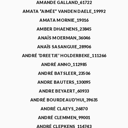
AMANDE GALLAND_61722
AMATA “AIMÉE” VANDEN DAELE_19992
AMATA MORNIE_19016
AMBER DHAENENS_23845
ANAÏS MOERMAN_36046
ANAÏS SASANGUIE_28906
ANDRÉ ‘DREETJE’ HOLDERBEKE_111266
ANDRÉ ANNO_112985
ANDRÉ BATSLEER_23506
ANDRE BAUTERS_130095
ANDRE BEYAERT_60933
ANDRÉ BOURDEAUD’HUI_39635
ANDRÉ CLAEYS_26870
ANDRÉ CLEMMEN_99001
ANDRÉ CLEPKENS_114743