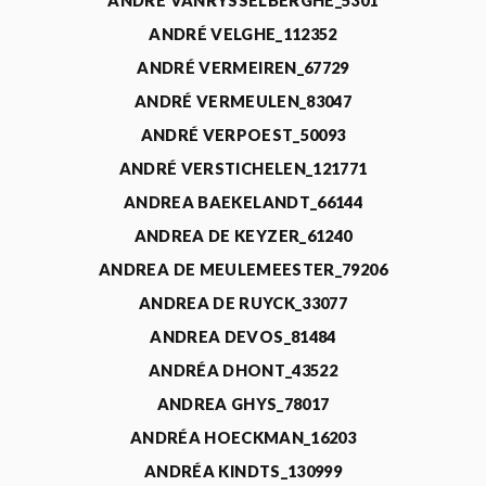
ANDRÉ VANRYSSELBERGHE_5301
ANDRÉ VELGHE_112352
ANDRÉ VERMEIREN_67729
ANDRÉ VERMEULEN_83047
ANDRÉ VERPOEST_50093
ANDRÉ VERSTICHELEN_121771
ANDREA BAEKELANDT_66144
ANDREA DE KEYZER_61240
ANDREA DE MEULEMEESTER_79206
ANDREA DE RUYCK_33077
ANDREA DEVOS_81484
ANDRÉA DHONT_43522
ANDREA GHYS_78017
ANDRÉA HOECKMAN_16203
ANDRÉA KINDTS_130999