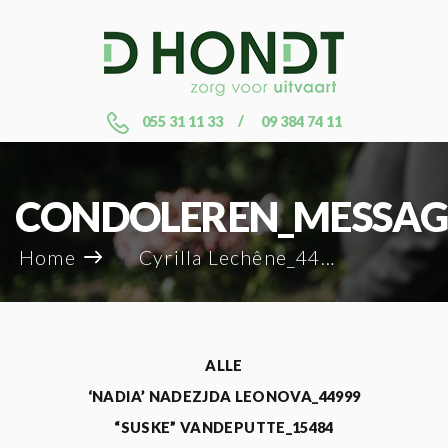
055 31 11 33
09 384 74 11
CONDOLEREN_MESSAG
Home
Cyrilla Lechêne_44928
ALLE
‘NADIA’ NADEZJDA LEONOVA_44999
“SUSKE” VANDEPUTTE_15484