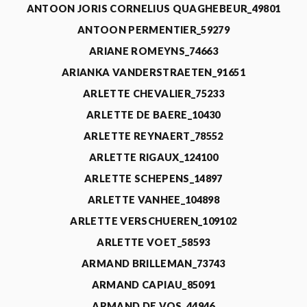
ANTOON JORIS CORNELIUS QUAGHEBEUR_49801
ANTOON PERMENTIER_59279
ARIANE ROMEYNS_74663
ARIANKA VANDERSTRAETEN_91651
ARLETTE CHEVALIER_75233
ARLETTE DE BAERE_10430
ARLETTE REYNAERT_78552
ARLETTE RIGAUX_124100
ARLETTE SCHEPENS_14897
ARLETTE VANHEE_104898
ARLETTE VERSCHUEREN_109102
ARLETTE VOET_58593
ARMAND BRILLEMAN_73743
ARMAND CAPIAU_85091
ARMAND DE VOS_44946