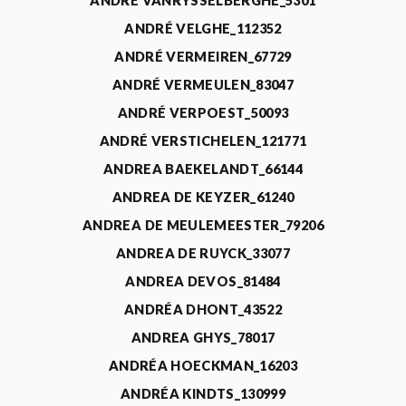
ANDRÉ VANRYSSELBERGHE_5301
ANDRÉ VELGHE_112352
ANDRÉ VERMEIREN_67729
ANDRÉ VERMEULEN_83047
ANDRÉ VERPOEST_50093
ANDRÉ VERSTICHELEN_121771
ANDREA BAEKELANDT_66144
ANDREA DE KEYZER_61240
ANDREA DE MEULEMEESTER_79206
ANDREA DE RUYCK_33077
ANDREA DEVOS_81484
ANDRÉA DHONT_43522
ANDREA GHYS_78017
ANDRÉA HOECKMAN_16203
ANDRÉA KINDTS_130999