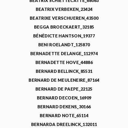
BEATRIX SCHIETTECATTE_68063
BEATRIX VERBEKEN_23424
BEATRIXE VERSCHUEREN_43500
BEGGA BROECKAERT_32185
BÉNÉDICTE HANTSON_19377
BENI ROELANDT_125870
BERNADETTE DELANGE_112974
BERNADETTE HOVE_44886
BERNARD BELLINCK_85531
BERNARD DE MEULENEIRE_87164
BERNARD DE PAEPE_22125
BERNARD DECOEN_16909
BERNARD DEKENS_30166
BERNARD NOTE_65114
BERNARDA DREELINCK_132011