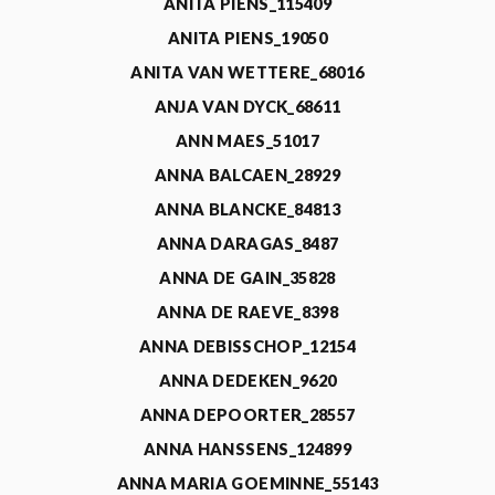
ANITA PIENS_115409
ANITA PIENS_19050
ANITA VAN WETTERE_68016
ANJA VAN DYCK_68611
ANN MAES_51017
ANNA BALCAEN_28929
ANNA BLANCKE_84813
ANNA DARAGAS_8487
ANNA DE GAIN_35828
ANNA DE RAEVE_8398
ANNA DEBISSCHOP_12154
ANNA DEDEKEN_9620
ANNA DEPOORTER_28557
ANNA HANSSENS_124899
ANNA MARIA GOEMINNE_55143