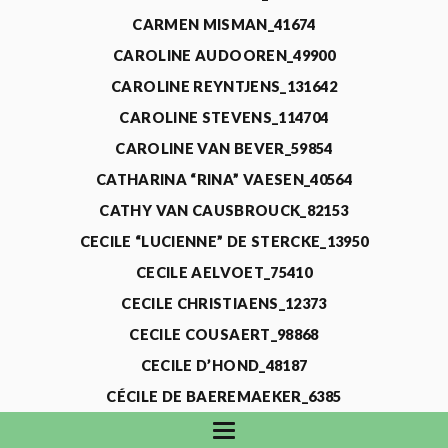
CARMEN MISMAN_41674
CAROLINE AUDOOREN_49900
CAROLINE REYNTJENS_131642
CAROLINE STEVENS_114704
CAROLINE VAN BEVER_59854
CATHARINA “RINA” VAESEN_40564
CATHY VAN CAUSBROUCK_82153
CECILE “LUCIENNE” DE STERCKE_13950
CECILE AELVOET_75410
CECILE CHRISTIAENS_12373
CECILE COUSAERT_98868
CECILE D’HOND_48187
CÉCILE DE BAEREMAEKER_6385
CECILE DE WAELE_4731