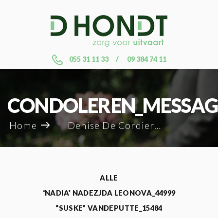
055 31 11 33
09 384 74 11
CONDOLEREN_MESSAG
Home
Denise De Cordier_119910
ALLE
‘NADIA’ NADEZJDA LEONOVA_44999
“SUSKE” VANDEPUTTE_15484