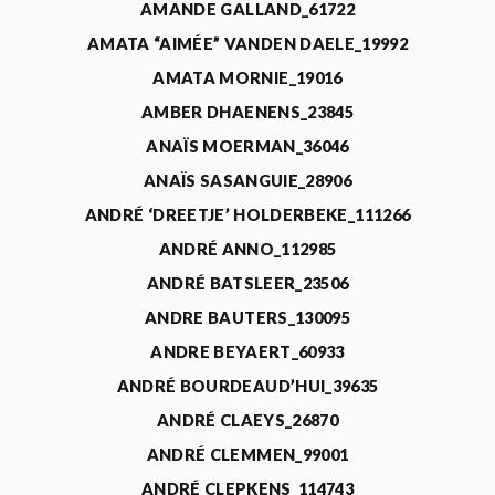
AMANDE GALLAND_61722
AMATA “AIMÉE” VANDEN DAELE_19992
AMATA MORNIE_19016
AMBER DHAENENS_23845
ANAÏS MOERMAN_36046
ANAÏS SASANGUIE_28906
ANDRÉ ‘DREETJE’ HOLDERBEKE_111266
ANDRÉ ANNO_112985
ANDRÉ BATSLEER_23506
ANDRE BAUTERS_130095
ANDRE BEYAERT_60933
ANDRÉ BOURDEAUD’HUI_39635
ANDRÉ CLAEYS_26870
ANDRÉ CLEMMEN_99001
ANDRÉ CLEPKENS_114743