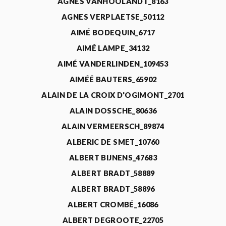
AGNÈS VANHOOLANDT_8163
AGNES VERPLAETSE_50112
AIMÉ BODEQUIN_6717
AIMÉ LAMPE_34132
AIMÉ VANDERLINDEN_109453
AIMÉÉ BAUTERS_65902
ALAIN DE LA CROIX D'OGIMONT_2701
ALAIN DOSSCHE_80636
ALAIN VERMEERSCH_89874
ALBERIC DE SMET_10760
ALBERT BIJNENS_47683
ALBERT BRADT_58889
ALBERT BRADT_58896
ALBERT CROMBÉ_16086
ALBERT DEGROOTE_22705