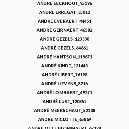
ANDRÉ EECKHOUT_95196
ANDRÉ ERREGAT_35012
ANDRÉ EVERAERT_44451
ANDRÉ GEIRNAERT_46582
ANDRÉ GEZELS_123330
ANDRÉ GEZELS_64661
ANDRÉ HANTSON_119671
ANDRÉ KINDT_121443
ANDRÉ LIBERT_76198
ANDRÉ LIEVYNS_8216
ANDRÉ LOMBAERT_49271
ANDRÉ LUST_120852
ANDRÉ MEERSCHAUT_52108
ANDRE MICLOTTE_65869
ANDRÉ OTTE BLOMMAERT_67328