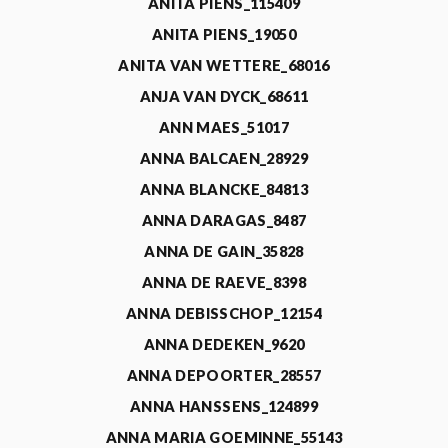
ANITA PIENS_115409
ANITA PIENS_19050
ANITA VAN WETTERE_68016
ANJA VAN DYCK_68611
ANN MAES_51017
ANNA BALCAEN_28929
ANNA BLANCKE_84813
ANNA DARAGAS_8487
ANNA DE GAIN_35828
ANNA DE RAEVE_8398
ANNA DEBISSCHOP_12154
ANNA DEDEKEN_9620
ANNA DEPOORTER_28557
ANNA HANSSENS_124899
ANNA MARIA GOEMINNE_55143