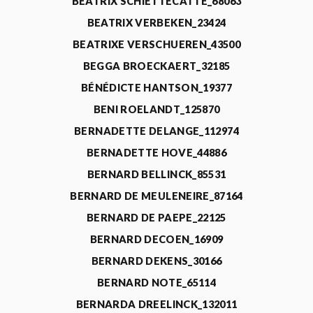
BEATRIX SCHIETTECATTE_68063
BEATRIX VERBEKEN_23424
BEATRIXE VERSCHUEREN_43500
BEGGA BROECKAERT_32185
BÉNÉDICTE HANTSON_19377
BENI ROELANDT_125870
BERNADETTE DELANGE_112974
BERNADETTE HOVE_44886
BERNARD BELLINCK_85531
BERNARD DE MEULENEIRE_87164
BERNARD DE PAEPE_22125
BERNARD DECOEN_16909
BERNARD DEKENS_30166
BERNARD NOTE_65114
BERNARDA DREELINCK_132011