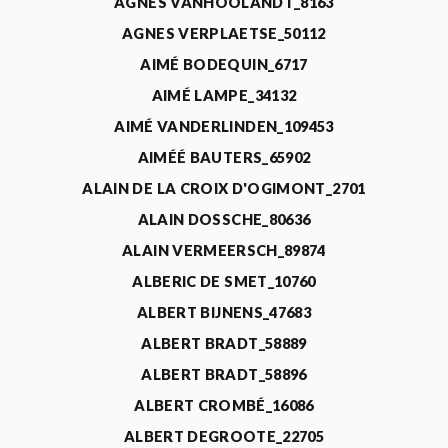
AGNÈS VANHOOLANDT_8163
AGNES VERPLAETSE_50112
AIMÉ BODEQUIN_6717
AIMÉ LAMPE_34132
AIMÉ VANDERLINDEN_109453
AIMÉÉ BAUTERS_65902
ALAIN DE LA CROIX D'OGIMONT_2701
ALAIN DOSSCHE_80636
ALAIN VERMEERSCH_89874
ALBERIC DE SMET_10760
ALBERT BIJNENS_47683
ALBERT BRADT_58889
ALBERT BRADT_58896
ALBERT CROMBÉ_16086
ALBERT DEGROOTE_22705