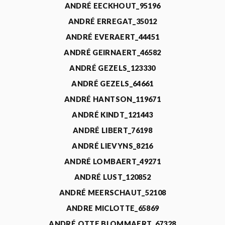
ANDRÉ EECKHOUT_95196
ANDRÉ ERREGAT_35012
ANDRÉ EVERAERT_44451
ANDRÉ GEIRNAERT_46582
ANDRÉ GEZELS_123330
ANDRÉ GEZELS_64661
ANDRÉ HANTSON_119671
ANDRÉ KINDT_121443
ANDRÉ LIBERT_76198
ANDRÉ LIEVYNS_8216
ANDRÉ LOMBAERT_49271
ANDRÉ LUST_120852
ANDRÉ MEERSCHAUT_52108
ANDRE MICLOTTE_65869
ANDRÉ OTTE BLOMMAERT_67328