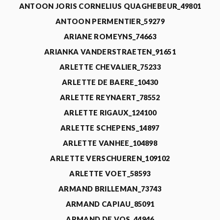
ANTOON JORIS CORNELIUS QUAGHEBEUR_49801
ANTOON PERMENTIER_59279
ARIANE ROMEYNS_74663
ARIANKA VANDERSTRAETEN_91651
ARLETTE CHEVALIER_75233
ARLETTE DE BAERE_10430
ARLETTE REYNAERT_78552
ARLETTE RIGAUX_124100
ARLETTE SCHEPENS_14897
ARLETTE VANHEE_104898
ARLETTE VERSCHUEREN_109102
ARLETTE VOET_58593
ARMAND BRILLEMAN_73743
ARMAND CAPIAU_85091
ARMAND DE VOS_44946