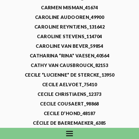
CARMEN MISMAN_41674
CAROLINE AUDOOREN_49900
CAROLINE REYNTJENS_131642
CAROLINE STEVENS_114704
CAROLINE VAN BEVER_59854
CATHARINA “RINA” VAESEN_40564
CATHY VAN CAUSBROUCK_82153
CECILE “LUCIENNE” DE STERCKE_13950
CECILE AELVOET_75410
CECILE CHRISTIAENS_12373
CECILE COUSAERT_98868
CECILE D’HOND_48187
CÉCILE DE BAEREMAEKER_6385
CECILE DE WAELE_4731