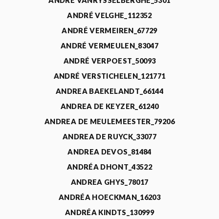
ANDRÉ VANRYSSELBERGHE_5301
ANDRÉ VELGHE_112352
ANDRÉ VERMEIREN_67729
ANDRÉ VERMEULEN_83047
ANDRÉ VERPOEST_50093
ANDRÉ VERSTICHELEN_121771
ANDREA BAEKELANDT_66144
ANDREA DE KEYZER_61240
ANDREA DE MEULEMEESTER_79206
ANDREA DE RUYCK_33077
ANDREA DEVOS_81484
ANDRÉA DHONT_43522
ANDREA GHYS_78017
ANDRÉA HOECKMAN_16203
ANDRÉA KINDTS_130999