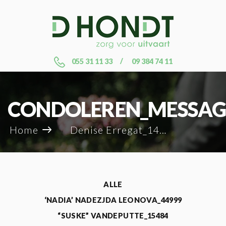
055 31 11 33
09 384 74 11
CONDOLEREN_MESSAG
Home
Denise Erregat_14255
ALLE
‘NADIA’ NADEZJDA LEONOVA_44999
“SUSKE” VANDEPUTTE_15484