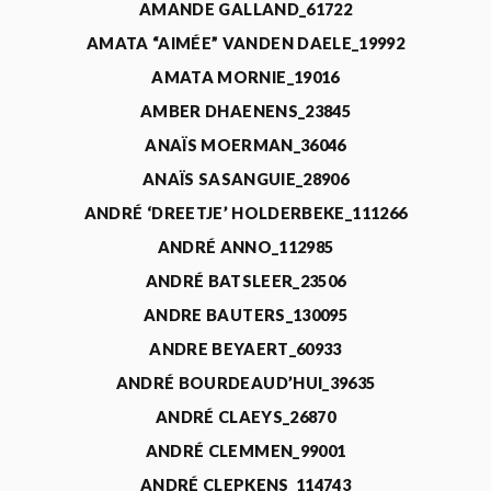
AMANDE GALLAND_61722
AMATA “AIMÉE” VANDEN DAELE_19992
AMATA MORNIE_19016
AMBER DHAENENS_23845
ANAÏS MOERMAN_36046
ANAÏS SASANGUIE_28906
ANDRÉ ‘DREETJE’ HOLDERBEKE_111266
ANDRÉ ANNO_112985
ANDRÉ BATSLEER_23506
ANDRE BAUTERS_130095
ANDRE BEYAERT_60933
ANDRÉ BOURDEAUD’HUI_39635
ANDRÉ CLAEYS_26870
ANDRÉ CLEMMEN_99001
ANDRÉ CLEPKENS_114743