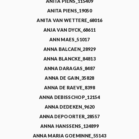
ANITA PIENS_115409
ANITA PIENS_19050
ANITA VAN WETTERE_68016
ANJA VAN DYCK_68611
ANN MAES_51017
ANNA BALCAEN_28929
ANNA BLANCKE_84813
ANNA DARAGAS_8487
ANNA DE GAIN_35828
ANNA DE RAEVE_8398
ANNA DEBISSCHOP_12154
ANNA DEDEKEN_9620
ANNA DEPOORTER_28557
ANNA HANSSENS_124899
ANNA MARIA GOEMINNE_55143