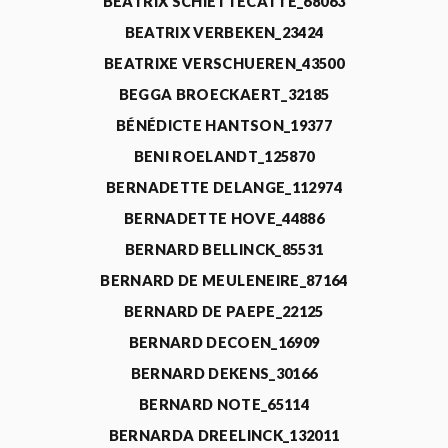
BEATRIX SCHIETTECATTE_68063
BEATRIX VERBEKEN_23424
BEATRIXE VERSCHUEREN_43500
BEGGA BROECKAERT_32185
BÉNÉDICTE HANTSON_19377
BENI ROELANDT_125870
BERNADETTE DELANGE_112974
BERNADETTE HOVE_44886
BERNARD BELLINCK_85531
BERNARD DE MEULENEIRE_87164
BERNARD DE PAEPE_22125
BERNARD DECOEN_16909
BERNARD DEKENS_30166
BERNARD NOTE_65114
BERNARDA DREELINCK_132011