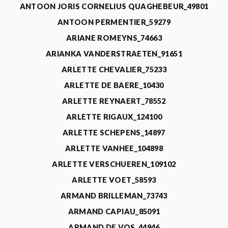
ANTOON JORIS CORNELIUS QUAGHEBEUR_49801
ANTOON PERMENTIER_59279
ARIANE ROMEYNS_74663
ARIANKA VANDERSTRAETEN_91651
ARLETTE CHEVALIER_75233
ARLETTE DE BAERE_10430
ARLETTE REYNAERT_78552
ARLETTE RIGAUX_124100
ARLETTE SCHEPENS_14897
ARLETTE VANHEE_104898
ARLETTE VERSCHUEREN_109102
ARLETTE VOET_58593
ARMAND BRILLEMAN_73743
ARMAND CAPIAU_85091
ARMAND DE VOS_44946