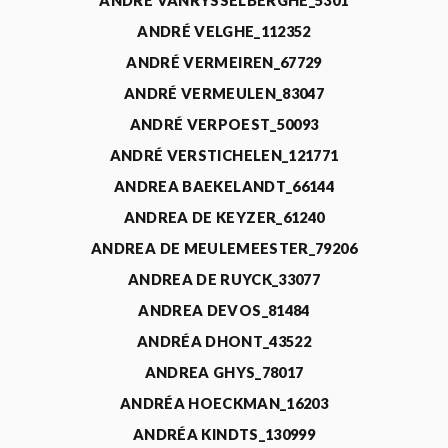
ANDRÉ VANRYSSELBERGHE_5301
ANDRÉ VELGHE_112352
ANDRÉ VERMEIREN_67729
ANDRÉ VERMEULEN_83047
ANDRÉ VERPOEST_50093
ANDRÉ VERSTICHELEN_121771
ANDREA BAEKELANDT_66144
ANDREA DE KEYZER_61240
ANDREA DE MEULEMEESTER_79206
ANDREA DE RUYCK_33077
ANDREA DEVOS_81484
ANDRÉA DHONT_43522
ANDREA GHYS_78017
ANDRÉA HOECKMAN_16203
ANDRÉA KINDTS_130999