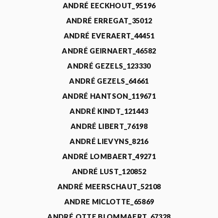
ANDRÉ EECKHOUT_95196
ANDRÉ ERREGAT_35012
ANDRÉ EVERAERT_44451
ANDRÉ GEIRNAERT_46582
ANDRÉ GEZELS_123330
ANDRÉ GEZELS_64661
ANDRÉ HANTSON_119671
ANDRÉ KINDT_121443
ANDRÉ LIBERT_76198
ANDRÉ LIEVYNS_8216
ANDRÉ LOMBAERT_49271
ANDRÉ LUST_120852
ANDRÉ MEERSCHAUT_52108
ANDRE MICLOTTE_65869
ANDRÉ OTTE BLOMMAERT_67328