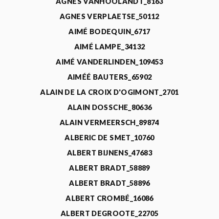
AGNÈS VANHOOLANDT_8163
AGNES VERPLAETSE_50112
AIMÉ BODEQUIN_6717
AIMÉ LAMPE_34132
AIMÉ VANDERLINDEN_109453
AIMÉÉ BAUTERS_65902
ALAIN DE LA CROIX D'OGIMONT_2701
ALAIN DOSSCHE_80636
ALAIN VERMEERSCH_89874
ALBERIC DE SMET_10760
ALBERT BIJNENS_47683
ALBERT BRADT_58889
ALBERT BRADT_58896
ALBERT CROMBÉ_16086
ALBERT DEGROOTE_22705