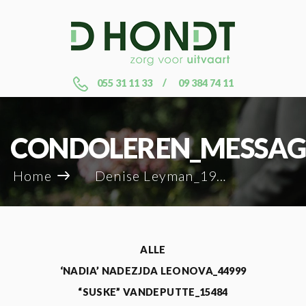
055 31 11 33
09 384 74 11
CONDOLEREN_MESSAG
Home
Denise Leyman_19164
ALLE
‘NADIA’ NADEZJDA LEONOVA_44999
“SUSKE” VANDEPUTTE_15484