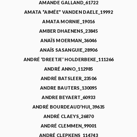
AMANDE GALLAND_61722
AMATA “AIMÉE” VANDEN DAELE_19992
AMATA MORNIE_19016
AMBER DHAENENS_23845
ANAÏS MOERMAN_36046
ANAÏS SASANGUIE_28906
ANDRÉ ‘DREETJE’ HOLDERBEKE_111266
ANDRÉ ANNO_112985
ANDRÉ BATSLEER_23506
ANDRE BAUTERS_130095
ANDRE BEYAERT_60933
ANDRÉ BOURDEAUD’HUI_39635
ANDRÉ CLAEYS_26870
ANDRÉ CLEMMEN_99001
ANDRÉ CLEPKENS_114743