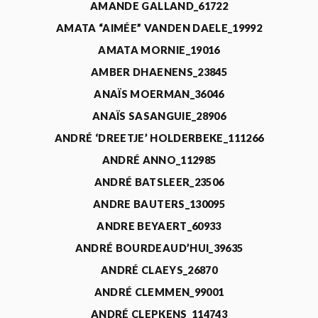
AMANDE GALLAND_61722
AMATA “AIMÉE” VANDEN DAELE_19992
AMATA MORNIE_19016
AMBER DHAENENS_23845
ANAÏS MOERMAN_36046
ANAÏS SASANGUIE_28906
ANDRÉ ‘DREETJE’ HOLDERBEKE_111266
ANDRÉ ANNO_112985
ANDRÉ BATSLEER_23506
ANDRE BAUTERS_130095
ANDRE BEYAERT_60933
ANDRÉ BOURDEAUD’HUI_39635
ANDRÉ CLAEYS_26870
ANDRÉ CLEMMEN_99001
ANDRÉ CLEPKENS_114743