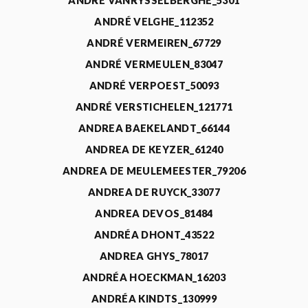
ANDRÉ VANRYSSELBERGHE_5301
ANDRÉ VELGHE_112352
ANDRÉ VERMEIREN_67729
ANDRÉ VERMEULEN_83047
ANDRÉ VERPOEST_50093
ANDRÉ VERSTICHELEN_121771
ANDREA BAEKELANDT_66144
ANDREA DE KEYZER_61240
ANDREA DE MEULEMEESTER_79206
ANDREA DE RUYCK_33077
ANDREA DEVOS_81484
ANDRÉA DHONT_43522
ANDREA GHYS_78017
ANDRÉA HOECKMAN_16203
ANDRÉA KINDTS_130999