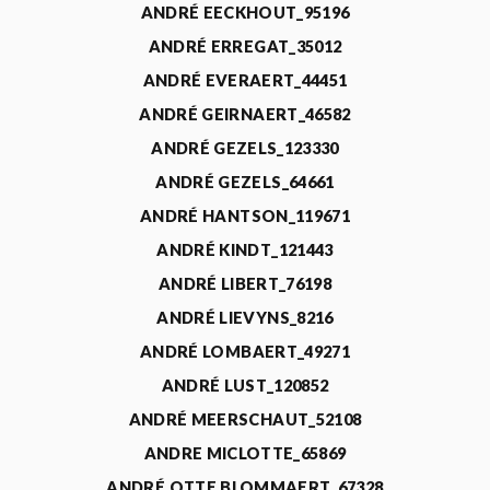
ANDRÉ EECKHOUT_95196
ANDRÉ ERREGAT_35012
ANDRÉ EVERAERT_44451
ANDRÉ GEIRNAERT_46582
ANDRÉ GEZELS_123330
ANDRÉ GEZELS_64661
ANDRÉ HANTSON_119671
ANDRÉ KINDT_121443
ANDRÉ LIBERT_76198
ANDRÉ LIEVYNS_8216
ANDRÉ LOMBAERT_49271
ANDRÉ LUST_120852
ANDRÉ MEERSCHAUT_52108
ANDRE MICLOTTE_65869
ANDRÉ OTTE BLOMMAERT_67328