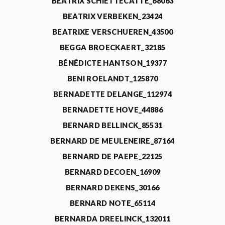
BEATRIX SCHIETTECATTE_68063
BEATRIX VERBEKEN_23424
BEATRIXE VERSCHUEREN_43500
BEGGA BROECKAERT_32185
BÉNÉDICTE HANTSON_19377
BENI ROELANDT_125870
BERNADETTE DELANGE_112974
BERNADETTE HOVE_44886
BERNARD BELLINCK_85531
BERNARD DE MEULENEIRE_87164
BERNARD DE PAEPE_22125
BERNARD DECOEN_16909
BERNARD DEKENS_30166
BERNARD NOTE_65114
BERNARDA DREELINCK_132011