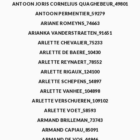
ANTOON JORIS CORNELIUS QUAGHEBEUR_49801
ANTOON PERMENTIER_59279
ARIANE ROMEYNS_74663
ARIANKA VANDERSTRAETEN_91651
ARLETTE CHEVALIER_75233
ARLETTE DE BAERE_10430
ARLETTE REYNAERT_78552
ARLETTE RIGAUX_124100
ARLETTE SCHEPENS_14897
ARLETTE VANHEE_104898
ARLETTE VERSCHUEREN_109102
ARLETTE VOET_58593
ARMAND BRILLEMAN_73743
ARMAND CAPIAU_85091
ARMAND DE VOS_44946