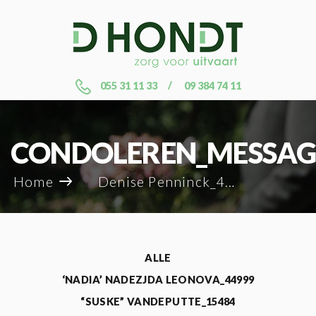
055 31 11 33
09 384 74 11
CONDOLEREN_MESSAG
Home
Denise Penninck_44944
ALLE
‘NADIA’ NADEZJDA LEONOVA_44999
“SUSKE” VANDEPUTTE_15484