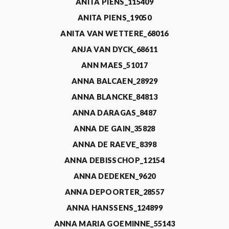
ANITA PIENS_115409
ANITA PIENS_19050
ANITA VAN WETTERE_68016
ANJA VAN DYCK_68611
ANN MAES_51017
ANNA BALCAEN_28929
ANNA BLANCKE_84813
ANNA DARAGAS_8487
ANNA DE GAIN_35828
ANNA DE RAEVE_8398
ANNA DEBISSCHOP_12154
ANNA DEDEKEN_9620
ANNA DEPOORTER_28557
ANNA HANSSENS_124899
ANNA MARIA GOEMINNE_55143