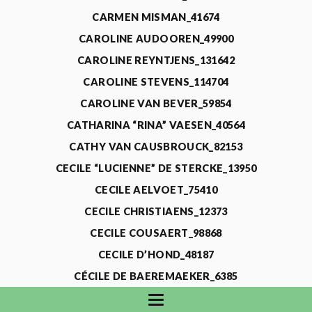
CARMEN MISMAN_41674
CAROLINE AUDOOREN_49900
CAROLINE REYNTJENS_131642
CAROLINE STEVENS_114704
CAROLINE VAN BEVER_59854
CATHARINA “RINA” VAESEN_40564
CATHY VAN CAUSBROUCK_82153
CECILE “LUCIENNE” DE STERCKE_13950
CECILE AELVOET_75410
CECILE CHRISTIAENS_12373
CECILE COUSAERT_98868
CECILE D’HOND_48187
CÉCILE DE BAEREMAEKER_6385
CECILE DE WAELE_4731