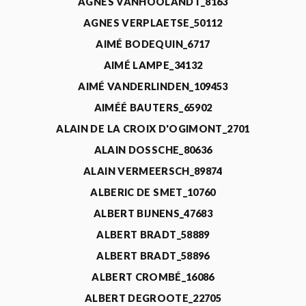
AGNÈS VANHOOLANDT_8163
AGNES VERPLAETSE_50112
AIMÉ BODEQUIN_6717
AIMÉ LAMPE_34132
AIMÉ VANDERLINDEN_109453
AIMÉÉ BAUTERS_65902
ALAIN DE LA CROIX D'OGIMONT_2701
ALAIN DOSSCHE_80636
ALAIN VERMEERSCH_89874
ALBERIC DE SMET_10760
ALBERT BIJNENS_47683
ALBERT BRADT_58889
ALBERT BRADT_58896
ALBERT CROMBÉ_16086
ALBERT DEGROOTE_22705