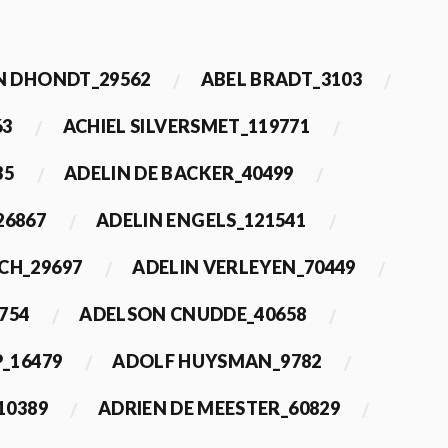
 DHONDT_29562
ABEL BRADT_3103
63
ACHIEL SILVERSMET_119771
35
ADELIN DE BACKER_40499
26867
ADELIN ENGELS_121541
CH_29697
ADELIN VERLEYEN_70449
754
ADELSON CNUDDE_40658
_16479
ADOLF HUYSMAN_9782
10389
ADRIEN DE MEESTER_60829