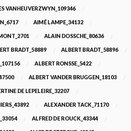
ÈS VANHEUVERZWYN_109346
N_6717
AIMÉ LAMPE_34132
IMONT_2701
ALAIN DOSSCHE_80636
ERT BRADT_58889
ALBERT BRADT_58896
_107156
ALBERT RONSSE_5422
47500
ALBERT VANDER BRUGGEN_18103
RTINE DE LEPELEIRE_32207
IERS_43892
ALEXANDER TACK_71170
_33054
ALFRED DE ROUCK_43344