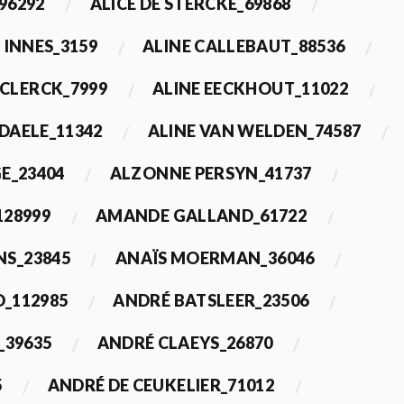
96292
ALICE DE STERCKE_69868
 INNES_3159
ALINE CALLEBAUT_88536
ECLERCK_7999
ALINE EECKHOUT_11022
 DAELE_11342
ALINE VAN WELDEN_74587
E_23404
ALZONNE PERSYN_41737
28999
AMANDE GALLAND_61722
S_23845
ANAÏS MOERMAN_36046
_112985
ANDRÉ BATSLEER_23506
_39635
ANDRÉ CLAEYS_26870
5
ANDRÉ DE CEUKELIER_71012