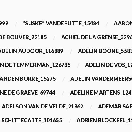
999
“SUSKE” VANDEPUTTE_15484
AARON
 DE BOUVER_22185
ACHIEL DE LA GRENSE_329
ADELIN AUDOOR_116889
ADELIN BOONE_558
IN DE TEMMERMAN_126785
ADELIN DE VOS_1
VANDEN BORRE_15275
ADELIN VANDERMEERS
NE DE GRAEVE_69744
ADELINE MARTENS_124
ADELSON VAN DE VELDE_21962
ADEMAR SAP
 SCHITTECATTE_101655
ADRIEN BLOCKEEL_1