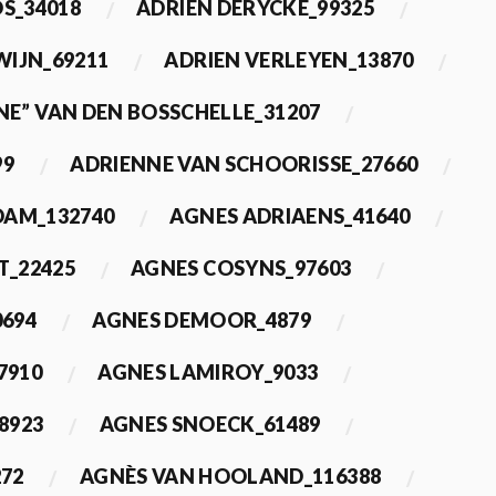
OS_34018
ADRIEN DERYCKE_99325
WIJN_69211
ADRIEN VERLEYEN_13870
NE” VAN DEN BOSSCHELLE_31207
99
ADRIENNE VAN SCHOORISSE_27660
DAM_132740
AGNES ADRIAENS_41640
T_22425
AGNES COSYNS_97603
0694
AGNES DEMOOR_4879
7910
AGNES LAMIROY_9033
8923
AGNES SNOECK_61489
272
AGNÈS VAN HOOLAND_116388