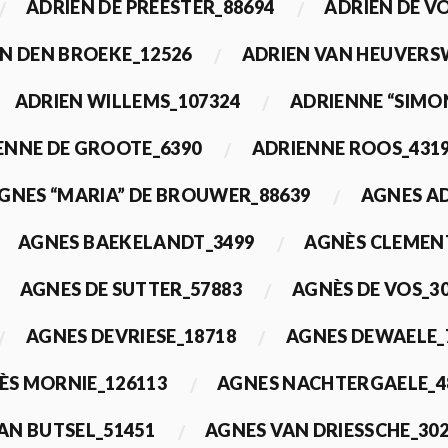
ADRIEN DE PREESTER_88694
ADRIEN DE V
N DEN BROEKE_12526
ADRIEN VAN HEUVERS
ADRIEN WILLEMS_107324
ADRIENNE “SIMO
ENNE DE GROOTE_6390
ADRIENNE ROOS_431
GNES “MARIA” DE BROUWER_88639
AGNES A
AGNES BAEKELANDT_3499
AGNÈS CLEMEN
AGNES DE SUTTER_57883
AGNÈS DE VOS_3
AGNES DEVRIESE_18718
AGNES DEWAELE_
ÈS MORNIE_126113
AGNES NACHTERGAELE_4
AN BUTSEL_51451
AGNES VAN DRIESSCHE_30