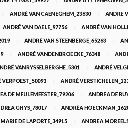
DRÉ TYTGAT_39927
ANDRÉ UYTTENHOVEN_5
ANDRÉ VAN CAENEGHEM_23630
ANDRE 
ANDRÉ VAN DAELE_97756
ANDRÉ VAN HOLL
2019
ANDRÉ VAN STEENBERGE_65263
AN
79
ANDRÉ VANDENBROECKE_76348
ANDR
NDRÉ VANRYSSELBERGHE_5301
ANDRÉ VELG
 VERPOEST_50093
ANDRÉ VERSTICHELEN_12
EA DE MEULEMEESTER_79206
ANDREA DE RU
DREA GHYS_78017
ANDRÉA HOECKMAN_162
MARIE DE LAPORTE_34915
ANDREA MOREELS