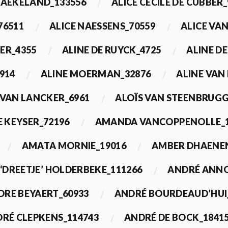
BAEKELAND_133556
ALICE CECILE DE CUBBER_
76511
ALICE NAESSENS_70559
ALICE VAN
ER_4355
ALINE DE RUYCK_4725
ALINE D
914
ALINE MOERMAN_32876
ALINE VAN
 VAN LANCKER_6961
ALOÏS VAN STEENBRUGG
 KEYSER_72196
AMANDA VANCOPPENOLLE_1
AMATA MORNIE_19016
AMBER DHAENEN
‘DREETJE’ HOLDERBEKE_111266
ANDRÉ ANNO
DRE BEYAERT_60933
ANDRÉ BOURDEAUD’HUI
RÉ CLEPKENS_114743
ANDRÉ DE BOCK_1841