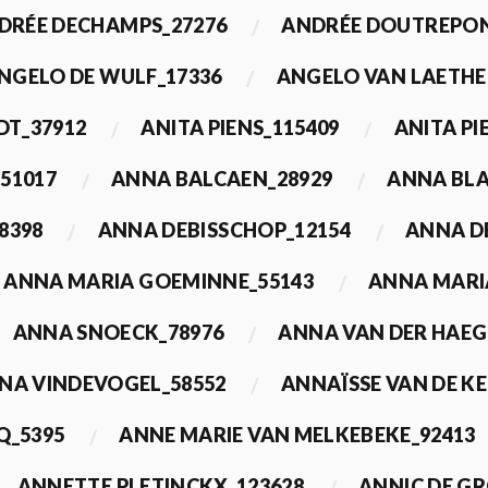
DRÉE DECHAMPS_27276
ANDRÉE DOUTREPON
NGELO DE WULF_17336
ANGELO VAN LAETHE
DT_37912
ANITA PIENS_115409
ANITA PI
51017
ANNA BALCAEN_28929
ANNA BLA
8398
ANNA DEBISSCHOP_12154
ANNA D
ANNA MARIA GOEMINNE_55143
ANNA MARI
ANNA SNOECK_78976
ANNA VAN DER HAEG
NA VINDEVOGEL_58552
ANNAÏSSE VAN DE K
Q_5395
ANNE MARIE VAN MELKEBEKE_92413
ANNETTE PLETINCKX_123628
ANNIC DE G