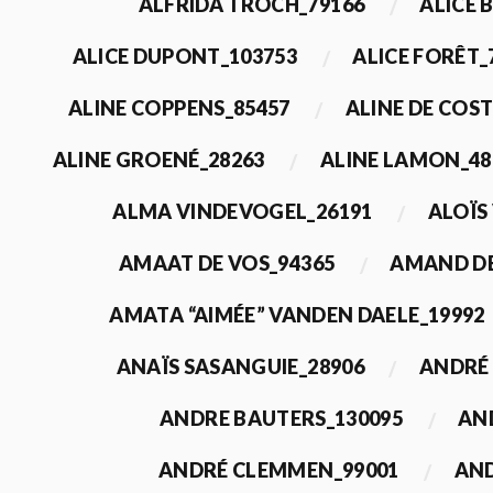
ALFRIDA TROCH_79166
ALICE 
ALICE DUPONT_103753
ALICE FORÊT_
ALINE COPPENS_85457
ALINE DE COST
ALINE GROENÉ_28263
ALINE LAMON_48
ALMA VINDEVOGEL_26191
ALOÏS
AMAAT DE VOS_94365
AMAND DE
AMATA “AIMÉE” VANDEN DAELE_19992
ANAÏS SASANGUIE_28906
ANDRÉ 
ANDRE BAUTERS_130095
AN
ANDRÉ CLEMMEN_99001
AND