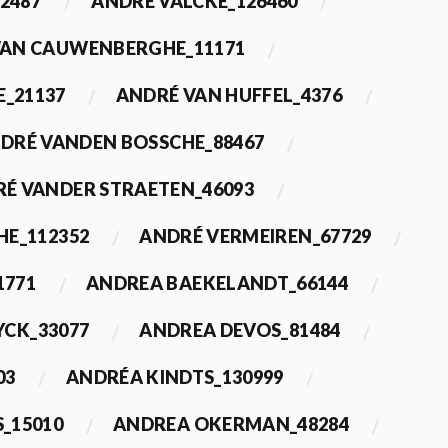
2487
ANDRÉ VALCKE_126460
VAN CAUWENBERGHE_11171
E_21137
ANDRÉ VAN HUFFEL_4376
DRÉ VANDEN BOSSCHE_88467
É VANDER STRAETEN_46093
HE_112352
ANDRÉ VERMEIREN_67729
1771
ANDREA BAEKELANDT_66144
YCK_33077
ANDREA DEVOS_81484
03
ANDRÉA KINDTS_130999
_15010
ANDREA OKERMAN_48284