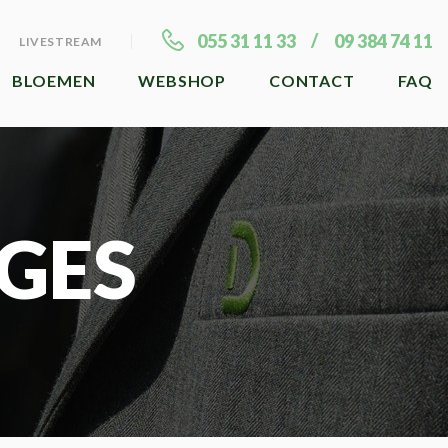
055 31 11 33
09 384 74 11
LIVESTREAM
BLOEMEN
WEBSHOP
CONTACT
FAQ
GES