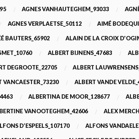
95
AGNES VANHAUTEGHEM_93033
AGN
AGNES VERPLAETSE_50112
AIMÉ BODEQUI
É BAUTERS_65902
ALAIN DE LA CROIX D'OG
 SMET_10760
ALBERT BIJNENS_47683
ALB
RT DEGROOTE_22705
ALBERT LAUWRENSENS
T VANCAESTER_73230
ALBERT VANDE VELDE_
4463
ALBERTINA DE MOOR_128677
ALBE
BERTINE VANOOTEGHEM_42606
ALEX MERCH
LFONS D’ESPEELS_107170
ALFONS VANDAELE