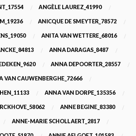
T_17554
ANGÈLE LAUREZ_41990
M_19236
ANICQUE DE SMEYTER_78572
ENS_19050
ANITA VAN WETTERE_68016
NCKE_84813
ANNA DARAGAS_8487
EDEKEN_9620
ANNA DEPOORTER_28557
A VAN CAUWENBERGHE_72666
HEN_11133
ANNA VAN DORPE_135356
ERCKHOVE_58062
ANNE BEGINE_83380
ANNE-MARIE SCHOLLAERT_2817
ROOTE_51870
ANNIE AELGOET_101583