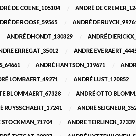
DRÉ DE COENE_105104
ANDRÉ DE CREMER_12
DRÉ DE ROOSE_59565
ANDRÉ DE RUYCK_9976
ANDRÉ DHONDT_130329
ANDRÉ DIERICKX
NDRÉ ERREGAT_35012
ANDRÉ EVERAERT_444
S_64661
ANDRÉ HANTSON_119671
ANDR
RÉ LOMBAERT_49271
ANDRÉ LUST_120852
TE BLOMMAERT_67328
ANDRÉ OTTO BLOMMA
É RUYSSCHAERT_17241
ANDRÉ SEIGNEUR_35
 STOCKMAN_71704
ANDRE TEIRLINCK_27339