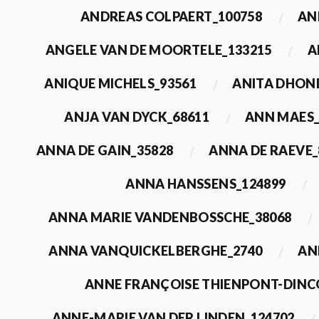
ANDREAS COLPAERT_100758
AN
ANGELE VAN DE MOORTELE_133215
A
ANIQUE MICHELS_93561
ANITA DHON
ANJA VAN DYCK_68611
ANN MAES_
ANNA DE GAIN_35828
ANNA DE RAEVE_
ANNA HANSSENS_124899
ANNA MARIE VANDENBOSSCHE_38068
ANNA VANQUICKELBERGHE_2740
AN
ANNE FRANÇOISE THIENPONT-DINC
ANNE-MARIE VAN DER LINDEN_124702