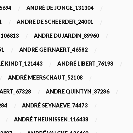
6694
ANDRÉ DE JONGE_131304
1
ANDRÉ DE SCHEERDER_24001
_106813
ANDRÉ DUJARDIN_89960
51
ANDRÉ GEIRNAERT_46582
É KINDT_121443
ANDRÉ LIBERT_76198
ANDRÉ MEERSCHAUT_52108
ERT_67328
ANDRE QUINTYN_37286
284
ANDRÉ SEYNAEVE_74473
ANDRÉ THEUNISSEN_116438