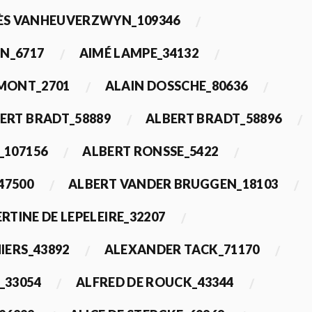
ÈS VANHEUVERZWYN_109346
N_6717
AIMÉ LAMPE_34132
IMONT_2701
ALAIN DOSSCHE_80636
ERT BRADT_58889
ALBERT BRADT_58896
_107156
ALBERT RONSSE_5422
47500
ALBERT VANDER BRUGGEN_18103
RTINE DE LEPELEIRE_32207
IERS_43892
ALEXANDER TACK_71170
_33054
ALFRED DE ROUCK_43344