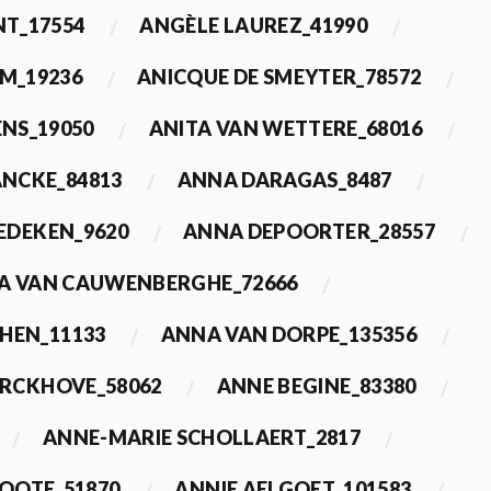
T_17554
ANGÈLE LAUREZ_41990
M_19236
ANICQUE DE SMEYTER_78572
ENS_19050
ANITA VAN WETTERE_68016
NCKE_84813
ANNA DARAGAS_8487
EDEKEN_9620
ANNA DEPOORTER_28557
A VAN CAUWENBERGHE_72666
HEN_11133
ANNA VAN DORPE_135356
ERCKHOVE_58062
ANNE BEGINE_83380
ANNE-MARIE SCHOLLAERT_2817
ROOTE_51870
ANNIE AELGOET_101583