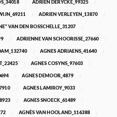
OS_34018
ADRIEN DERYCKE_99325
WIJN_69211
ADRIEN VERLEYEN_13870
NE” VAN DEN BOSSCHELLE_31207
99
ADRIENNE VAN SCHOORISSE_27660
DAM_132740
AGNES ADRIAENS_41640
T_22425
AGNES COSYNS_97603
0694
AGNES DEMOOR_4879
7910
AGNES LAMIROY_9033
8923
AGNES SNOECK_61489
272
AGNÈS VAN HOOLAND_116388