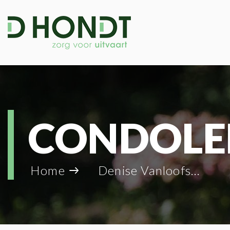
CONDOLE
Home
Denise Vanloofsvelt_73388