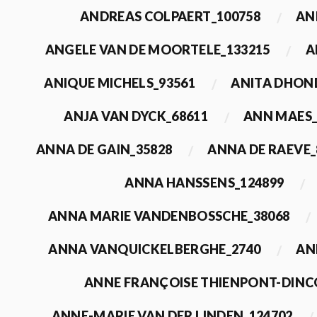
ANDREAS COLPAERT_100758
AN
ANGELE VAN DE MOORTELE_133215
A
ANIQUE MICHELS_93561
ANITA DHON
ANJA VAN DYCK_68611
ANN MAES_
ANNA DE GAIN_35828
ANNA DE RAEVE_
ANNA HANSSENS_124899
ANNA MARIE VANDENBOSSCHE_38068
ANNA VANQUICKELBERGHE_2740
AN
ANNE FRANÇOISE THIENPONT-DINC
ANNE-MARIE VAN DER LINDEN_124702