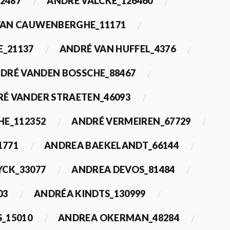
2487
ANDRÉ VALCKE_126460
VAN CAUWENBERGHE_11171
E_21137
ANDRÉ VAN HUFFEL_4376
DRÉ VANDEN BOSSCHE_88467
É VANDER STRAETEN_46093
HE_112352
ANDRÉ VERMEIREN_67729
1771
ANDREA BAEKELANDT_66144
YCK_33077
ANDREA DEVOS_81484
03
ANDRÉA KINDTS_130999
_15010
ANDREA OKERMAN_48284