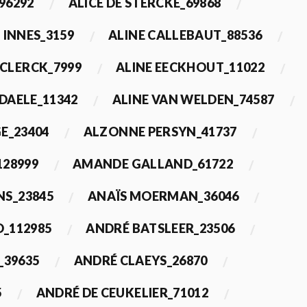
96292
ALICE DE STERCKE_69868
 INNES_3159
ALINE CALLEBAUT_88536
ECLERCK_7999
ALINE EECKHOUT_11022
 DAELE_11342
ALINE VAN WELDEN_74587
E_23404
ALZONNE PERSYN_41737
28999
AMANDE GALLAND_61722
S_23845
ANAÏS MOERMAN_36046
_112985
ANDRÉ BATSLEER_23506
_39635
ANDRÉ CLAEYS_26870
5
ANDRÉ DE CEUKELIER_71012