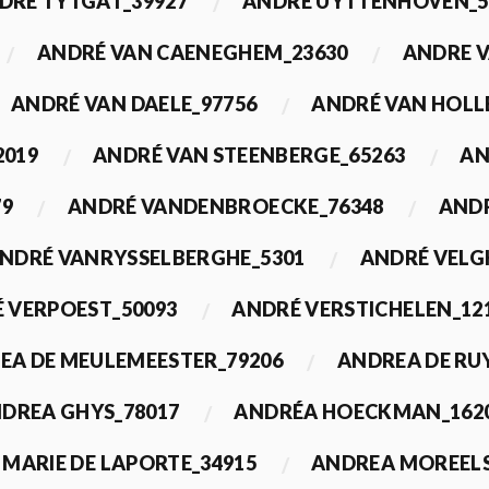
DRÉ TYTGAT_39927
ANDRÉ UYTTENHOVEN_5
ANDRÉ VAN CAENEGHEM_23630
ANDRE 
ANDRÉ VAN DAELE_97756
ANDRÉ VAN HOLL
2019
ANDRÉ VAN STEENBERGE_65263
AN
79
ANDRÉ VANDENBROECKE_76348
ANDR
NDRÉ VANRYSSELBERGHE_5301
ANDRÉ VELG
 VERPOEST_50093
ANDRÉ VERSTICHELEN_12
EA DE MEULEMEESTER_79206
ANDREA DE RU
DREA GHYS_78017
ANDRÉA HOECKMAN_162
MARIE DE LAPORTE_34915
ANDREA MOREELS