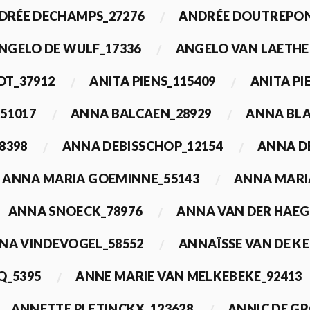
DRÉE DECHAMPS_27276
ANDRÉE DOUTREPON
NGELO DE WULF_17336
ANGELO VAN LAETHE
DT_37912
ANITA PIENS_115409
ANITA PI
51017
ANNA BALCAEN_28929
ANNA BLA
8398
ANNA DEBISSCHOP_12154
ANNA D
ANNA MARIA GOEMINNE_55143
ANNA MARI
ANNA SNOECK_78976
ANNA VAN DER HAEG
NA VINDEVOGEL_58552
ANNAÏSSE VAN DE K
Q_5395
ANNE MARIE VAN MELKEBEKE_92413
ANNETTE PLETINCKX_123628
ANNIC DE G