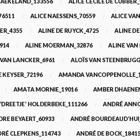
BAEKELAND_133556
ALICE CECILE DE CUBBER_
76511
ALICE NAESSENS_70559
ALICE VAN
ER_4355
ALINE DE RUYCK_4725
ALINE D
914
ALINE MOERMAN_32876
ALINE VAN
 VAN LANCKER_6961
ALOÏS VAN STEENBRUGG
 KEYSER_72196
AMANDA VANCOPPENOLLE_1
AMATA MORNIE_19016
AMBER DHAENEN
‘DREETJE’ HOLDERBEKE_111266
ANDRÉ ANNO
DRE BEYAERT_60933
ANDRÉ BOURDEAUD’HUI
RÉ CLEPKENS_114743
ANDRÉ DE BOCK_1841