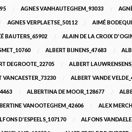
95
AGNES VANHAUTEGHEM_93033
AGN
AGNES VERPLAETSE_50112
AIMÉ BODEQUI
É BAUTERS_65902
ALAIN DE LA CROIX D'OG
 SMET_10760
ALBERT BIJNENS_47683
ALB
RT DEGROOTE_22705
ALBERT LAUWRENSENS
T VANCAESTER_73230
ALBERT VANDE VELDE_
4463
ALBERTINA DE MOOR_128677
ALBE
BERTINE VANOOTEGHEM_42606
ALEX MERCH
LFONS D’ESPEELS_107170
ALFONS VANDAELE