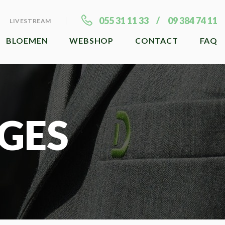
055 31 11 33
09 384 74 11
LIVESTREAM
BLOEMEN
WEBSHOP
CONTACT
FAQ
GES