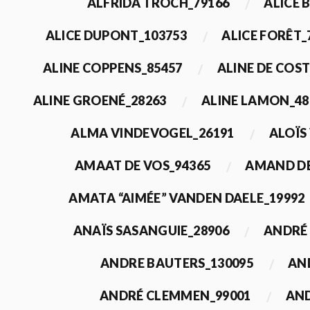
ALFRIDA TROCH_79166
ALICE 
ALICE DUPONT_103753
ALICE FORÊT_
ALINE COPPENS_85457
ALINE DE COST
ALINE GROENÉ_28263
ALINE LAMON_48
ALMA VINDEVOGEL_26191
ALOÏS
AMAAT DE VOS_94365
AMAND DE
AMATA “AIMÉE” VANDEN DAELE_19992
ANAÏS SASANGUIE_28906
ANDRÉ 
ANDRE BAUTERS_130095
AN
ANDRÉ CLEMMEN_99001
AND