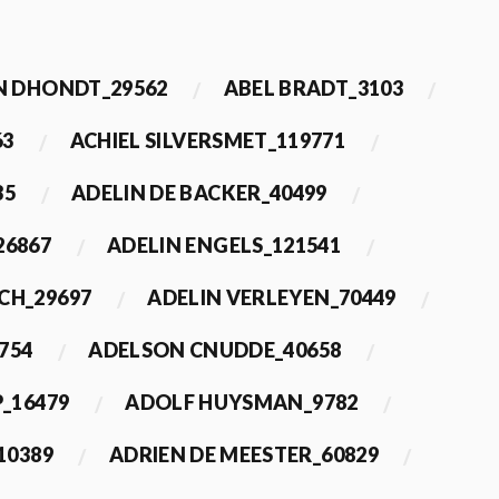
 DHONDT_29562
ABEL BRADT_3103
63
ACHIEL SILVERSMET_119771
35
ADELIN DE BACKER_40499
26867
ADELIN ENGELS_121541
CH_29697
ADELIN VERLEYEN_70449
754
ADELSON CNUDDE_40658
_16479
ADOLF HUYSMAN_9782
10389
ADRIEN DE MEESTER_60829