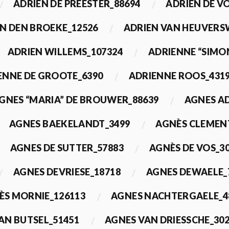
ADRIEN DE PREESTER_88694
ADRIEN DE V
N DEN BROEKE_12526
ADRIEN VAN HEUVERS
ADRIEN WILLEMS_107324
ADRIENNE “SIMO
ENNE DE GROOTE_6390
ADRIENNE ROOS_431
GNES “MARIA” DE BROUWER_88639
AGNES A
AGNES BAEKELANDT_3499
AGNÈS CLEMEN
AGNES DE SUTTER_57883
AGNÈS DE VOS_3
AGNES DEVRIESE_18718
AGNES DEWAELE_
ÈS MORNIE_126113
AGNES NACHTERGAELE_4
AN BUTSEL_51451
AGNES VAN DRIESSCHE_30