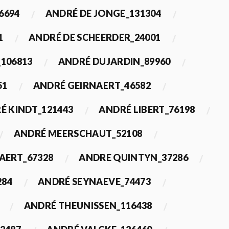
6694
ANDRÉ DE JONGE_131304
1
ANDRÉ DE SCHEERDER_24001
_106813
ANDRÉ DUJARDIN_89960
51
ANDRÉ GEIRNAERT_46582
É KINDT_121443
ANDRÉ LIBERT_76198
ANDRÉ MEERSCHAUT_52108
ERT_67328
ANDRE QUINTYN_37286
284
ANDRÉ SEYNAEVE_74473
ANDRÉ THEUNISSEN_116438