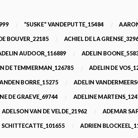
999
“SUSKE” VANDEPUTTE_15484
AARON
 DE BOUVER_22185
ACHIEL DE LA GRENSE_329
ADELIN AUDOOR_116889
ADELIN BOONE_558
IN DE TEMMERMAN_126785
ADELIN DE VOS_1
VANDEN BORRE_15275
ADELIN VANDERMEERS
NE DE GRAEVE_69744
ADELINE MARTENS_124
ADELSON VAN DE VELDE_21962
ADEMAR SAP
 SCHITTECATTE_101655
ADRIEN BLOCKEEL_1