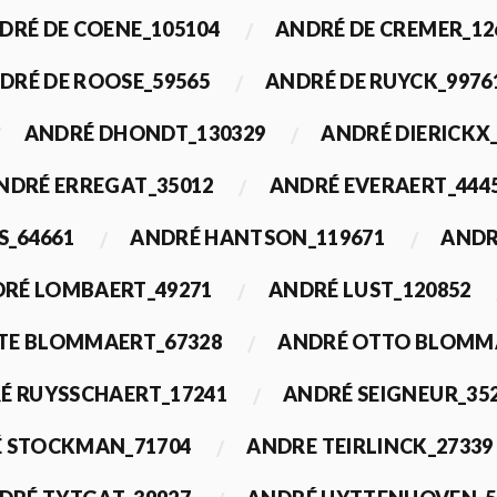
DRÉ DE COENE_105104
ANDRÉ DE CREMER_12
DRÉ DE ROOSE_59565
ANDRÉ DE RUYCK_9976
ANDRÉ DHONDT_130329
ANDRÉ DIERICKX
NDRÉ ERREGAT_35012
ANDRÉ EVERAERT_444
S_64661
ANDRÉ HANTSON_119671
ANDR
RÉ LOMBAERT_49271
ANDRÉ LUST_120852
TE BLOMMAERT_67328
ANDRÉ OTTO BLOMMA
É RUYSSCHAERT_17241
ANDRÉ SEIGNEUR_35
 STOCKMAN_71704
ANDRE TEIRLINCK_27339