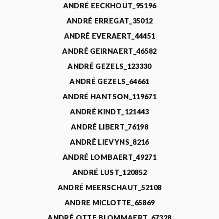
ANDRÉ EECKHOUT_95196
ANDRÉ ERREGAT_35012
ANDRÉ EVERAERT_44451
ANDRÉ GEIRNAERT_46582
ANDRÉ GEZELS_123330
ANDRÉ GEZELS_64661
ANDRÉ HANTSON_119671
ANDRÉ KINDT_121443
ANDRÉ LIBERT_76198
ANDRÉ LIEVYNS_8216
ANDRÉ LOMBAERT_49271
ANDRÉ LUST_120852
ANDRÉ MEERSCHAUT_52108
ANDRE MICLOTTE_65869
ANDRÉ OTTE BLOMMAERT_67328