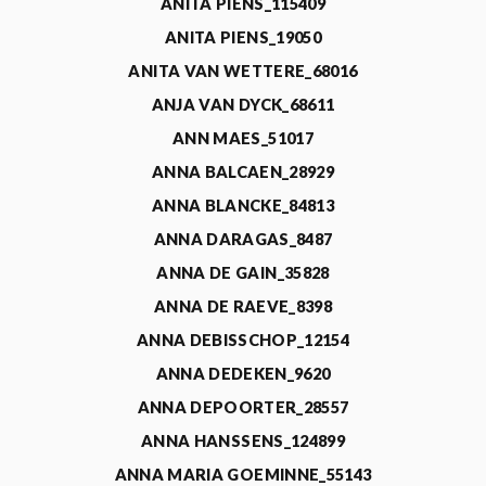
ANITA PIENS_115409
ANITA PIENS_19050
ANITA VAN WETTERE_68016
ANJA VAN DYCK_68611
ANN MAES_51017
ANNA BALCAEN_28929
ANNA BLANCKE_84813
ANNA DARAGAS_8487
ANNA DE GAIN_35828
ANNA DE RAEVE_8398
ANNA DEBISSCHOP_12154
ANNA DEDEKEN_9620
ANNA DEPOORTER_28557
ANNA HANSSENS_124899
ANNA MARIA GOEMINNE_55143