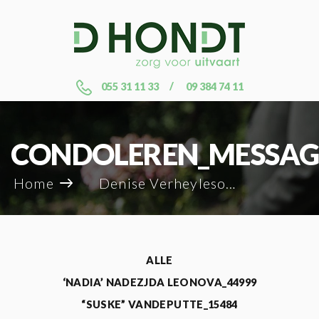
055 31 11 33
09 384 74 11
CONDOLEREN_MESSAG
Home
Denise Verheylesonne_45147
ALLE
‘NADIA’ NADEZJDA LEONOVA_44999
“SUSKE” VANDEPUTTE_15484