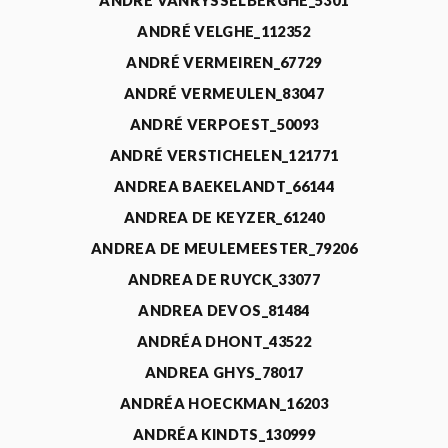
ANDRÉ VANRYSSELBERGHE_5301
ANDRÉ VELGHE_112352
ANDRÉ VERMEIREN_67729
ANDRÉ VERMEULEN_83047
ANDRÉ VERPOEST_50093
ANDRÉ VERSTICHELEN_121771
ANDREA BAEKELANDT_66144
ANDREA DE KEYZER_61240
ANDREA DE MEULEMEESTER_79206
ANDREA DE RUYCK_33077
ANDREA DEVOS_81484
ANDRÉA DHONT_43522
ANDREA GHYS_78017
ANDRÉA HOECKMAN_16203
ANDRÉA KINDTS_130999