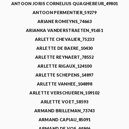
ANTOON JORIS CORNELIUS QUAGHEBEUR_49801
ANTOON PERMENTIER_59279
ARIANE ROMEYNS_74663
ARIANKA VANDERSTRAETEN_91651
ARLETTE CHEVALIER_75233
ARLETTE DE BAERE_10430
ARLETTE REYNAERT_78552
ARLETTE RIGAUX_124100
ARLETTE SCHEPENS_14897
ARLETTE VANHEE_104898
ARLETTE VERSCHUEREN_109102
ARLETTE VOET_58593
ARMAND BRILLEMAN_73743
ARMAND CAPIAU_85091
ARMAND DE VOS_44946