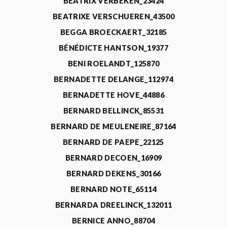
BEATRIX VERBEKEN_23424
BEATRIXE VERSCHUEREN_43500
BEGGA BROECKAERT_32185
BÉNÉDICTE HANTSON_19377
BENI ROELANDT_125870
BERNADETTE DELANGE_112974
BERNADETTE HOVE_44886
BERNARD BELLINCK_85531
BERNARD DE MEULENEIRE_87164
BERNARD DE PAEPE_22125
BERNARD DECOEN_16909
BERNARD DEKENS_30166
BERNARD NOTE_65114
BERNARDA DREELINCK_132011
BERNICE ANNO_88704