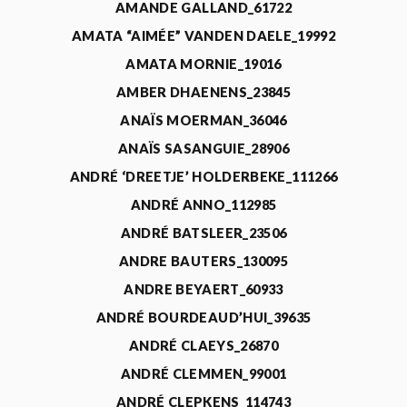
AMANDE GALLAND_61722
AMATA “AIMÉE” VANDEN DAELE_19992
AMATA MORNIE_19016
AMBER DHAENENS_23845
ANAÏS MOERMAN_36046
ANAÏS SASANGUIE_28906
ANDRÉ ‘DREETJE’ HOLDERBEKE_111266
ANDRÉ ANNO_112985
ANDRÉ BATSLEER_23506
ANDRE BAUTERS_130095
ANDRE BEYAERT_60933
ANDRÉ BOURDEAUD’HUI_39635
ANDRÉ CLAEYS_26870
ANDRÉ CLEMMEN_99001
ANDRÉ CLEPKENS_114743