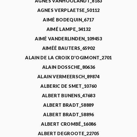
AGNÈS VANHOOLANDT_8163
AGNES VERPLAETSE_50112
AIMÉ BODEQUIN_6717
AIMÉ LAMPE_34132
AIMÉ VANDERLINDEN_109453
AIMÉÉ BAUTERS_65902
ALAIN DE LA CROIX D'OGIMONT_2701
ALAIN DOSSCHE_80636
ALAIN VERMEERSCH_89874
ALBERIC DE SMET_10760
ALBERT BIJNENS_47683
ALBERT BRADT_58889
ALBERT BRADT_58896
ALBERT CROMBÉ_16086
ALBERT DEGROOTE_22705