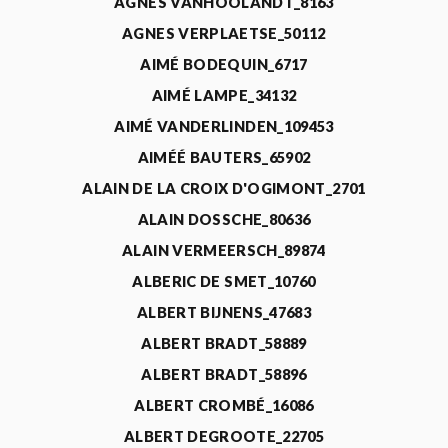
AGNÈS VANHOOLANDT_8163
AGNES VERPLAETSE_50112
AIMÉ BODEQUIN_6717
AIMÉ LAMPE_34132
AIMÉ VANDERLINDEN_109453
AIMÉÉ BAUTERS_65902
ALAIN DE LA CROIX D'OGIMONT_2701
ALAIN DOSSCHE_80636
ALAIN VERMEERSCH_89874
ALBERIC DE SMET_10760
ALBERT BIJNENS_47683
ALBERT BRADT_58889
ALBERT BRADT_58896
ALBERT CROMBÉ_16086
ALBERT DEGROOTE_22705