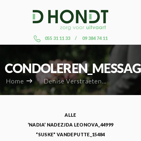
055 31 11 33
09 384 74 11
CONDOLEREN_MESSAG
Home
Denise Verstraeten_72438
ALLE
‘NADIA’ NADEZJDA LEONOVA_44999
“SUSKE” VANDEPUTTE_15484