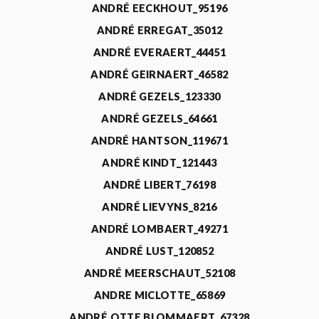
ANDRÉ EECKHOUT_95196
ANDRÉ ERREGAT_35012
ANDRÉ EVERAERT_44451
ANDRÉ GEIRNAERT_46582
ANDRÉ GEZELS_123330
ANDRÉ GEZELS_64661
ANDRÉ HANTSON_119671
ANDRÉ KINDT_121443
ANDRÉ LIBERT_76198
ANDRÉ LIEVYNS_8216
ANDRÉ LOMBAERT_49271
ANDRÉ LUST_120852
ANDRÉ MEERSCHAUT_52108
ANDRE MICLOTTE_65869
ANDRÉ OTTE BLOMMAERT_67328