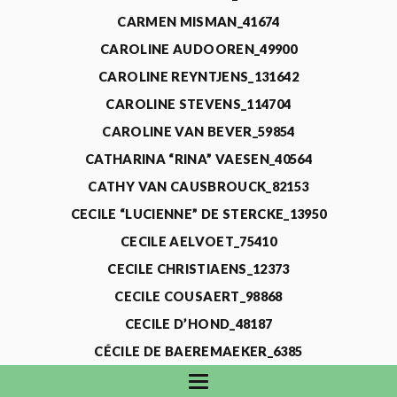
CARMEN MISMAN_41674
CAROLINE AUDOOREN_49900
CAROLINE REYNTJENS_131642
CAROLINE STEVENS_114704
CAROLINE VAN BEVER_59854
CATHARINA “RINA” VAESEN_40564
CATHY VAN CAUSBROUCK_82153
CECILE “LUCIENNE” DE STERCKE_13950
CECILE AELVOET_75410
CECILE CHRISTIAENS_12373
CECILE COUSAERT_98868
CECILE D’HOND_48187
CÉCILE DE BAEREMAEKER_6385
CECILE DE WAELE_4731