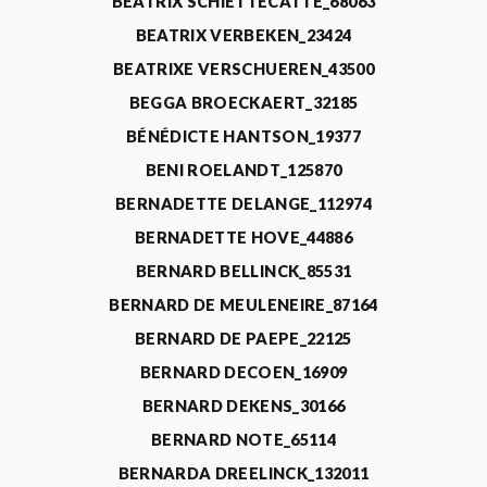
BEATRIX SCHIETTECATTE_68063
BEATRIX VERBEKEN_23424
BEATRIXE VERSCHUEREN_43500
BEGGA BROECKAERT_32185
BÉNÉDICTE HANTSON_19377
BENI ROELANDT_125870
BERNADETTE DELANGE_112974
BERNADETTE HOVE_44886
BERNARD BELLINCK_85531
BERNARD DE MEULENEIRE_87164
BERNARD DE PAEPE_22125
BERNARD DECOEN_16909
BERNARD DEKENS_30166
BERNARD NOTE_65114
BERNARDA DREELINCK_132011