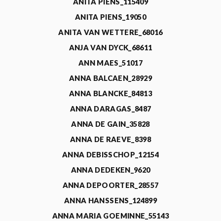
ANITA PIENS_115409
ANITA PIENS_19050
ANITA VAN WETTERE_68016
ANJA VAN DYCK_68611
ANN MAES_51017
ANNA BALCAEN_28929
ANNA BLANCKE_84813
ANNA DARAGAS_8487
ANNA DE GAIN_35828
ANNA DE RAEVE_8398
ANNA DEBISSCHOP_12154
ANNA DEDEKEN_9620
ANNA DEPOORTER_28557
ANNA HANSSENS_124899
ANNA MARIA GOEMINNE_55143