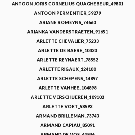
ANTOON JORIS CORNELIUS QUAGHEBEUR_49801
ANTOON PERMENTIER_59279
ARIANE ROMEYNS_74663
ARIANKA VANDERSTRAETEN_91651
ARLETTE CHEVALIER_75233
ARLETTE DE BAERE_10430
ARLETTE REYNAERT_78552
ARLETTE RIGAUX_124100
ARLETTE SCHEPENS_14897
ARLETTE VANHEE_104898
ARLETTE VERSCHUEREN_109102
ARLETTE VOET_58593
ARMAND BRILLEMAN_73743
ARMAND CAPIAU_85091
ARMAND DE VOS_44946