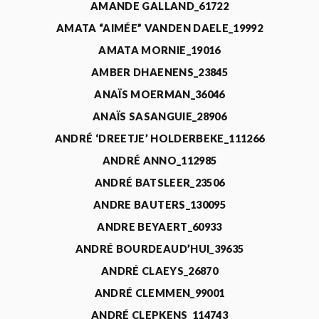
AMANDE GALLAND_61722
AMATA “AIMÉE” VANDEN DAELE_19992
AMATA MORNIE_19016
AMBER DHAENENS_23845
ANAÏS MOERMAN_36046
ANAÏS SASANGUIE_28906
ANDRÉ ‘DREETJE’ HOLDERBEKE_111266
ANDRÉ ANNO_112985
ANDRÉ BATSLEER_23506
ANDRE BAUTERS_130095
ANDRE BEYAERT_60933
ANDRÉ BOURDEAUD’HUI_39635
ANDRÉ CLAEYS_26870
ANDRÉ CLEMMEN_99001
ANDRÉ CLEPKENS_114743