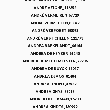
ANDRÉ VANRYSSELBERGHE_5301
ANDRÉ VELGHE_112352
ANDRÉ VERMEIREN_67729
ANDRÉ VERMEULEN_83047
ANDRÉ VERPOEST_50093
ANDRÉ VERSTICHELEN_121771
ANDREA BAEKELANDT_66144
ANDREA DE KEYZER_61240
ANDREA DE MEULEMEESTER_79206
ANDREA DE RUYCK_33077
ANDREA DEVOS_81484
ANDRÉA DHONT_43522
ANDREA GHYS_78017
ANDRÉA HOECKMAN_16203
ANDRÉA KINDTS_130999