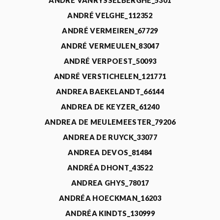
ANDRÉ VANRYSSELBERGHE_5301
ANDRÉ VELGHE_112352
ANDRÉ VERMEIREN_67729
ANDRÉ VERMEULEN_83047
ANDRÉ VERPOEST_50093
ANDRÉ VERSTICHELEN_121771
ANDREA BAEKELANDT_66144
ANDREA DE KEYZER_61240
ANDREA DE MEULEMEESTER_79206
ANDREA DE RUYCK_33077
ANDREA DEVOS_81484
ANDRÉA DHONT_43522
ANDREA GHYS_78017
ANDRÉA HOECKMAN_16203
ANDRÉA KINDTS_130999