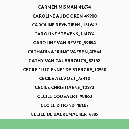
CARMEN MISMAN_41674
CAROLINE AUDOOREN_49900
CAROLINE REYNTJENS_131642
CAROLINE STEVENS_114704
CAROLINE VAN BEVER_59854
CATHARINA “RINA” VAESEN_40564
CATHY VAN CAUSBROUCK_82153
CECILE “LUCIENNE” DE STERCKE_13950
CECILE AELVOET_75410
CECILE CHRISTIAENS_12373
CECILE COUSAERT_98868
CECILE D’HOND_48187
CÉCILE DE BAEREMAEKER_6385
CECILE DE WAELE_4731