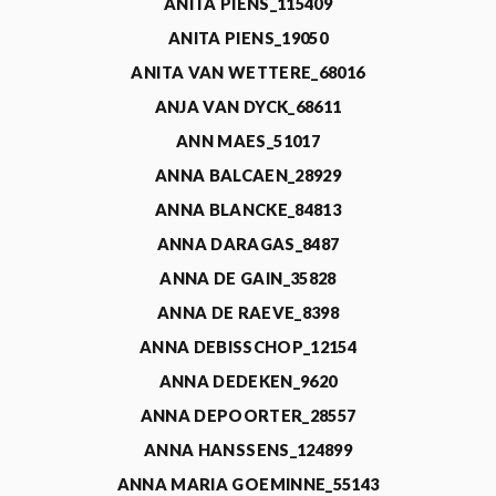
ANITA PIENS_115409
ANITA PIENS_19050
ANITA VAN WETTERE_68016
ANJA VAN DYCK_68611
ANN MAES_51017
ANNA BALCAEN_28929
ANNA BLANCKE_84813
ANNA DARAGAS_8487
ANNA DE GAIN_35828
ANNA DE RAEVE_8398
ANNA DEBISSCHOP_12154
ANNA DEDEKEN_9620
ANNA DEPOORTER_28557
ANNA HANSSENS_124899
ANNA MARIA GOEMINNE_55143