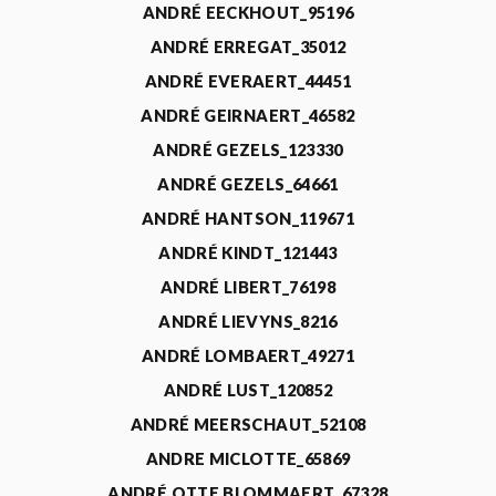
ANDRÉ EECKHOUT_95196
ANDRÉ ERREGAT_35012
ANDRÉ EVERAERT_44451
ANDRÉ GEIRNAERT_46582
ANDRÉ GEZELS_123330
ANDRÉ GEZELS_64661
ANDRÉ HANTSON_119671
ANDRÉ KINDT_121443
ANDRÉ LIBERT_76198
ANDRÉ LIEVYNS_8216
ANDRÉ LOMBAERT_49271
ANDRÉ LUST_120852
ANDRÉ MEERSCHAUT_52108
ANDRE MICLOTTE_65869
ANDRÉ OTTE BLOMMAERT_67328