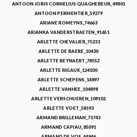
ANTOON JORIS CORNELIUS QUAGHEBEUR_49801
ANTOON PERMENTIER_59279
ARIANE ROMEYNS_74663
ARIANKA VANDERSTRAETEN_91651
ARLETTE CHEVALIER_75233
ARLETTE DE BAERE_10430
ARLETTE REYNAERT_78552
ARLETTE RIGAUX_124100
ARLETTE SCHEPENS_14897
ARLETTE VANHEE_104898
ARLETTE VERSCHUEREN_109102
ARLETTE VOET_58593
ARMAND BRILLEMAN_73743
ARMAND CAPIAU_85091
ARMAND DE VOS_44946