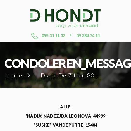
055 31 11 33
09 384 74 11
CONDOLEREN_MESSAG
Home
Diane De Zitter_80842
ALLE
‘NADIA’ NADEZJDA LEONOVA_44999
“SUSKE” VANDEPUTTE_15484