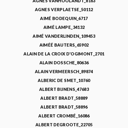
AGNÈS VANHOOLANDT_8163
AGNES VERPLAETSE_50112
AIMÉ BODEQUIN_6717
AIMÉ LAMPE_34132
AIMÉ VANDERLINDEN_109453
AIMÉÉ BAUTERS_65902
ALAIN DE LA CROIX D'OGIMONT_2701
ALAIN DOSSCHE_80636
ALAIN VERMEERSCH_89874
ALBERIC DE SMET_10760
ALBERT BIJNENS_47683
ALBERT BRADT_58889
ALBERT BRADT_58896
ALBERT CROMBÉ_16086
ALBERT DEGROOTE_22705