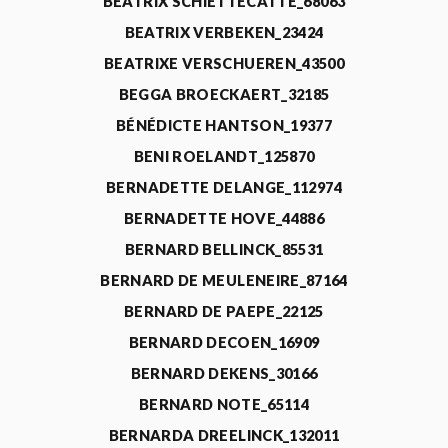
BEATRIX SCHIETTECATTE_68063
BEATRIX VERBEKEN_23424
BEATRIXE VERSCHUEREN_43500
BEGGA BROECKAERT_32185
BÉNÉDICTE HANTSON_19377
BENI ROELANDT_125870
BERNADETTE DELANGE_112974
BERNADETTE HOVE_44886
BERNARD BELLINCK_85531
BERNARD DE MEULENEIRE_87164
BERNARD DE PAEPE_22125
BERNARD DECOEN_16909
BERNARD DEKENS_30166
BERNARD NOTE_65114
BERNARDA DREELINCK_132011