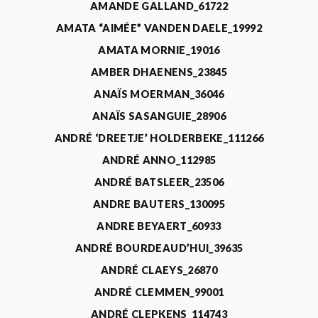
AMANDE GALLAND_61722
AMATA “AIMÉE” VANDEN DAELE_19992
AMATA MORNIE_19016
AMBER DHAENENS_23845
ANAÏS MOERMAN_36046
ANAÏS SASANGUIE_28906
ANDRÉ ‘DREETJE’ HOLDERBEKE_111266
ANDRÉ ANNO_112985
ANDRÉ BATSLEER_23506
ANDRE BAUTERS_130095
ANDRE BEYAERT_60933
ANDRÉ BOURDEAUD’HUI_39635
ANDRÉ CLAEYS_26870
ANDRÉ CLEMMEN_99001
ANDRÉ CLEPKENS_114743