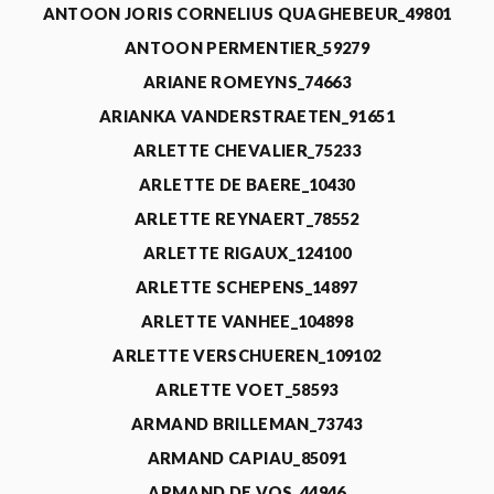
ANTOON JORIS CORNELIUS QUAGHEBEUR_49801
ANTOON PERMENTIER_59279
ARIANE ROMEYNS_74663
ARIANKA VANDERSTRAETEN_91651
ARLETTE CHEVALIER_75233
ARLETTE DE BAERE_10430
ARLETTE REYNAERT_78552
ARLETTE RIGAUX_124100
ARLETTE SCHEPENS_14897
ARLETTE VANHEE_104898
ARLETTE VERSCHUEREN_109102
ARLETTE VOET_58593
ARMAND BRILLEMAN_73743
ARMAND CAPIAU_85091
ARMAND DE VOS_44946