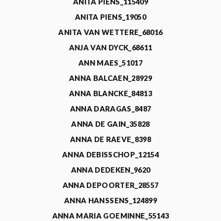
ANITA PIENS_115409
ANITA PIENS_19050
ANITA VAN WETTERE_68016
ANJA VAN DYCK_68611
ANN MAES_51017
ANNA BALCAEN_28929
ANNA BLANCKE_84813
ANNA DARAGAS_8487
ANNA DE GAIN_35828
ANNA DE RAEVE_8398
ANNA DEBISSCHOP_12154
ANNA DEDEKEN_9620
ANNA DEPOORTER_28557
ANNA HANSSENS_124899
ANNA MARIA GOEMINNE_55143