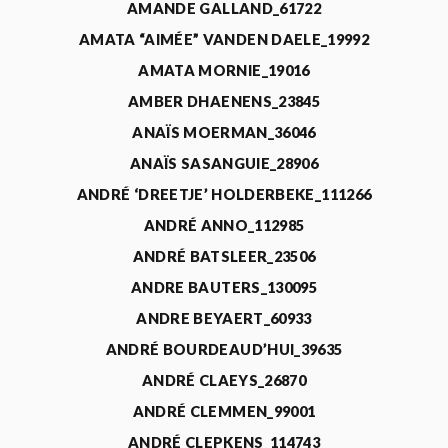
AMANDE GALLAND_61722
AMATA “AIMÉE” VANDEN DAELE_19992
AMATA MORNIE_19016
AMBER DHAENENS_23845
ANAÏS MOERMAN_36046
ANAÏS SASANGUIE_28906
ANDRÉ ‘DREETJE’ HOLDERBEKE_111266
ANDRÉ ANNO_112985
ANDRÉ BATSLEER_23506
ANDRE BAUTERS_130095
ANDRE BEYAERT_60933
ANDRÉ BOURDEAUD’HUI_39635
ANDRÉ CLAEYS_26870
ANDRÉ CLEMMEN_99001
ANDRÉ CLEPKENS_114743