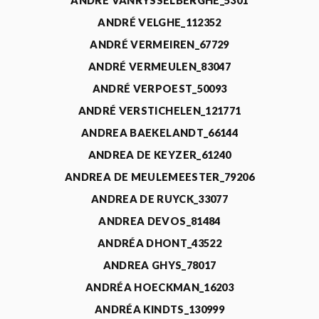
ANDRÉ VANRYSSELBERGHE_5301
ANDRÉ VELGHE_112352
ANDRÉ VERMEIREN_67729
ANDRÉ VERMEULEN_83047
ANDRÉ VERPOEST_50093
ANDRÉ VERSTICHELEN_121771
ANDREA BAEKELANDT_66144
ANDREA DE KEYZER_61240
ANDREA DE MEULEMEESTER_79206
ANDREA DE RUYCK_33077
ANDREA DEVOS_81484
ANDRÉA DHONT_43522
ANDREA GHYS_78017
ANDRÉA HOECKMAN_16203
ANDRÉA KINDTS_130999