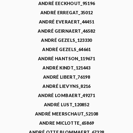
ANDRÉ EECKHOUT_95196
ANDRÉ ERREGAT_35012
ANDRÉ EVERAERT_44451
ANDRÉ GEIRNAERT_46582
ANDRÉ GEZELS_123330
ANDRÉ GEZELS_64661
ANDRÉ HANTSON_119671
ANDRÉ KINDT_121443
ANDRÉ LIBERT_76198
ANDRÉ LIEVYNS_8216
ANDRÉ LOMBAERT_49271
ANDRÉ LUST_120852
ANDRÉ MEERSCHAUT_52108
ANDRE MICLOTTE_65869
ANDRÉ OTTE BLOMMAERT_67328