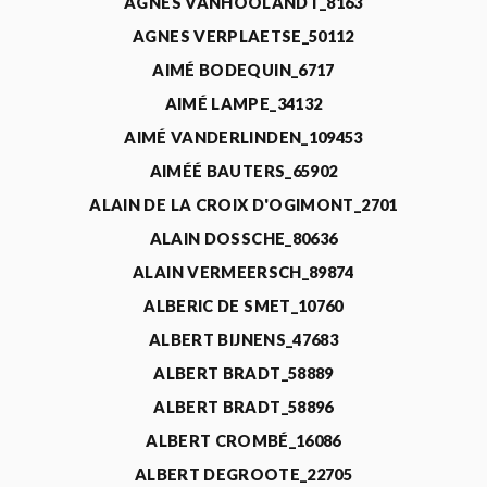
AGNÈS VANHOOLANDT_8163
AGNES VERPLAETSE_50112
AIMÉ BODEQUIN_6717
AIMÉ LAMPE_34132
AIMÉ VANDERLINDEN_109453
AIMÉÉ BAUTERS_65902
ALAIN DE LA CROIX D'OGIMONT_2701
ALAIN DOSSCHE_80636
ALAIN VERMEERSCH_89874
ALBERIC DE SMET_10760
ALBERT BIJNENS_47683
ALBERT BRADT_58889
ALBERT BRADT_58896
ALBERT CROMBÉ_16086
ALBERT DEGROOTE_22705