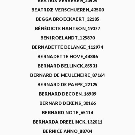
BEATRIX VERBEKEN_23424
BEATRIXE VERSCHUEREN_43500
BEGGA BROECKAERT_32185
BÉNÉDICTE HANTSON_19377
BENI ROELANDT_125870
BERNADETTE DELANGE_112974
BERNADETTE HOVE_44886
BERNARD BELLINCK_85531
BERNARD DE MEULENEIRE_87164
BERNARD DE PAEPE_22125
BERNARD DECOEN_16909
BERNARD DEKENS_30166
BERNARD NOTE_65114
BERNARDA DREELINCK_132011
BERNICE ANNO_88704