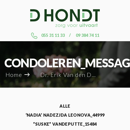
055 31 11 33
09 384 74 11
CONDOLEREN_MESSAG
Home
Dr. Erik Van den Dooren_106621
ALLE
‘NADIA’ NADEZJDA LEONOVA_44999
“SUSKE” VANDEPUTTE_15484