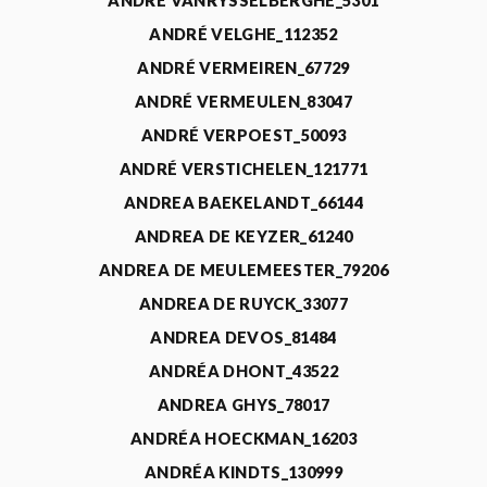
ANDRÉ VANRYSSELBERGHE_5301
ANDRÉ VELGHE_112352
ANDRÉ VERMEIREN_67729
ANDRÉ VERMEULEN_83047
ANDRÉ VERPOEST_50093
ANDRÉ VERSTICHELEN_121771
ANDREA BAEKELANDT_66144
ANDREA DE KEYZER_61240
ANDREA DE MEULEMEESTER_79206
ANDREA DE RUYCK_33077
ANDREA DEVOS_81484
ANDRÉA DHONT_43522
ANDREA GHYS_78017
ANDRÉA HOECKMAN_16203
ANDRÉA KINDTS_130999