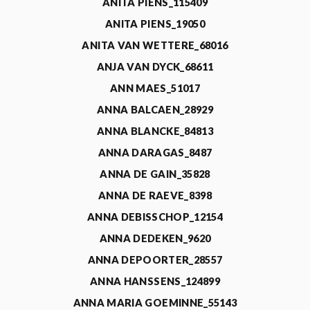
ANITA PIENS_115409
ANITA PIENS_19050
ANITA VAN WETTERE_68016
ANJA VAN DYCK_68611
ANN MAES_51017
ANNA BALCAEN_28929
ANNA BLANCKE_84813
ANNA DARAGAS_8487
ANNA DE GAIN_35828
ANNA DE RAEVE_8398
ANNA DEBISSCHOP_12154
ANNA DEDEKEN_9620
ANNA DEPOORTER_28557
ANNA HANSSENS_124899
ANNA MARIA GOEMINNE_55143