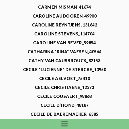
CARMEN MISMAN_41674
CAROLINE AUDOOREN_49900
CAROLINE REYNTJENS_131642
CAROLINE STEVENS_114704
CAROLINE VAN BEVER_59854
CATHARINA “RINA” VAESEN_40564
CATHY VAN CAUSBROUCK_82153
CECILE “LUCIENNE” DE STERCKE_13950
CECILE AELVOET_75410
CECILE CHRISTIAENS_12373
CECILE COUSAERT_98868
CECILE D’HOND_48187
CÉCILE DE BAEREMAEKER_6385
CECILE DE WAELE_4731