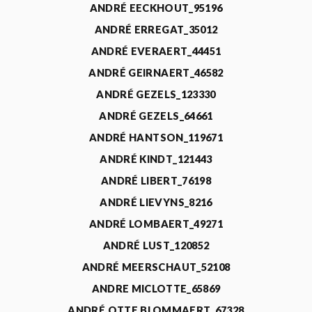
ANDRÉ EECKHOUT_95196
ANDRÉ ERREGAT_35012
ANDRÉ EVERAERT_44451
ANDRÉ GEIRNAERT_46582
ANDRÉ GEZELS_123330
ANDRÉ GEZELS_64661
ANDRÉ HANTSON_119671
ANDRÉ KINDT_121443
ANDRÉ LIBERT_76198
ANDRÉ LIEVYNS_8216
ANDRÉ LOMBAERT_49271
ANDRÉ LUST_120852
ANDRÉ MEERSCHAUT_52108
ANDRE MICLOTTE_65869
ANDRÉ OTTE BLOMMAERT_67328