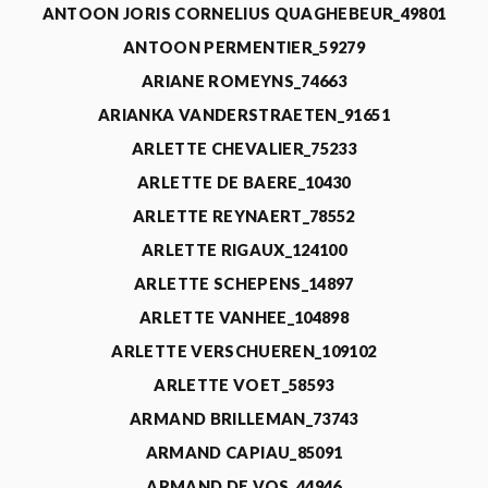
ANTOON JORIS CORNELIUS QUAGHEBEUR_49801
ANTOON PERMENTIER_59279
ARIANE ROMEYNS_74663
ARIANKA VANDERSTRAETEN_91651
ARLETTE CHEVALIER_75233
ARLETTE DE BAERE_10430
ARLETTE REYNAERT_78552
ARLETTE RIGAUX_124100
ARLETTE SCHEPENS_14897
ARLETTE VANHEE_104898
ARLETTE VERSCHUEREN_109102
ARLETTE VOET_58593
ARMAND BRILLEMAN_73743
ARMAND CAPIAU_85091
ARMAND DE VOS_44946