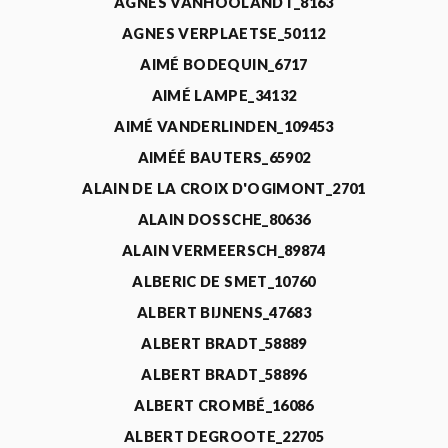
AGNÈS VANHOOLANDT_8163
AGNES VERPLAETSE_50112
AIMÉ BODEQUIN_6717
AIMÉ LAMPE_34132
AIMÉ VANDERLINDEN_109453
AIMÉÉ BAUTERS_65902
ALAIN DE LA CROIX D'OGIMONT_2701
ALAIN DOSSCHE_80636
ALAIN VERMEERSCH_89874
ALBERIC DE SMET_10760
ALBERT BIJNENS_47683
ALBERT BRADT_58889
ALBERT BRADT_58896
ALBERT CROMBÉ_16086
ALBERT DEGROOTE_22705