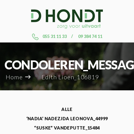
055 31 11 33
09 384 74 11
CONDOLEREN_MESSAG
Home
Edith Lioen_106819
ALLE
‘NADIA’ NADEZJDA LEONOVA_44999
“SUSKE” VANDEPUTTE_15484