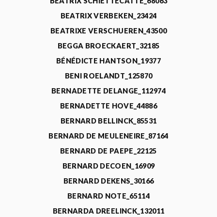
BEATRIX SCHIETTECATTE_68063
BEATRIX VERBEKEN_23424
BEATRIXE VERSCHUEREN_43500
BEGGA BROECKAERT_32185
BÉNÉDICTE HANTSON_19377
BENI ROELANDT_125870
BERNADETTE DELANGE_112974
BERNADETTE HOVE_44886
BERNARD BELLINCK_85531
BERNARD DE MEULENEIRE_87164
BERNARD DE PAEPE_22125
BERNARD DECOEN_16909
BERNARD DEKENS_30166
BERNARD NOTE_65114
BERNARDA DREELINCK_132011