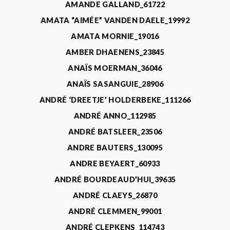
AMANDE GALLAND_61722
AMATA “AIMÉE” VANDEN DAELE_19992
AMATA MORNIE_19016
AMBER DHAENENS_23845
ANAÏS MOERMAN_36046
ANAÏS SASANGUIE_28906
ANDRÉ ‘DREETJE’ HOLDERBEKE_111266
ANDRÉ ANNO_112985
ANDRÉ BATSLEER_23506
ANDRE BAUTERS_130095
ANDRE BEYAERT_60933
ANDRÉ BOURDEAUD’HUI_39635
ANDRÉ CLAEYS_26870
ANDRÉ CLEMMEN_99001
ANDRÉ CLEPKENS_114743