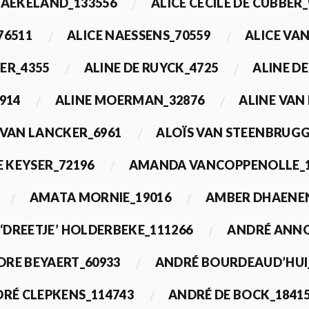
BAEKELAND_133556
ALICE CECILE DE CUBBER_
76511
ALICE NAESSENS_70559
ALICE VAN
ER_4355
ALINE DE RUYCK_4725
ALINE D
914
ALINE MOERMAN_32876
ALINE VAN
 VAN LANCKER_6961
ALOÏS VAN STEENBRUGG
 KEYSER_72196
AMANDA VANCOPPENOLLE_1
AMATA MORNIE_19016
AMBER DHAENEN
‘DREETJE’ HOLDERBEKE_111266
ANDRÉ ANNO
DRE BEYAERT_60933
ANDRÉ BOURDEAUD’HUI
RÉ CLEPKENS_114743
ANDRÉ DE BOCK_1841