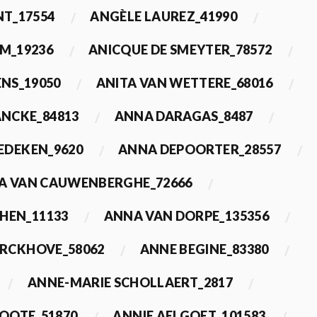
T_17554
ANGÈLE LAUREZ_41990
M_19236
ANICQUE DE SMEYTER_78572
ENS_19050
ANITA VAN WETTERE_68016
NCKE_84813
ANNA DARAGAS_8487
EDEKEN_9620
ANNA DEPOORTER_28557
A VAN CAUWENBERGHE_72666
HEN_11133
ANNA VAN DORPE_135356
ERCKHOVE_58062
ANNE BEGINE_83380
ANNE-MARIE SCHOLLAERT_2817
ROOTE_51870
ANNIE AELGOET_101583