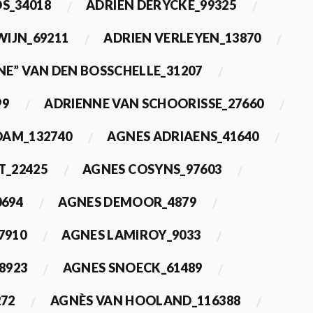
OS_34018
ADRIEN DERYCKE_99325
WIJN_69211
ADRIEN VERLEYEN_13870
NE” VAN DEN BOSSCHELLE_31207
99
ADRIENNE VAN SCHOORISSE_27660
DAM_132740
AGNES ADRIAENS_41640
T_22425
AGNES COSYNS_97603
0694
AGNES DEMOOR_4879
7910
AGNES LAMIROY_9033
8923
AGNES SNOECK_61489
272
AGNÈS VAN HOOLAND_116388