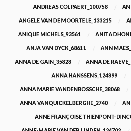
ANDREAS COLPAERT_100758
AN
ANGELE VAN DE MOORTELE_133215
A
ANIQUE MICHELS_93561
ANITA DHON
ANJA VAN DYCK_68611
ANN MAES_
ANNA DE GAIN_35828
ANNA DE RAEVE_
ANNA HANSSENS_124899
ANNA MARIE VANDENBOSSCHE_38068
ANNA VANQUICKELBERGHE_2740
AN
ANNE FRANÇOISE THIENPONT-DINC
ANNE-MARIE VAN DER LINDEN_124702