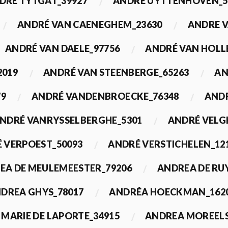
DRÉ TYTGAT_39927
ANDRÉ UYTTENHOVEN_5
ANDRÉ VAN CAENEGHEM_23630
ANDRE 
ANDRÉ VAN DAELE_97756
ANDRÉ VAN HOLL
2019
ANDRÉ VAN STEENBERGE_65263
AN
79
ANDRÉ VANDENBROECKE_76348
ANDR
NDRÉ VANRYSSELBERGHE_5301
ANDRÉ VELG
 VERPOEST_50093
ANDRÉ VERSTICHELEN_12
EA DE MEULEMEESTER_79206
ANDREA DE RU
DREA GHYS_78017
ANDRÉA HOECKMAN_162
MARIE DE LAPORTE_34915
ANDREA MOREELS