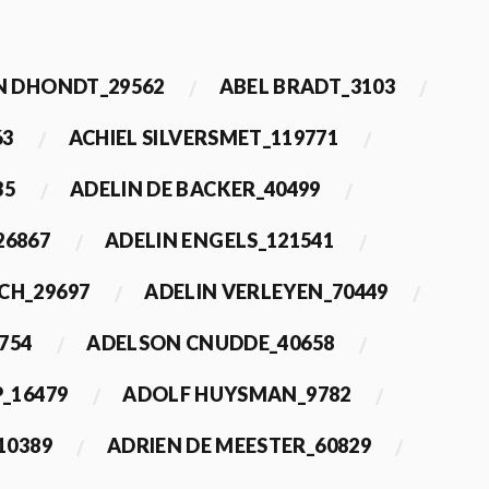
 DHONDT_29562
ABEL BRADT_3103
63
ACHIEL SILVERSMET_119771
35
ADELIN DE BACKER_40499
26867
ADELIN ENGELS_121541
CH_29697
ADELIN VERLEYEN_70449
754
ADELSON CNUDDE_40658
_16479
ADOLF HUYSMAN_9782
10389
ADRIEN DE MEESTER_60829