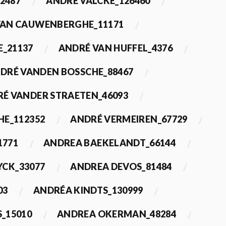
2487
ANDRÉ VALCKE_126460
VAN CAUWENBERGHE_11171
E_21137
ANDRÉ VAN HUFFEL_4376
DRÉ VANDEN BOSSCHE_88467
É VANDER STRAETEN_46093
HE_112352
ANDRÉ VERMEIREN_67729
1771
ANDREA BAEKELANDT_66144
YCK_33077
ANDREA DEVOS_81484
03
ANDRÉA KINDTS_130999
_15010
ANDREA OKERMAN_48284