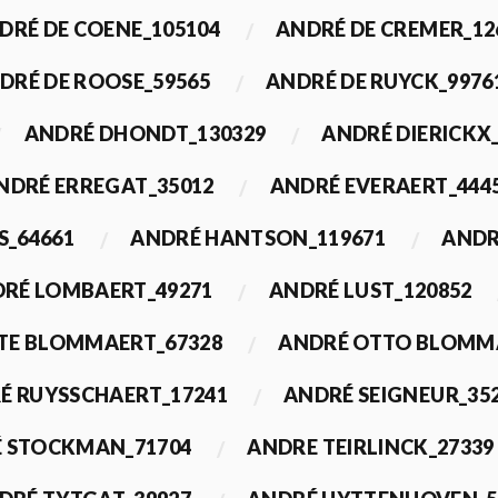
DRÉ DE COENE_105104
ANDRÉ DE CREMER_12
DRÉ DE ROOSE_59565
ANDRÉ DE RUYCK_9976
ANDRÉ DHONDT_130329
ANDRÉ DIERICKX
NDRÉ ERREGAT_35012
ANDRÉ EVERAERT_444
S_64661
ANDRÉ HANTSON_119671
ANDR
RÉ LOMBAERT_49271
ANDRÉ LUST_120852
TE BLOMMAERT_67328
ANDRÉ OTTO BLOMMA
É RUYSSCHAERT_17241
ANDRÉ SEIGNEUR_35
 STOCKMAN_71704
ANDRE TEIRLINCK_27339