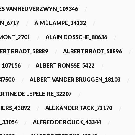
ÈS VANHEUVERZWYN_109346
N_6717
AIMÉ LAMPE_34132
IMONT_2701
ALAIN DOSSCHE_80636
ERT BRADT_58889
ALBERT BRADT_58896
_107156
ALBERT RONSSE_5422
47500
ALBERT VANDER BRUGGEN_18103
RTINE DE LEPELEIRE_32207
IERS_43892
ALEXANDER TACK_71170
_33054
ALFRED DE ROUCK_43344