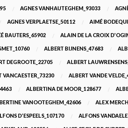
95
AGNES VANHAUTEGHEM_93033
AGN
AGNES VERPLAETSE_50112
AIMÉ BODEQUI
É BAUTERS_65902
ALAIN DE LA CROIX D'OG
 SMET_10760
ALBERT BIJNENS_47683
ALB
RT DEGROOTE_22705
ALBERT LAUWRENSENS
T VANCAESTER_73230
ALBERT VANDE VELDE_
4463
ALBERTINA DE MOOR_128677
ALBE
BERTINE VANOOTEGHEM_42606
ALEX MERCH
LFONS D’ESPEELS_107170
ALFONS VANDAELE