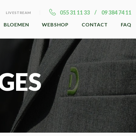
055 31 11 33
09 384 74 11
LIVESTREAM
BLOEMEN
WEBSHOP
CONTACT
FAQ
GES