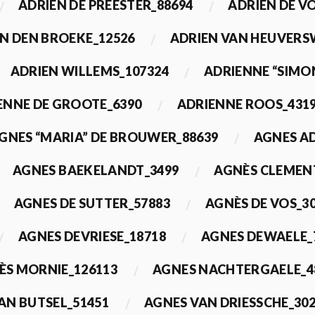
ADRIEN DE PREESTER_88694
ADRIEN DE V
N DEN BROEKE_12526
ADRIEN VAN HEUVERS
ADRIEN WILLEMS_107324
ADRIENNE “SIMO
ENNE DE GROOTE_6390
ADRIENNE ROOS_431
GNES “MARIA” DE BROUWER_88639
AGNES A
AGNES BAEKELANDT_3499
AGNÈS CLEMEN
AGNES DE SUTTER_57883
AGNÈS DE VOS_3
AGNES DEVRIESE_18718
AGNES DEWAELE_
ÈS MORNIE_126113
AGNES NACHTERGAELE_4
AN BUTSEL_51451
AGNES VAN DRIESSCHE_30