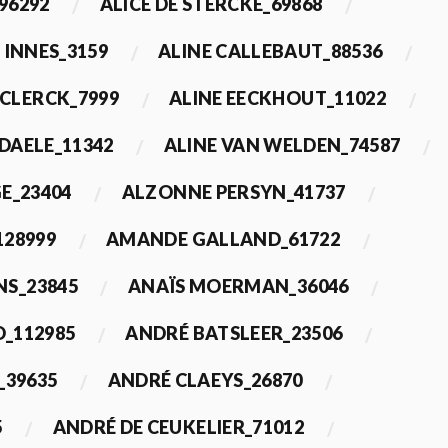
96292
ALICE DE STERCKE_69868
 INNES_3159
ALINE CALLEBAUT_88536
ECLERCK_7999
ALINE EECKHOUT_11022
 DAELE_11342
ALINE VAN WELDEN_74587
E_23404
ALZONNE PERSYN_41737
28999
AMANDE GALLAND_61722
S_23845
ANAÏS MOERMAN_36046
_112985
ANDRÉ BATSLEER_23506
_39635
ANDRÉ CLAEYS_26870
5
ANDRÉ DE CEUKELIER_71012