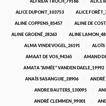
ALFRIDA TROCH_79166
ALICE 
ALICE DUPONT_103753
ALICE FORÊT_
ALINE COPPENS_85457
ALINE DE COST
ALINE GROENÉ_28263
ALINE LAMON_48
ALMA VINDEVOGEL_26191
ALOÏS
AMAAT DE VOS_94365
AMAND DE
AMATA “AIMÉE” VANDEN DAELE_19992
ANAÏS SASANGUIE_28906
ANDRÉ 
ANDRE BAUTERS_130095
AN
ANDRÉ CLEMMEN_99001
AND