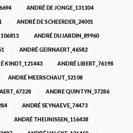
6694
ANDRÉ DE JONGE_131304
1
ANDRÉ DE SCHEERDER_24001
_106813
ANDRÉ DUJARDIN_89960
51
ANDRÉ GEIRNAERT_46582
É KINDT_121443
ANDRÉ LIBERT_76198
ANDRÉ MEERSCHAUT_52108
ERT_67328
ANDRE QUINTYN_37286
284
ANDRÉ SEYNAEVE_74473
ANDRÉ THEUNISSEN_116438