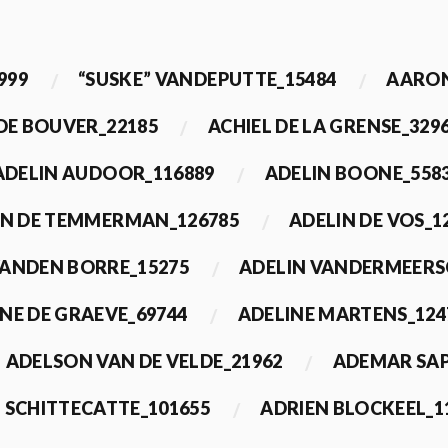
999
“SUSKE” VANDEPUTTE_15484
AARON
 DE BOUVER_22185
ACHIEL DE LA GRENSE_329
ADELIN AUDOOR_116889
ADELIN BOONE_558
IN DE TEMMERMAN_126785
ADELIN DE VOS_1
VANDEN BORRE_15275
ADELIN VANDERMEERS
NE DE GRAEVE_69744
ADELINE MARTENS_124
ADELSON VAN DE VELDE_21962
ADEMAR SAP
 SCHITTECATTE_101655
ADRIEN BLOCKEEL_1