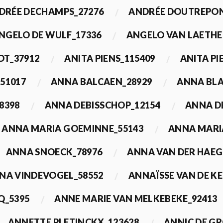
DRÉE DECHAMPS_27276
ANDRÉE DOUTREPON
NGELO DE WULF_17336
ANGELO VAN LAETHE
DT_37912
ANITA PIENS_115409
ANITA PI
51017
ANNA BALCAEN_28929
ANNA BLA
8398
ANNA DEBISSCHOP_12154
ANNA D
ANNA MARIA GOEMINNE_55143
ANNA MARI
ANNA SNOECK_78976
ANNA VAN DER HAEG
NA VINDEVOGEL_58552
ANNAÏSSE VAN DE K
Q_5395
ANNE MARIE VAN MELKEBEKE_92413
ANNETTE PLETINCKX_123628
ANNIC DE G