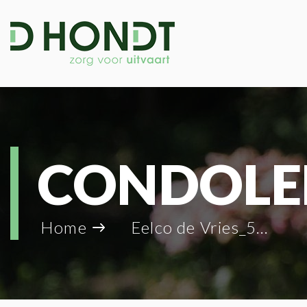
CONDOLE
Home
Eelco de Vries_58561