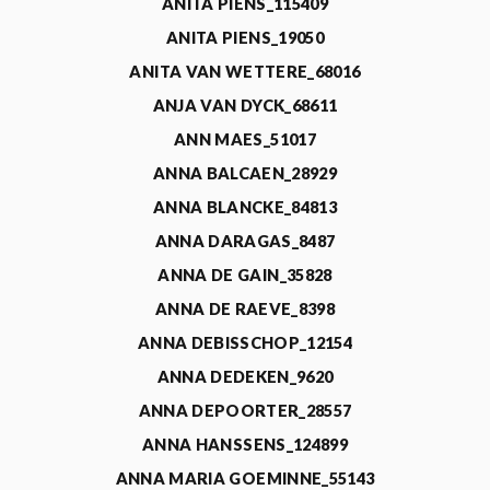
ANITA PIENS_115409
ANITA PIENS_19050
ANITA VAN WETTERE_68016
ANJA VAN DYCK_68611
ANN MAES_51017
ANNA BALCAEN_28929
ANNA BLANCKE_84813
ANNA DARAGAS_8487
ANNA DE GAIN_35828
ANNA DE RAEVE_8398
ANNA DEBISSCHOP_12154
ANNA DEDEKEN_9620
ANNA DEPOORTER_28557
ANNA HANSSENS_124899
ANNA MARIA GOEMINNE_55143