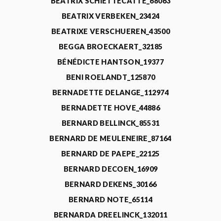
BEATRIX SCHIETTECATTE_68063
BEATRIX VERBEKEN_23424
BEATRIXE VERSCHUEREN_43500
BEGGA BROECKAERT_32185
BÉNÉDICTE HANTSON_19377
BENI ROELANDT_125870
BERNADETTE DELANGE_112974
BERNADETTE HOVE_44886
BERNARD BELLINCK_85531
BERNARD DE MEULENEIRE_87164
BERNARD DE PAEPE_22125
BERNARD DECOEN_16909
BERNARD DEKENS_30166
BERNARD NOTE_65114
BERNARDA DREELINCK_132011