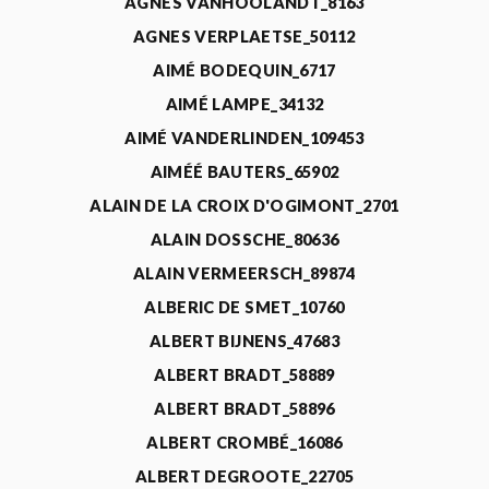
AGNÈS VANHOOLANDT_8163
AGNES VERPLAETSE_50112
AIMÉ BODEQUIN_6717
AIMÉ LAMPE_34132
AIMÉ VANDERLINDEN_109453
AIMÉÉ BAUTERS_65902
ALAIN DE LA CROIX D'OGIMONT_2701
ALAIN DOSSCHE_80636
ALAIN VERMEERSCH_89874
ALBERIC DE SMET_10760
ALBERT BIJNENS_47683
ALBERT BRADT_58889
ALBERT BRADT_58896
ALBERT CROMBÉ_16086
ALBERT DEGROOTE_22705