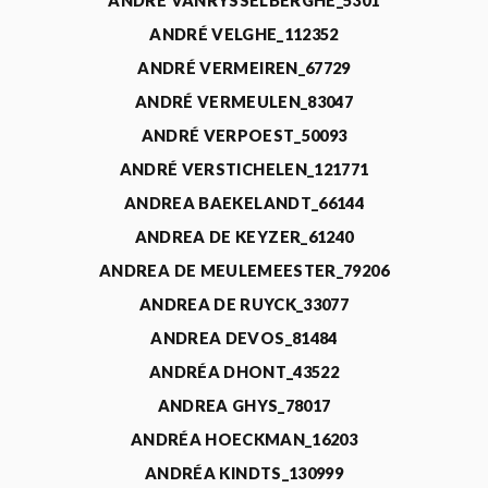
ANDRÉ VANRYSSELBERGHE_5301
ANDRÉ VELGHE_112352
ANDRÉ VERMEIREN_67729
ANDRÉ VERMEULEN_83047
ANDRÉ VERPOEST_50093
ANDRÉ VERSTICHELEN_121771
ANDREA BAEKELANDT_66144
ANDREA DE KEYZER_61240
ANDREA DE MEULEMEESTER_79206
ANDREA DE RUYCK_33077
ANDREA DEVOS_81484
ANDRÉA DHONT_43522
ANDREA GHYS_78017
ANDRÉA HOECKMAN_16203
ANDRÉA KINDTS_130999