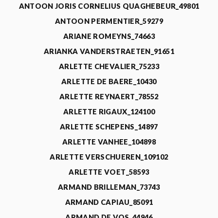
ANTOON JORIS CORNELIUS QUAGHEBEUR_49801
ANTOON PERMENTIER_59279
ARIANE ROMEYNS_74663
ARIANKA VANDERSTRAETEN_91651
ARLETTE CHEVALIER_75233
ARLETTE DE BAERE_10430
ARLETTE REYNAERT_78552
ARLETTE RIGAUX_124100
ARLETTE SCHEPENS_14897
ARLETTE VANHEE_104898
ARLETTE VERSCHUEREN_109102
ARLETTE VOET_58593
ARMAND BRILLEMAN_73743
ARMAND CAPIAU_85091
ARMAND DE VOS_44946