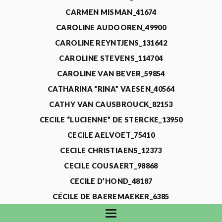
CARMEN MISMAN_41674
CAROLINE AUDOOREN_49900
CAROLINE REYNTJENS_131642
CAROLINE STEVENS_114704
CAROLINE VAN BEVER_59854
CATHARINA “RINA” VAESEN_40564
CATHY VAN CAUSBROUCK_82153
CECILE “LUCIENNE” DE STERCKE_13950
CECILE AELVOET_75410
CECILE CHRISTIAENS_12373
CECILE COUSAERT_98868
CECILE D’HOND_48187
CÉCILE DE BAEREMAEKER_6385
CECILE DE WAELE_4731