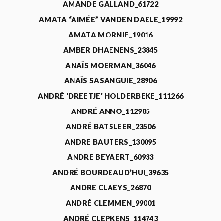
AMANDE GALLAND_61722
AMATA “AIMÉE” VANDEN DAELE_19992
AMATA MORNIE_19016
AMBER DHAENENS_23845
ANAÏS MOERMAN_36046
ANAÏS SASANGUIE_28906
ANDRÉ ‘DREETJE’ HOLDERBEKE_111266
ANDRÉ ANNO_112985
ANDRÉ BATSLEER_23506
ANDRE BAUTERS_130095
ANDRE BEYAERT_60933
ANDRÉ BOURDEAUD’HUI_39635
ANDRÉ CLAEYS_26870
ANDRÉ CLEMMEN_99001
ANDRÉ CLEPKENS_114743