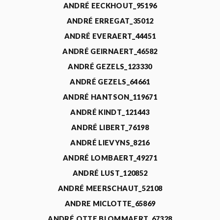
ANDRÉ EECKHOUT_95196
ANDRÉ ERREGAT_35012
ANDRÉ EVERAERT_44451
ANDRÉ GEIRNAERT_46582
ANDRÉ GEZELS_123330
ANDRÉ GEZELS_64661
ANDRÉ HANTSON_119671
ANDRÉ KINDT_121443
ANDRÉ LIBERT_76198
ANDRÉ LIEVYNS_8216
ANDRÉ LOMBAERT_49271
ANDRÉ LUST_120852
ANDRÉ MEERSCHAUT_52108
ANDRE MICLOTTE_65869
ANDRÉ OTTE BLOMMAERT_67328