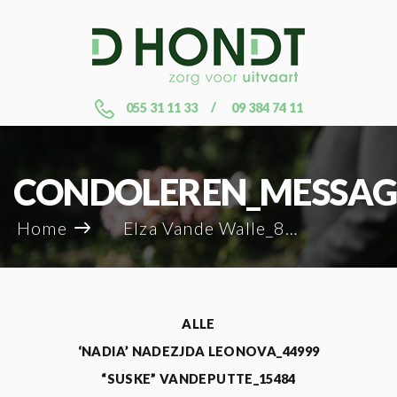
055 31 11 33
09 384 74 11
CONDOLEREN_MESSAG
Home
Elza Vande Walle_80895
ALLE
‘NADIA’ NADEZJDA LEONOVA_44999
“SUSKE” VANDEPUTTE_15484