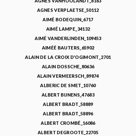
AGNÈS VANHOOLANDT_8163
AGNES VERPLAETSE_50112
AIMÉ BODEQUIN_6717
AIMÉ LAMPE_34132
AIMÉ VANDERLINDEN_109453
AIMÉÉ BAUTERS_65902
ALAIN DE LA CROIX D'OGIMONT_2701
ALAIN DOSSCHE_80636
ALAIN VERMEERSCH_89874
ALBERIC DE SMET_10760
ALBERT BIJNENS_47683
ALBERT BRADT_58889
ALBERT BRADT_58896
ALBERT CROMBÉ_16086
ALBERT DEGROOTE_22705