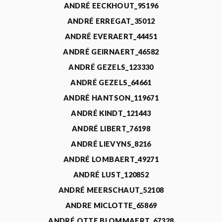
ANDRÉ EECKHOUT_95196
ANDRÉ ERREGAT_35012
ANDRÉ EVERAERT_44451
ANDRÉ GEIRNAERT_46582
ANDRÉ GEZELS_123330
ANDRÉ GEZELS_64661
ANDRÉ HANTSON_119671
ANDRÉ KINDT_121443
ANDRÉ LIBERT_76198
ANDRÉ LIEVYNS_8216
ANDRÉ LOMBAERT_49271
ANDRÉ LUST_120852
ANDRÉ MEERSCHAUT_52108
ANDRE MICLOTTE_65869
ANDRÉ OTTE BLOMMAERT_67328