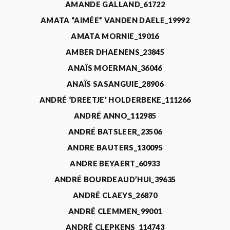
AMANDE GALLAND_61722
AMATA “AIMÉE” VANDEN DAELE_19992
AMATA MORNIE_19016
AMBER DHAENENS_23845
ANAÏS MOERMAN_36046
ANAÏS SASANGUIE_28906
ANDRÉ ‘DREETJE’ HOLDERBEKE_111266
ANDRÉ ANNO_112985
ANDRÉ BATSLEER_23506
ANDRE BAUTERS_130095
ANDRE BEYAERT_60933
ANDRÉ BOURDEAUD’HUI_39635
ANDRÉ CLAEYS_26870
ANDRÉ CLEMMEN_99001
ANDRÉ CLEPKENS_114743