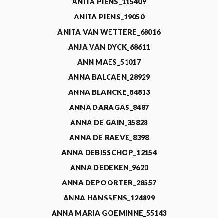
ANITA PIENS_115409
ANITA PIENS_19050
ANITA VAN WETTERE_68016
ANJA VAN DYCK_68611
ANN MAES_51017
ANNA BALCAEN_28929
ANNA BLANCKE_84813
ANNA DARAGAS_8487
ANNA DE GAIN_35828
ANNA DE RAEVE_8398
ANNA DEBISSCHOP_12154
ANNA DEDEKEN_9620
ANNA DEPOORTER_28557
ANNA HANSSENS_124899
ANNA MARIA GOEMINNE_55143