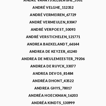
ANDRÉ VANRYSSELBERGHE_5301
ANDRÉ VELGHE_112352
ANDRÉ VERMEIREN_67729
ANDRÉ VERMEULEN_83047
ANDRÉ VERPOEST_50093
ANDRÉ VERSTICHELEN_121771
ANDREA BAEKELANDT_66144
ANDREA DE KEYZER_61240
ANDREA DE MEULEMEESTER_79206
ANDREA DE RUYCK_33077
ANDREA DEVOS_81484
ANDRÉA DHONT_43522
ANDREA GHYS_78017
ANDRÉA HOECKMAN_16203
ANDRÉA KINDTS_130999