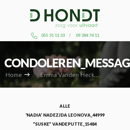
055 31 11 33
09 384 74 11
CONDOLEREN_MESSAG
Home
Emma Vanden Hecke_128544
ALLE
‘NADIA’ NADEZJDA LEONOVA_44999
“SUSKE” VANDEPUTTE_15484