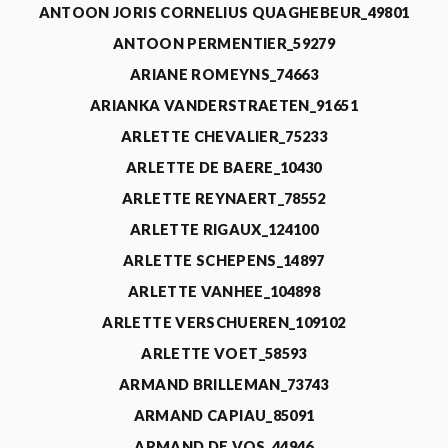
ANTOON JORIS CORNELIUS QUAGHEBEUR_49801
ANTOON PERMENTIER_59279
ARIANE ROMEYNS_74663
ARIANKA VANDERSTRAETEN_91651
ARLETTE CHEVALIER_75233
ARLETTE DE BAERE_10430
ARLETTE REYNAERT_78552
ARLETTE RIGAUX_124100
ARLETTE SCHEPENS_14897
ARLETTE VANHEE_104898
ARLETTE VERSCHUEREN_109102
ARLETTE VOET_58593
ARMAND BRILLEMAN_73743
ARMAND CAPIAU_85091
ARMAND DE VOS_44946