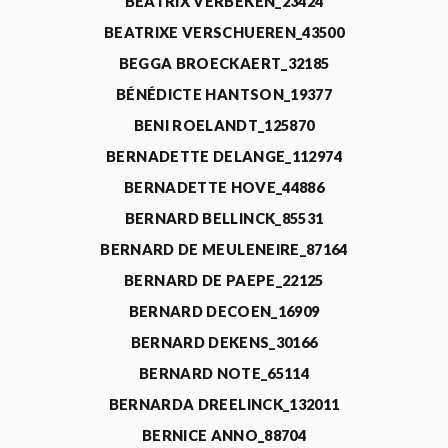
BEATRIX VERBEKEN_23424
BEATRIXE VERSCHUEREN_43500
BEGGA BROECKAERT_32185
BÉNÉDICTE HANTSON_19377
BENI ROELANDT_125870
BERNADETTE DELANGE_112974
BERNADETTE HOVE_44886
BERNARD BELLINCK_85531
BERNARD DE MEULENEIRE_87164
BERNARD DE PAEPE_22125
BERNARD DECOEN_16909
BERNARD DEKENS_30166
BERNARD NOTE_65114
BERNARDA DREELINCK_132011
BERNICE ANNO_88704